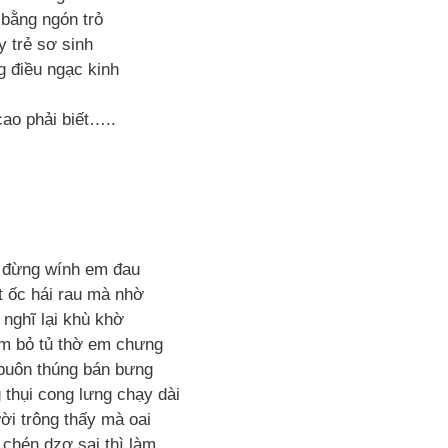
 bằng ngón trỏ
y trẻ sơ sinh
 điều ngạc kinh
ao phải biết…..
 đừng wính em đau
 ốc hái rau mà nhờ
 nghĩ lại khù khờ
m bỏ tủ thờ em chưng
buôn thúng bán bưng
 thụi cong lưng chạy dài
ời trông thấy mà oai
 chén dzợ sai thì làm