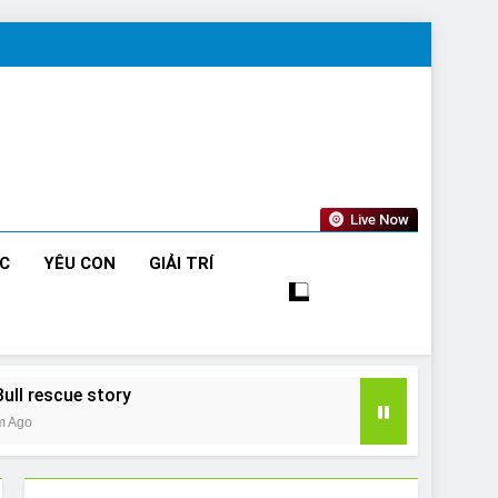
Live Now
ỨC
YÊU CON
GIẢI TRÍ
Bull rescue story
m Ago