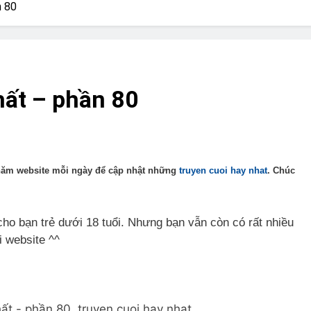
? Not as much as you think and here’s why!
n 80
 Yes! And How to Stop It!
The Ultimate Guid
7 Năm Ago
nd Problem and How to Treat It
Can Bulldogs
hất – phần 80
7 Năm Ago
y Fetch? And How to Train Them!
How Often 
7 Năm Ago
thăm website mỗi ngày để cập nhật những
truyen cuoi hay nhat
. Chúc
ho bạn trẻ dưới 18 tuổi. Nhưng bạn vẫn còn có rất nhiều
i website ^^