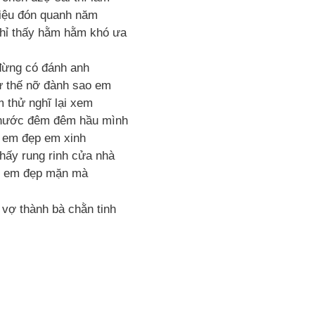
iệu đón quanh năm
hỉ thấy hằm hằm khó ưa
đừng có đánh anh
ư thế nỡ đành sao em
 thử nghĩ lại xem
 nước đêm đêm hầu mình
i em đẹp em xinh
thấy rung rinh cửa nhà
u em đẹp mặn mà
 vợ thành bà chằn tinh