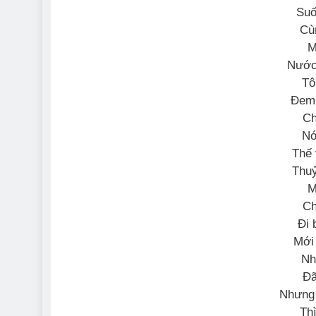
Suố
Cù
M
Nước
Tô
Đem
Ch
Nó
Thế 
Thuỷ
M
Ch
Đi 
Mới
Nh
Đã
Nhưng 
Th