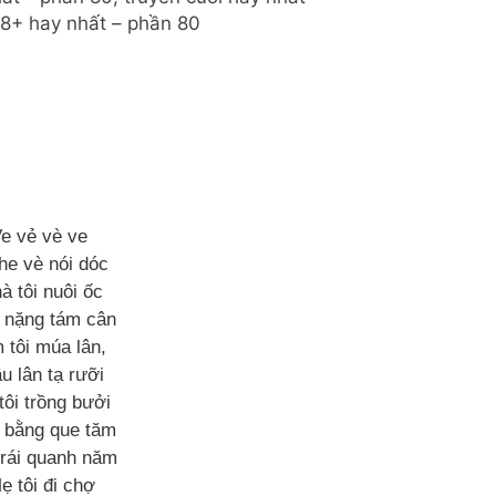
18+ hay nhất – phần 80
e vẻ vè ve
he vè nói dóc
à tôi nuôi ốc
 nặng tám cân
 tôi múa lân,
u lân tạ rưỡi
tôi trồng bưởi
 bằng que tăm
trái quanh năm
ẹ tôi đi chợ