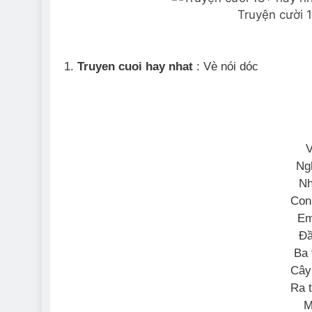
Truyện cười 
1.
Truyen cuoi hay nhat
: Vè nói dóc
V
Ng
Nh
Con
Em
Đầ
Ba 
Cây
Ra 
M