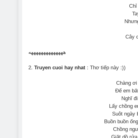
Chỉ
Ta
Nhưng
Cây c
ههههههههههههههه
2.
Truyen cuoi hay nhat
: Thơ tiếp này :))
Chàng ơi
Để em băt
Nghĩ đi
Lấy chồng e
Suôt ngày 
Buồn buồn ổng
Chồng ngư
Giặt dồ rửa