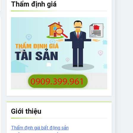
Thẩm định giá
e to What Bulldogs Can (and can’t) Eat
 Run Long Distances?
Do I Need to Groom My Bulldog
Giới thiệu
Thẩm định giá bất động sản