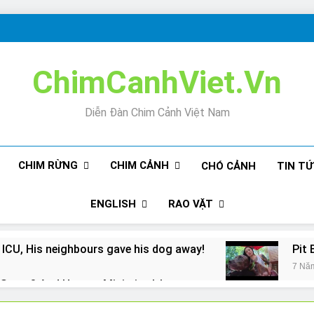
ChimCanhViet.Vn
Diễn Đàn Chim Cảnh Việt Nam
CHIM RỪNG
CHIM CẢNH
CHÓ CẢNH
TIN T
ENGLISH
RAO VẶT
 ICU, His neighbours gave his dog away!
Pit 
7 Nă
Snore? And How to Minimize It!