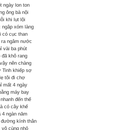
t ngày lon ton
ng ông bà nội
ỗi khi lụt lội
 ngập xóm làng
i có cục than
 ra ngâm nước
ỉ vài ba phút
 đã khô rang
vậy nên chàng
 Tinh khiếp sợ
ẹ tôi đi chợ
ỉ mất 4 ngày
bằng máy bay
 nhanh đến thế
à có cây khế
 4 ngàn năm
đường kính thân
ì vô cùng nhỏ