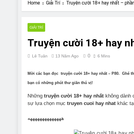
Are Bulldogs Lazy
Home
Giải Trí
Truyện cười 18+ hay nhất – phầ
7 Năm Ago
Do Bulldogs Fart?
7 Năm Ago
GIẢI TRÍ
Bulldog Anal Gla
Truyện cười 18+ hay n
7 Năm Ago
Can Bulldogs Pla
7 Năm Ago
0
Lê Tuân
13 Năm Ago
6 Mins
Mời các bạn đọc truyện cười 18+ hay nhất – P80. Ghé 
bạn có những phút thư giãn thú vị!
Những
truyện cười 18+ hay nhất
không dành c
sự lựa chọn mục
truyen cuoi hay nhat
khác tạ
ههههههههههههههه