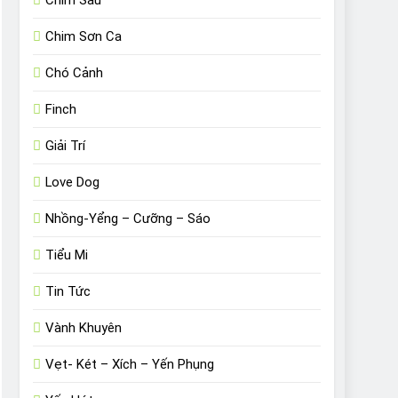
Chim Sâu
Chim Sơn Ca
Chó Cảnh
Finch
Giải Trí
Love Dog
Nhồng-Yểng – Cưỡng – Sáo
Tiểu Mi
Tin Tức
Vành Khuyên
Vẹt- Két – Xích – Yến Phụng