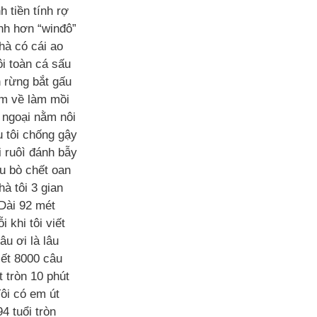
h tiền tính rợ
h hơn “winđô”
hà có cái ao
i toàn cá sấu
 rừng bắt gấu
m về làm mồi
ngoại nằm nôi
 tôi chống gậy
 ruôì đánh bẫy
u bò chết oan
hà tôi 3 gian
Dài 92 mét
i khi tôi viết
âu ơi là lâu
iết 8000 câu
 tròn 10 phút
ôi có em út
94 tuổi tròn