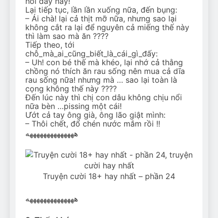
hổi đây này!
Lại tiếp tục, lần lần xuống nữa, đến bụng:
– Ái chà! lại cả thịt mỡ nữa, nhưng sao lại
không cắt ra lại để nguyên cả miếng thế này
thì làm sao mà ăn ????
Tiếp theo, tới
chỗ_mà_ai_cũng_biết_là_cái_gì_đấy:
– Uh! con bé thế mà khéo, lại nhớ cả thằng
chồng nó thích ăn rau sống nên mua cả dĩa
rau sống nữa! nhưng mà … sao lại toàn là
cọng không thế này ????
Đến lúc này thì chị con dâu không chịu nổi
nữa bèn …pissing một cái!
Ướt cả tay ông già, ông lão giật mình:
– Thôi chết, đổ chén nước mắm rồi !!
ههههههههههههههه
Truyện cười 18+ hay nhất – phần 24
ههههههههههههههه