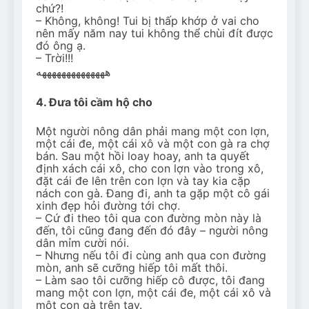
chứ?!
– Không, không! Tui bị thấp khớp ở vai cho
nên mấy năm nay tui không thể chùi đít được
đó ông ạ.
– Trời!!!
ههههههههههههههه
4. Đưa tôi cầm hộ cho
Một người nông dân phải mang một con lợn,
một cái đe, một cái xô và một con gà ra chợ
bán. Sau một hồi loay hoay, anh ta quyết
định xách cái xô, cho con lợn vào trong xô,
đặt cái đe lên trên con lợn và tay kia cặp
nách con gà. Đang đi, anh ta gặp một cô gái
xinh đẹp hỏi đường tới chợ.
– Cứ đi theo tôi qua con đường mòn này là
đến, tôi cũng đang đến đó đây – người nông
dân mỉm cười nói.
– Nhưng nếu tôi đi cùng anh qua con đường
mòn, anh sẽ cưỡng hiếp tôi mất thôi.
– Làm sao tôi cưỡng hiếp cô được, tôi đang
mang một con lợn, một cái đe, một cái xô và
một con gà trên tay.