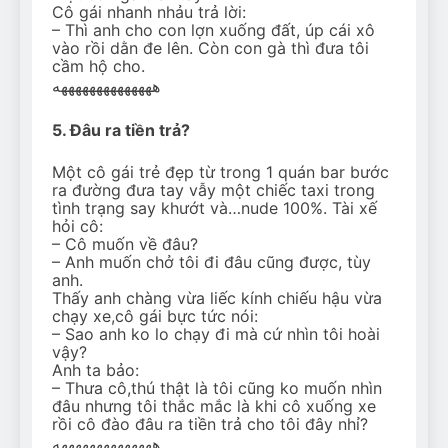
Cô gái nhanh nhảu trả lời:
– Thì anh cho con lợn xuống đất, úp cái xô
vào rồi dằn đe lên. Còn con gà thì đưa tôi
cầm hộ cho.
ههههههههههههههه
5. Đâu ra tiền trả?
Một cô gái trẻ đẹp từ trong 1 quán bar bước
ra đường đưa tay vẫy một chiếc taxi trong
tình trạng say khướt và…nude 100%. Tài xế
hỏi cô:
– Cô muốn về đâu?
– Anh muốn chở tôi đi đâu cũng được, tùy
anh.
Thấy anh chàng vừa liếc kính chiếu hậu vừa
chạy xe,cô gái bực tức nói:
– Sao anh ko lo chạy đi mà cứ nhìn tôi hoài
vậy?
Anh ta bảo:
– Thưa cô,thú thật là tôi cũng ko muốn nhìn
đâu nhưng tôi thắc mắc là khi cô xuống xe
rồi cô đào đâu ra tiền trả cho tôi đây nhỉ?
ههههههههههههههه