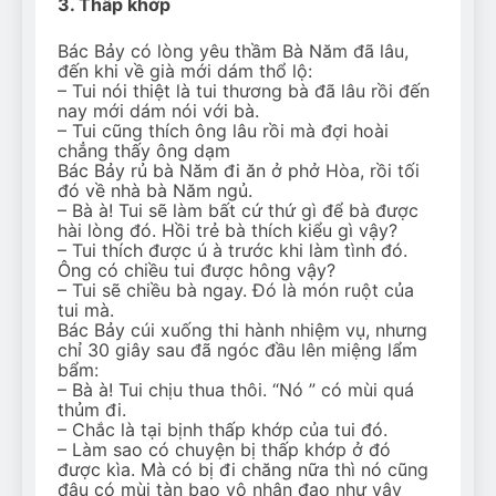
3. Thấp khớp
Bác Bảy có lòng yêu thầm Bà Năm đã lâu,
đến khi về già mới dám thổ lộ:
– Tui nói thiệt là tui thương bà đã lâu rồi đến
nay mới dám nói với bà.
– Tui cũng thích ông lâu rồi mà đợi hoài
chẳng thấy ông dạm
Bác Bảy rủ bà Năm đi ăn ở phở Hòa, rồi tối
đó về nhà bà Năm ngủ.
– Bà à! Tui sẽ làm bất cứ thứ gì để bà được
hài lòng đó. Hồi trẻ bà thích kiểu gì vậy?
– Tui thích được ú à trước khi làm tình đó.
Ông có chiều tui được hông vậy?
– Tui sẽ chiều bà ngay. Đó là món ruột của
tui mà.
Bác Bảy cúi xuống thi hành nhiệm vụ, nhưng
chỉ 30 giây sau đã ngóc đầu lên miệng lẩm
bẩm:
– Bà à! Tui chịu thua thôi. “Nó ” có mùi quá
thủm đi.
– Chắc là tại bịnh thấp khớp của tui đó.
– Làm sao có chuyện bị thấp khớp ở đó
được kìa. Mà có bị đi chăng nữa thì nó cũng
đâu có mùi tàn bạo vô nhân đạo như vậy