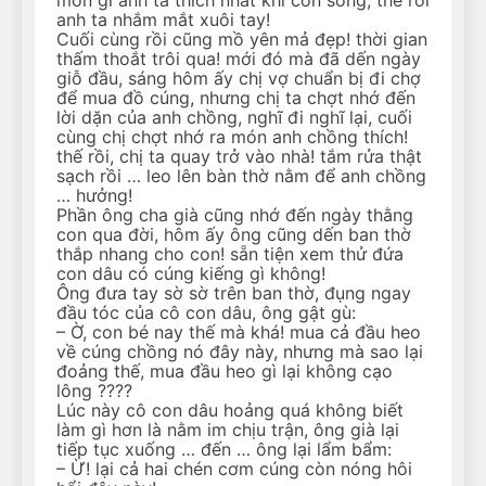
anh ta nhắm mắt xuôi tay!
Cuối cùng rồi cũng mồ yên mả đẹp! thời gian
thấm thoắt trôi qua! mới đó mà đã dến ngày
giỗ đầu, sáng hôm ấy chị vợ chuẩn bị đi chợ
để mua đồ cúng, nhưng chị ta chợt nhớ đến
lời dặn của anh chồng, nghĩ đi nghĩ lại, cuối
cùng chị chợt nhớ ra món anh chồng thích!
thế rồi, chị ta quay trở vào nhà! tắm rửa thật
sạch rồi … leo lên bàn thờ nằm để anh chồng
… hưởng!
Phần ông cha già cũng nhớ đến ngày thằng
con qua đời, hôm ấy ông cũng dến ban thờ
thắp nhang cho con! sẵn tiện xem thử đứa
con dâu có cúng kiếng gì không!
Ông đưa tay sờ sờ trên ban thờ, đụng ngay
đầu tóc của cô con dâu, ông gật gù:
– Ờ, con bé nay thế mà khá! mua cả đầu heo
về cúng chồng nó đây này, nhưng mà sao lại
đoảng thế, mua đầu heo gì lại không cạo
lông ????
Lúc này cô con dâu hoảng quá không biết
làm gì hơn là nằm im chịu trận, ông già lại
tiếp tục xuống … đến … ông lại lẩm bẩm:
– Ừ! lại cả hai chén cơm cúng còn nóng hôi