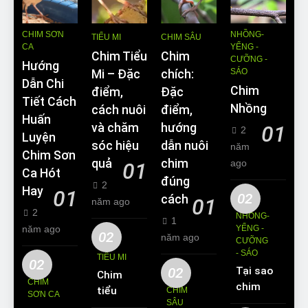
CHIM SƠN
NHỒNG-
TIỂU MI
CHIM SÂU
CA
YỂNG -
Chim Tiểu
Chim
CƯỠNG -
Hướng
SÁO
Mi – Đặc
chích:
Dẫn Chi
Chim
điểm,
Đặc
Tiết Cách
Nhồng
cách nuôi
điểm,
Huấn
và chăm
hướng
01
2
Luyện
sóc hiệu
dẫn nuôi
năm
Chim Sơn
quả
chim
ago
01
Ca Hót
đúng
2
Hay
01
02
cách
01
năm ago
2
NHỒNG-
1
năm ago
YỂNG -
02
năm ago
CƯỠNG
- SÁO
TIỂU MI
02
02
Tại sao
Chim
CHIM
chim
tiểu mi
CHIM
SƠN CA
Sáo lại
SÂU
ăn gì?