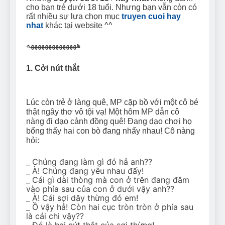
Can Bulldogs Play Fetch?
cho bạn trẻ dưới 18 tuổi. Nhưng bạn vẫn còn có
And How to Train Them!
rất nhiều sự lựa chọn mục
truyen cuoi hay
nhat
khác tại website ^^
7 Năm Ago
How Often Do I Need to
ههههههههههههههه
Groom My Bulldog
7 Năm Ago
1. Cởi nút thắt
Lúc còn trẻ ở làng quê, MP cặp bồ với một cô bé
thật ngây thơ vô tội vạ! Một hôm MP dẫn cô
nàng đi dạo cảnh đồng quê! Đang dạo chơi họ
bổng thấy hai con bò đang nhẩy nhau! Cô nàng
hỏi:
_ Chúng đang làm gì đó hả anh??
_ À! Chúng đang yêu nhau đấy!
_ Cái gì dài thòng mà con ở trên đang đâm
vào phía sau của con ở dưới vậy anh??
_ À! Cái sợi dây thừng đó em!
_ Ồ vậy hả! Còn hai cục tròn tròn ở phía sau
là cái chi vậy??
_ Đó là hai nút thắt của sợi thừng!