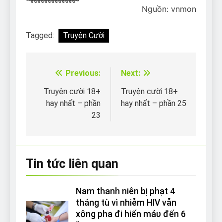
Nguồn: vnmon
Tagged:
Truyện Cười
Previous:
Next:
Điều
hướng
Truyện cười 18+
Truyện cười 18+
hay nhất – phần
hay nhất – phần 25
bài
23
viết
Tin tức liên quan
Nam thanh niên bị phạt 4
tháng tù vì nhiễm HIV vẫn
xông pha đi hiến máυ đến 6