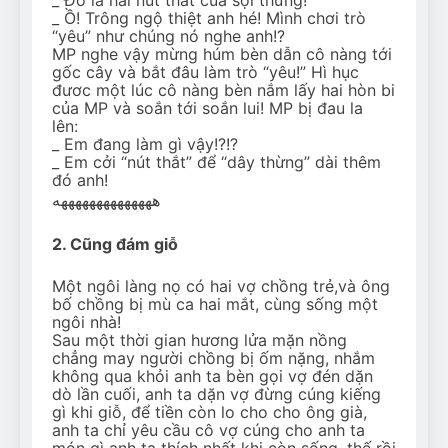
_ Ồ! Trông ngộ thiệt anh hé! Mình chơi trò
“yêu” như chúng nó nghe anh!?
MP nghe vậy mừng húm bèn dẫn cô nàng tới
gốc cây và bắt đâu làm trò “yêu!” Hì hục
đươc một lúc cô nàng bèn nắm lấy hai hòn bi
của MP và soắn tới soắn lui! MP bị đau la
lên:
_ Em đang làm gì vậy!?!?
_ Em cởi “nút thắt” để “dây thừng” dài thêm
đó anh!
ههههههههههههههه
2. Cũng đám giỗ
Một ngôi làng nọ có hai vợ chồng trẻ,và ông
bố chồng bị mù ca hai mắt, cùng sống một
ngôi nhà!
Sau một thời gian hương lửa mặn nồng
chẳng may người chồng bị ốm nặng, nhắm
không qua khỏi anh ta bèn gọi vợ đén dặn
dò lần cuối, anh ta dặn vợ đừng cúng kiếng
gì khi giỗ, để tiền còn lo cho cho ông già,
anh ta chỉ yêu cầu cô vợ cúng cho anh ta
món gì anh ta thích nhất khi còn sống, thế rồi