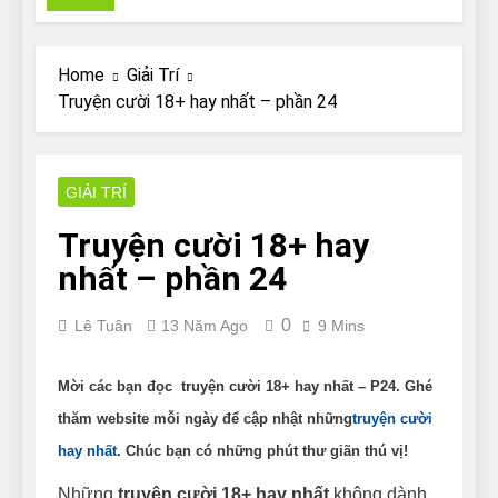
Pit Bull rescue story
7 Năm Ago
Why Do Bulldogs Snore?
Home
Giải Trí
And How to Minimize It!
Truyện cười 18+ hay nhất – phần 24
7 Năm Ago
Are Bulldogs Lazy? Not as
much as you think and here’s
why!
GIẢI TRÍ
7 Năm Ago
Do Bulldogs Fart? Yes! And
Truyện cười 18+ hay
How to Stop It!
nhất – phần 24
7 Năm Ago
The Ultimate Guide to What
Bulldogs Can (and can’t) Eat
0
Lê Tuân
13 Năm Ago
9 Mins
7 Năm Ago
Bulldog Anal Gland Problem
and How to Treat It
Mời các bạn đọc truyện cười 18+ hay nhất – P24. Ghé
7 Năm Ago
thăm website mỗi ngày để cập nhật những
truyện cười
Can Bulldogs Run Long
hay nhất
. Chúc bạn có những phút thư giãn thú vị!
Distances?
7 Năm Ago
Những
truyện cười 18+ hay nhất
không dành