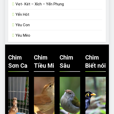
Vẹt- Két – Xích – Yến Phụng
Yến Hót
Yêu Con
Yêu Mèo
Chim
Chim
Chim
Chim
Sơn Ca
Tiều Mi
Sâu
Biết nói