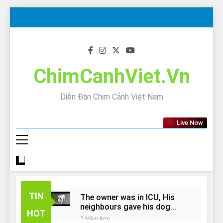
Skip
to
content
ChimCanhViet.Vn
Diễn Đàn Chim Cảnh Việt Nam
Live Now
TIN
The owner was in ICU, His
neighbours gave his dog
HOT
away!
7 Năm Ago