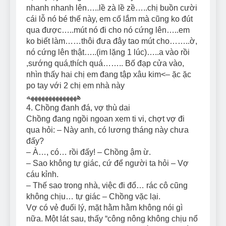
nhanh nhanh lên…..lề zà lề zề…..chị buồn cười
cái lỗ nó bé thế này, em cố lắm mà cũng ko đút
qua được…..mút nó đi cho nó cứng lên…..em
ko biết làm……thôi đưa đây tao mút cho……..ờ,
nó cứng lên thật…..(im lặng 1 lúc)…..a vào rồi
,sướng quá,thích quá…….. Bố đạp cửa vào,
nhìn thấy hai chị em đang tập xâu kim<– ặc ặc
po tay với 2 chị em nhà này
ههههههههههههههه
4. Chồng đanh đá, vợ thù dai
Chồng đang ngồi ngoan xem ti vi, chợt vợ đi
qua hỏi: – Này anh, có lương tháng này chưa
đấy?
– À…, có… rồi đấy! – Chồng ậm ừ.
– Sao không tự giác, cứ để người ta hỏi – Vợ
cáu kỉnh.
– Thế sao trong nhà, việc đi đổ… rác cô cũng
không chịu… tự giác – Chồng vặc lại.
Vợ có vẻ đuối lý, mặt hằm hằm không nói gì
nữa. Một lát sau, thấy “công nông không chịu nổ