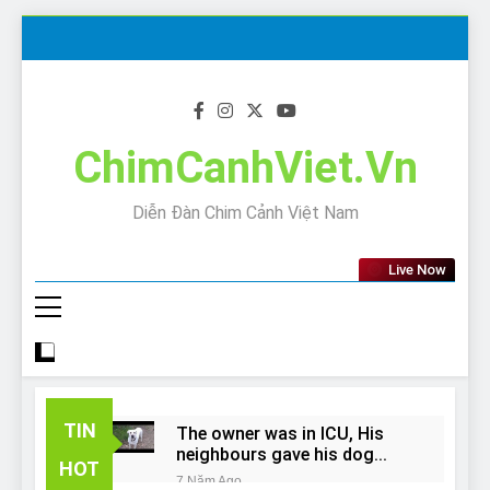
Skip
to
content
ChimCanhViet.Vn
Diễn Đàn Chim Cảnh Việt Nam
Live Now
TIN
The owner was in ICU, His
neighbours gave his dog
HOT
away!
7 Năm Ago