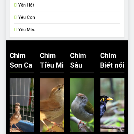
Yến Hót
Yêu Con
Yêu Mèo
Chim
Chim
Chim
Chim
Sơn Ca
Tiều Mi
Sâu
Biết nói