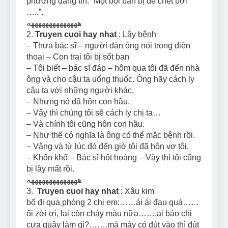
phương đăng tin: “Một bồi bàn bị đè chết bởi
…..”.
ههههههههههههههه
2.
Truyen cuoi hay nhat
: Lây bệnh
– Thưa bác sĩ – người đàn ông nói trong điện
thoại – Con trai tôi bị sốt ban
– Tôi biết – bác sĩ đáp – hôm qua tôi đã đến nhà
ông và cho cậu ta uống thuốc. Ông hãy cách ly
cậu ta với những người khác.
– Nhưng nó đã hôn con hầu.
– Vậy thì chúng tôi sẽ cách ly chị ta…
– Và chính tôi cũng hôn con hầu.
– Như thế có nghĩa là ông có thể mắc bệnh rồi.
– Vâng và từ lúc đó đến giờ tôi đã hôn vợ tôi.
– Khốn khổ – Bác sĩ hốt hoảng – Vậy thì tôi cũng
bị lây mất rồi.
ههههههههههههههه
3.
Truyen cuoi hay nhat
: Xâu kim
bố đi qua phòng 2 chị em:……ái ái đau quá……
ối zời ơi, lại còn chảy máu nữa…….ai bảo chị
cựa quậy làm gì?…….mà mày có đút vào thì đút