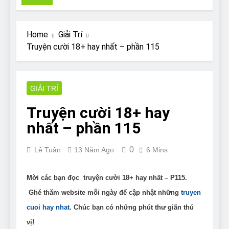
Pit Bull rescue story
7 Năm Ago
Why Do Bulldogs Snore?
Home
Giải Trí
And How to Minimize It!
Truyện cười 18+ hay nhất – phần 115
7 Năm Ago
Are Bulldogs Lazy? Not as
much as you think and here’s
why!
GIẢI TRÍ
7 Năm Ago
Do Bulldogs Fart? Yes! And
Truyện cười 18+ hay
How to Stop It!
nhất – phần 115
7 Năm Ago
The Ultimate Guide to What
Bulldogs Can (and can’t) Eat
0
Lê Tuân
13 Năm Ago
6 Mins
7 Năm Ago
Bulldog Anal Gland Problem
and How to Treat It
Mời các bạn đọc truyện cười 18+ hay nhất – P115.
7 Năm Ago
Ghé thăm website mỗi ngày để cập nhật những
truyen
Can Bulldogs Run Long
cuoi hay nhat
. Chúc bạn có những phút thư giãn thú
Distances?
vị!
7 Năm Ago