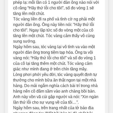
phép lạ: mỗi lần có 1 người đàn ông nào nói với
cô rằng “Hãy thứ lỗi cho tôi!”, số đo vòng 1 sẽ
tăng lên một chút.
Tóc vàng liền đi ra phố và tình cờ ng phải một
người đàn ông. Ông này liền nói: “Hãy thứ lỗi
cho tôi!”. Ngay lập tức số đo vòng một của cô
tăng lên một chút. Tóc vàng cảm thấy vô cùng
sung sướng.
Ngày hôm sau, tóc vàng lại vô tình va vào một
người đàn ông trong tiệm tạp hóa. Ông ta vội
vàng nói: “Hãy thứ lỗi cho tôi!” và số đo vòng 1
của cô lại tăng thêm một chút. Tóc vàng cảm
giác như mình đang ở trên chín tầng mây.
Lòng phơi phới yêu đời, tóc vàng quyết định tự
thưởng cho mình bữa ăn thật ngon tại một nhà
hàng. Do mải ngắm nghía cách bài trí trong nhà
hàng nên cô đâm sầm vào anh chàng bồi bàn.
Anh này vồn vã cúi gập người và nói: “Xin ngàn
lần thứ lỗi cho sự vụng về của tôi…”.
Ngày hôm sau, trên trang nhất của tờ báo địa