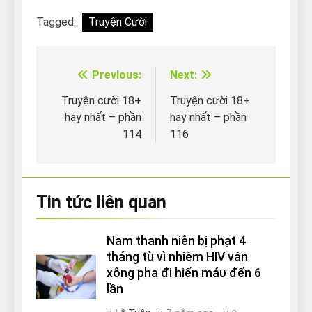
Tagged:
Truyện Cười
Previous:
Next:
Điều
hướng
Truyện cười 18+
Truyện cười 18+
hay nhất – phần
hay nhất – phần
bài
114
116
viết
Tin tức liên quan
Nam thanh niên bị phạt 4
tháng tù vì nhiễm HIV vẫn
xông pha đi hiến máυ đến 6
lần