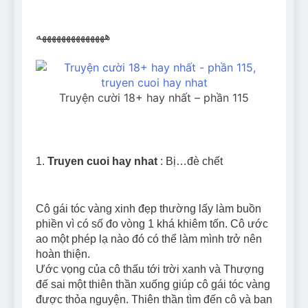
Can Bulldogs Play Fetch?
And How to Train Them!
ههههههههههههههه
7 Năm Ago
How Often Do I Need to
Groom My Bulldog
7 Năm Ago
Truyện cười 18+ hay nhất – phần 115
1.
Truyen cuoi hay nhat
: Bị…đè chết
Cô gái tóc vàng xinh đẹp thường lấy làm buồn
phiền vì có số đo vòng 1 khá khiêm tốn. Cô ước
ao một phép lạ nào đó có thể làm mình trở nên
hoàn thiện.
Ước vọng của cô thấu tới trời xanh và Thượng
đế sai một thiên thần xuống giúp cô gái tóc vàng
được thỏa nguyện. Thiên thần tìm đến cô và ban