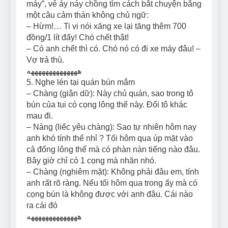
máy”, vẻ áy náy chồng tìm cách bắt chuyện bằng
một câu cảm thán không chủ ngữ:
– Hừm!… Ti vi nói xăng xe lại tăng thêm 700
đồng/1 lít đấy! Chó chết thật!
– Có anh chết thì có. Chó nó có đi xe máy đâu! –
Vợ trả thù.
ههههههههههههههه
5. Nghe lén tại quán bún mắm
– Chàng (giận dữ): Này chủ quán, sao trong tô
bún của tui có cọng lông thế này. Đổi tô khác
mau đi.
– Nàng (liếc yêu chàng): Sao tự nhiên hôm nay
anh khó tính thế nhỉ ? Tối hôm qua úp mặt vào
cả đống lông thế mà có phàn nàn tiếng nào đâu.
Bây giờ chỉ có 1 cọng mà nhăn nhó.
– Chàng (nghiêm mặt): Không phải đâu em, tính
anh rất rõ ràng. Nếu tối hôm qua trong ấy mà có
cọng bún là không được với anh đâu. Cái nào
ra cái đó
ههههههههههههههه