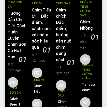
CHIM SƠN
NHỒNG-
TIỂU MI
CHIM SÂU
CA
YỂNG -
Chim Tiểu
Chim
CƯỠNG -
Hướng
SÁO
Mi – Đặc
chích:
Dẫn Chi
Chim
điểm,
Đặc
Tiết Cách
Nhồng
cách nuôi
điểm,
Huấn
và chăm
hướng
01
2
Luyện
sóc hiệu
dẫn nuôi
năm
Chim Sơn
quả
chim
ago
01
Ca Hót
đúng
2
Hay
01
02
cách
01
năm ago
2
NHỒNG-
1
năm ago
YỂNG -
02
năm ago
CƯỠNG
- SÁO
TIỂU MI
02
02
Tại sao
Chim
CHIM
chim
tiểu mi
CHIM
SƠN CA
Sáo lại
SÂU
ăn gì?
Cách
được
Chim
03
Kinh
03
Điều Trị
yêu