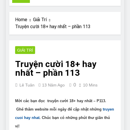
Pit Bull rescue story
7 Năm Ago
Why Do Bulldogs Snore?
Home
Giải Trí
And How to Minimize It!
Truyện cười 18+ hay nhất – phần 113
7 Năm Ago
Are Bulldogs Lazy? Not as
much as you think and here’s
why!
GIẢI TRÍ
7 Năm Ago
Do Bulldogs Fart? Yes! And
Truyện cười 18+ hay
How to Stop It!
nhất – phần 113
7 Năm Ago
The Ultimate Guide to What
Bulldogs Can (and can’t) Eat
0
Lê Tuân
13 Năm Ago
10 Mins
7 Năm Ago
Bulldog Anal Gland Problem
and How to Treat It
Mời các bạn đọc truyện cười 18+ hay nhất – P113.
7 Năm Ago
Ghé thăm website mỗi ngày để cập nhật những
truyen
Can Bulldogs Run Long
cuoi hay nhat
. Chúc bạn có những phút thư giãn thú
Distances?
vị!
7 Năm Ago