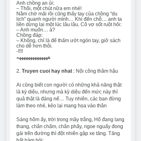
Anh chồng an ủi:
– Thôi, một chút nữa em nhé!
Nằm chờ mãi rồi cũng thấy tay của chồng “du
lịch” quanh người mình… Khi đến chỗ… anh ta
liền dừng lại một lúc lâu lâu. Cô vợ sốt ruột hỏi:
– Anh muốn… à?
Chồng đáp:
– Không, chỉ là để thấm ướt ngón tay, giở sách
cho dễ hơn thôi.
-!!!!
ههههههههههههههه
2.
Truyen cuoi hay nhat
: Nội công thâm hậu
Ai cũng biết con người có những khả năng thật
là kỳ diệu, nhưng mà kỳ diệu đến mức này thì
quả thật là đáng nể… Tuy nhiên, các bạn đừng
làm theo nhé, kẻo lại mang họa vào thân
Sáng hôm ấy, trời trong mây trắng, Hổ đang lang
thang, chân chấm, chân phẩy, ngoe nguẩy đong
gái trên đường thì đột nhiên gặp xe tăng. Tăng
hất hàm hỏi: