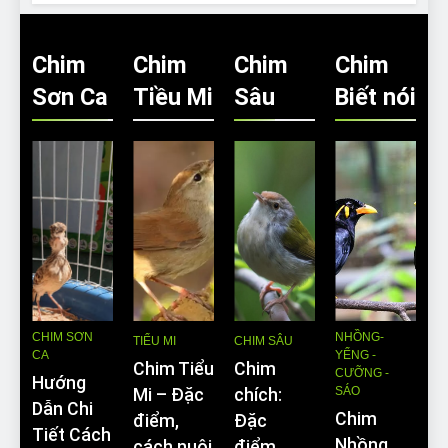
Chim
Chim
Chim
Chim
Sơn Ca
Tiều Mi
Sâu
Biết nói
CHIM SƠN
NHỒNG-
TIỂU MI
CHIM SÂU
CA
YỂNG -
Chim Tiểu
Chim
CƯỠNG -
Hướng
SÁO
Mi – Đặc
chích:
Dẫn Chi
Chim
điểm,
Đặc
Tiết Cách
Nhồng
cách nuôi
điểm,