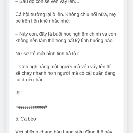
– Sau đó con sẽ vén váy lên…
Cả hội trường lại ồ lên. Không chịu nổi nữa, mẹ
bề trên liền khẽ nhắc nhở:
– Này con, đây là buổi học nghiêm chỉnh và con
không nên làm thế trong bất kỳ tình huống nào.
Nữ sơ trẻ mới bình tĩnh trả lời:
– Con nghĩ rằng một người mà vén váy lên thì
sẽ chạy nhanh hơn người mà có cái quần đang
tụt dưới chân.
-!!!!
ههههههههههههههه
5. Cá béo
Với những chàng bán hàng siêu đẳng thế này