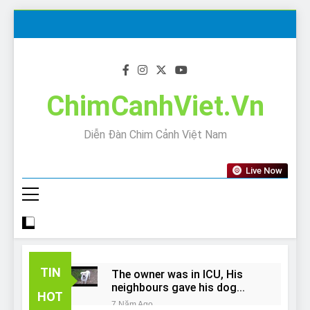
Skip
to
content
ChimCanhViet.Vn
Diễn Đàn Chim Cảnh Việt Nam
Live Now
TIN
The owner was in ICU, His
neighbours gave his dog
HOT
away!
7 Năm Ago