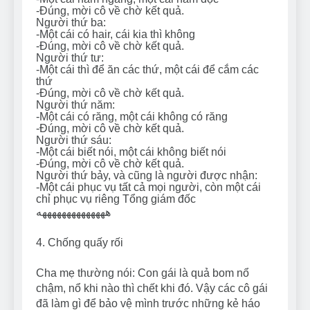
-Đúng, mời cô về chờ kết quả.
Người thứ ba:
-Một cái có hair, cái kia thì không
-Đúng, mời cô về chờ kết quả.
Người thứ tư:
-Một cái thì để ăn các thứ, một cái để cắm các
thứ
-Đúng, mời cô về chờ kết quả.
Người thứ năm:
-Một cái có răng, một cái không có răng
-Đúng, mời cô về chờ kết quả.
Người thứ sáu:
-Một cái biết nói, một cái không biết nói
-Đúng, mời cô về chờ kết quả.
Người thứ bảy, và cũng là người được nhận:
-Một cái phục vụ tất cả mọi người, còn một cái
chỉ phục vụ riêng Tổng giám đốc
ههههههههههههههه
4. Chống quấy rối
Cha mẹ thường nói: Con gái là quả bom nổ
chậm, nổ khi nào thì chết khi đó. Vậy các cô gái
đã làm gì để bảo vệ mình trước những kẻ háo