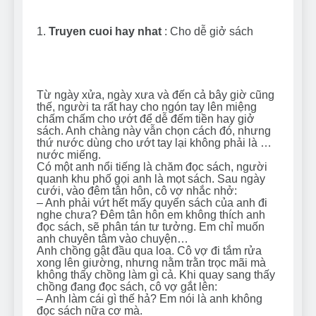
1.
Truyen cuoi hay nhat
: Cho dễ giở sách
Từ ngày xửa, ngày xưa và đến cả bây giờ cũng
thế, người ta rất hay cho ngón tay lên miệng
chấm chấm cho ướt để dễ đếm tiền hay giở
sách. Anh chàng này vẫn chọn cách đó, nhưng
thứ nước dùng cho ướt tay lại không phải là …
nước miếng.
Có một anh nổi tiếng là chăm đọc sách, người
quanh khu phố gọi anh là mọt sách. Sau ngày
cưới, vào đêm tân hôn, cô vợ nhắc nhở:
– Anh phải vứt hết mấy quyển sách của anh đi
nghe chưa? Đêm tân hôn em không thích anh
đọc sách, sẽ phân tán tư tưởng. Em chỉ muốn
anh chuyên tâm vào chuyện…
Anh chồng gật đầu qua loa. Cô vợ đi tắm rửa
xong lên giường, nhưng nằm trằn trọc mãi mà
không thấy chồng làm gì cả. Khi quay sang thấy
chồng đang đọc sách, cô vợ gắt lên:
– Anh làm cái gì thế hả? Em nói là anh không
đọc sách nữa cơ mà.