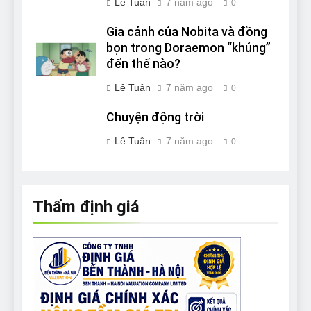
Lê Tuân
7 năm ago
0
Gia cảnh của Nobita và đồng
bọn trong Doraemon “khủng”
đến thế nào?
Lê Tuân
7 năm ago
0
Chuyện động trời
Lê Tuân
7 năm ago
0
Thẩm định giá