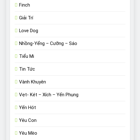
Finch
Giải Trí
Love Dog
Nhồng-Yểng – Cưỡng – Sáo
Tiểu Mi
Tin Tức
Vành Khuyên
Vẹt- Két – Xích – Yến Phụng
Yến Hót
Yêu Con
Yêu Mèo