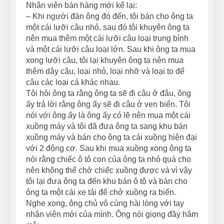
Nhân viên bán hàng mới kể lại:
– Khi người đàn ông đó đến, tôi bán cho ông ta
một cái lưỡi câu nhỏ, sau đó tôi khuyên ông ta
nên mua thêm một cái lưỡi câu loại trung bình
và một cái lưỡi câu loại lớn. Sau khi ông ta mua
xong lưỡi câu, tôi lại khuyên ông ta nên mua
thêm dây câu, loại nhỏ, loại nhỡ và loại to để
câu các loại cá khác nhau.
Tôi hỏi ông ta rằng ông ta sẽ đi câu ở đâu, ông
ấy trả lời rằng ông ấy sẽ đi câu ở ven biển. Tôi
nói với ông ấy là ông ấy có lẽ nên mua một cái
xuồng máy và tôi đã đưa ông ta sang khu bán
xuồng máy và bán cho ông ta cái xuồng hiện đại
với 2 động cơ. Sau khi mua xuồng xong ông ta
nói rằng chiếc ô tô con của ông ta nhỏ quá cho
nên không thể chở chiếc xuồng được và vì vậy
tôi lại đưa ông ta đến khu bán ô tô và bán cho
ông ta một cái xe tải để chở xuồng ra biển.
Nghe xong, ông chủ vô cùng hài lòng với tay
nhân viên mới của mình. Ông nói giọng đầy hâm