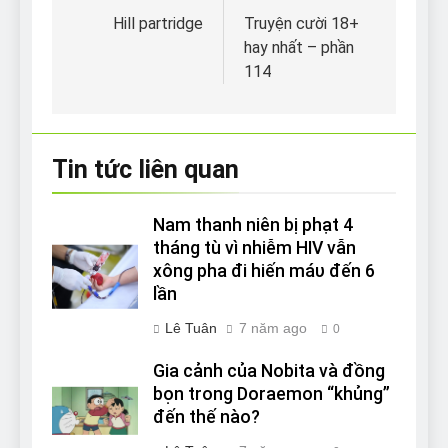
hướng
Hill partridge
Truyện cười 18+
hay nhất – phần
bài
114
viết
Tin tức liên quan
Nam thanh niên bị phạt 4
tháng tù vì nhiễm HIV vẫn
xông pha đi hiến máυ đến 6
lần
Lê Tuân
7 năm ago
0
Gia cảnh của Nobita và đồng
bọn trong Doraemon “khủng”
đến thế nào?