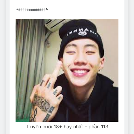
Can Bulldogs Play Fetch?
ههههههههههههههه
And How to Train Them!
7 Năm Ago
How Often Do I Need to
Groom My Bulldog
7 Năm Ago
Truyện cười 18+ hay nhất – phần 113