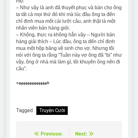
mộ:
– Như vậy là anh đã thuyết phục và bán cho ông
ta tất cả mọi thứ đó khi mà lúc đầu ông ta đến
chỉ định mua một cái lưỡi câu, anh thật là một
nhân viên bán hàng giỏi.
– Không, thực ra không hẳn vậy – Người bán
hàng giải thích – Lúc đầu, ông ta đến chỉ định
mua một hộp băng vệ sinh cho vợ. Nhưng tôi
nói với ông ta rằng “Tuần này vợ ông đã “bị” như
vậy, ông ở nhà mà làm gì, tôi khuyên ông nên đi
câu”.
ههههههههههههههه
Tagged:
Truyện Cười
Previous:
Next:
Điều