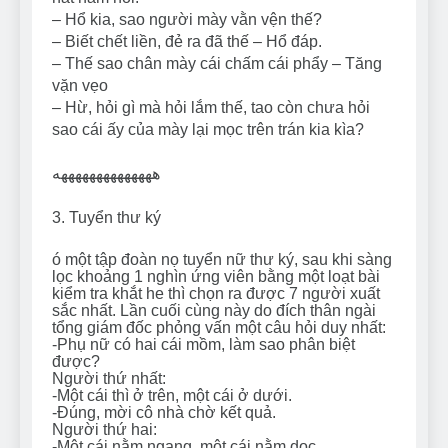
– Hổ kia, sao người mày vằn vện thế?
– Biết chết liền, đẻ ra đã thế – Hổ đáp.
– Thế sao chân mày cái chấm cái phẩy – Tăng
vặn vẹo
– Hừ, hỏi gì mà hỏi lắm thế, tao còn chưa hỏi
sao cái ấy của mày lại mọc trên trán kia kìa?
ههههههههههههههه
3. Tuyển thư ký
ó một tập đoàn nọ tuyển nữ thư ký, sau khi sàng
lọc khoảng 1 nghìn ứng viên bằng một loạt bài
kiểm tra khắt he thì chọn ra được 7 người xuất
sắc nhất. Lần cuối cùng này do đích thân ngài
tổng giám đốc phỏng vấn một câu hỏi duy nhất:
-Phụ nữ có hai cái mồm, làm sao phân biệt
được?
Người thứ nhất:
-Một cái thì ở trên, một cái ở dưới.
-Đúng, mời cô nhà chờ kết quả.
Người thứ hai:
-Một cái nằm ngang, một cái nằm dọc