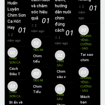
Huấn
và chăm
hướng
01
2
Luyện
sóc hiệu
dẫn nuôi
năm
Chim Sơn
quả
chim
ago
01
Ca Hót
đúng
2
Hay
01
02
cách
01
năm ago
2
NHỒNG-
1
năm ago
YỂNG -
02
năm ago
CƯỠNG
- SÁO
TIỂU MI
02
02
Tại sao
Chim
CHIM
chim
tiểu mi
CHIM
SƠN CA
Sáo lại
SÂU
ăn gì?
Cách
được
Chim
03
Kinh
03
Điều Trị
yêu
sâu và
nghiệm
NHỒNG-
Hiệu
TIỂU MI
thích
những
YỂNG -
nuôi
Quả
03
Chim
nuôi
CƯỠNG
thông
chim
03
Các
- SÁO
Tiểu Mi
làm thú
CHIM
tin cơ
tiểu mi
CHIM
Bệnh
SƠN CA
Mách
ăn gì?
cưng?
bản về
cần
SÂU
Thường
bạn
Bí ẩn về
Hót
loài
biết