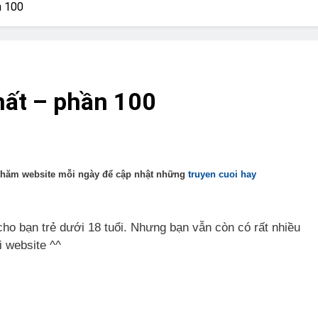
? Not as much as you think and here’s why!
n 100
 Yes! And How to Stop It!
The Ultimate Guid
7 Năm Ago
nd Problem and How to Treat It
Can Bulldogs
hất – phần 100
7 Năm Ago
y Fetch? And How to Train Them!
How Often 
7 Năm Ago
 thăm website mỗi ngày để cập nhật những
truyen cuoi hay
ho bạn trẻ dưới 18 tuổi. Nhưng bạn vẫn còn có rất nhiều
i website ^^