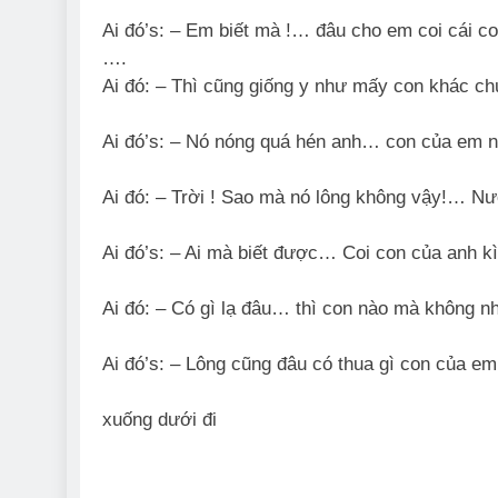
Ai đó’s: – Em biết mà !… đâu cho em coi cái co
….
Ai đó: – Thì cũng giống y như mấy con khác c
Ai đó’s: – Nó nóng quá hén anh… con của em n
Ai đó: – Trời ! Sao mà nó lông không vậy!… N
Ai đó’s: – Ai mà biết được… Coi con của anh 
Ai đó: – Có gì lạ đâu… thì con nào mà không
Ai đó’s: – Lông cũng đâu có thua gì con của 
xuống dưới đi