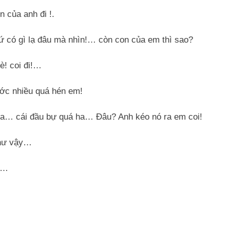
n của anh đi !.
hứ có gì lạ đâu mà nhìn!… còn con của em thì sao?
è! coi đi!…
ước nhiều quá hén em!
kìa… cái đầu bự quá ha… Ðâu? Anh kéo nó ra em coi!
 như vậy…
em…