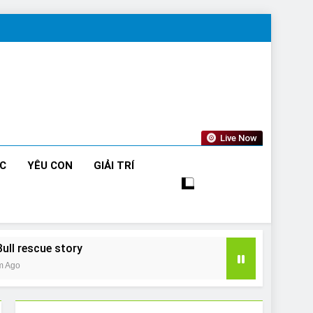
Live Now
ỨC
YÊU CON
GIẢI TRÍ
Bull rescue story
m Ago