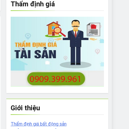
Thẩm định giá
e to What Bulldogs Can (and can’t) Eat
 Run Long Distances?
Do I Need to Groom My Bulldog
Giới thiệu
Thẩm định giá bất động sản