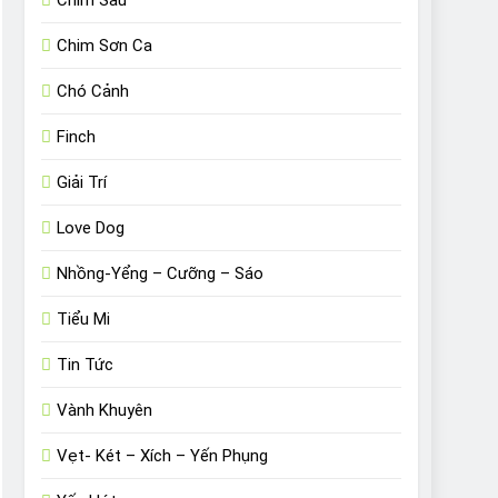
Chim Sâu
Chim Sơn Ca
Chó Cảnh
Finch
Giải Trí
Love Dog
Nhồng-Yểng – Cưỡng – Sáo
Tiểu Mi
Tin Tức
Vành Khuyên
Vẹt- Két – Xích – Yến Phụng