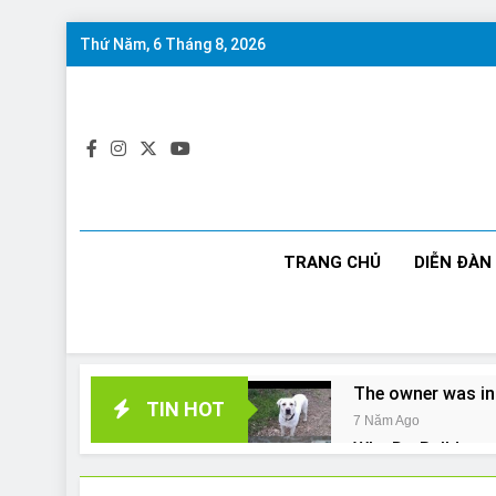
Skip
Thứ Năm, 6 Tháng 8, 2026
to
content
TRANG CHỦ
DIỄN ĐÀN
The owner was in
TIN HOT
7 Năm Ago
Why Do Bulldogs 
7 Năm Ago