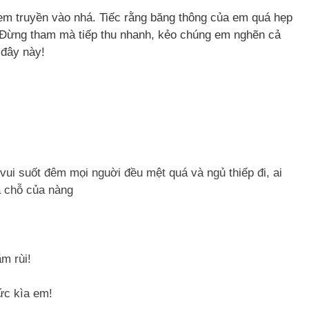
em truyền vào nhá. Tiếc rằng băng thông của em quá hẹp
. Đừng tham mà tiếp thu nhanh, kẻo chúng em nghẽn cả
 đây này!
vui suốt đêm mọi nguời đều mệt quá và ngủ thiếp đi, ai
ua chỗ của nàng
ắm rùi!
hức kìa em!