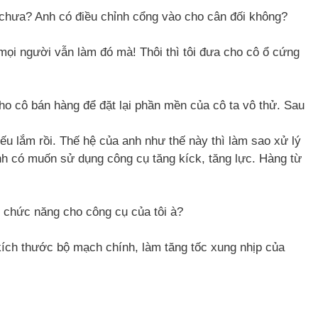
c chưa? Anh có điều chỉnh cổng vào cho cân đối không?
 mọi người vẫn làm đó mà! Thôi thì tôi đưa cho cô ổ cứng
ho cô bán hàng để đặt lại phần mền của cô ta vô thử. Sau
:
u lắm rồi. Thế hệ của anh như thế này thì làm sao xử lý
h có muốn sử dụng công cụ tăng kíck, tăng lực. Hàng từ
g chức năng cho công cụ của tôi à?
 kích thước bộ mạch chính, làm tăng tốc xung nhịp của