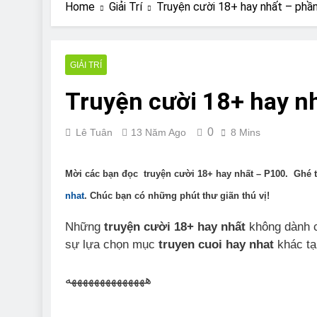
Are Bulldogs Lazy
Home
Giải Trí
Truyện cười 18+ hay nhất – phầ
7 Năm Ago
Do Bulldogs Fart?
7 Năm Ago
GIẢI TRÍ
Bulldog Anal Gla
Truyện cười 18+ hay n
7 Năm Ago
Can Bulldogs Pla
7 Năm Ago
0
Lê Tuân
13 Năm Ago
8 Mins
Mời các bạn đọc truyện cười 18+ hay nhất – P100. Ghé
nhat
. Chúc bạn có những phút thư giãn thú vị!
Những
truyện cười 18+ hay nhất
không dành c
sự lựa chọn mục
truyen cuoi hay nhat
khác tạ
ههههههههههههههه