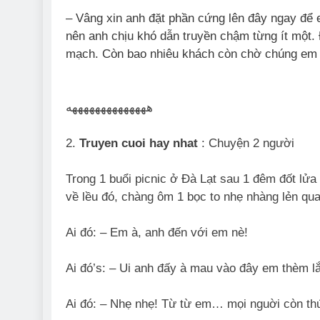
– Vâng xin anh đặt phần cứng lên đây ngay để 
nên anh chịu khó dẫn truyền chậm từng ít một
mạch. Còn bao nhiêu khách còn chờ chúng em
ههههههههههههههه
2.
Truyen cuoi hay nhat
: Chuyện 2 người
Trong 1 buổi picnic ở Đà Lạt sau 1 đêm đốt lửa 
về lều đó, chàng ôm 1 bọc to nhẹ nhàng lẻn q
Ai đó: – Em à, anh đến với em nè!
Ai đó’s: – Ui anh đấy à mau vào đây em thèm l
Ai đó: – Nhẹ nhẹ! Từ từ em… mọi nguời còn t