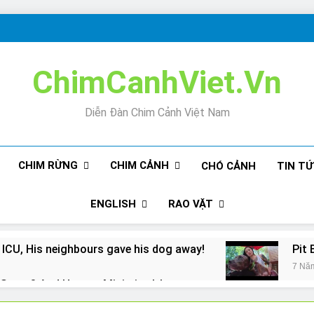
ChimCanhViet.Vn
Diễn Đàn Chim Cảnh Việt Nam
CHIM RỪNG
CHIM CẢNH
CHÓ CẢNH
TIN T
ENGLISH
RAO VẶT
 ICU, His neighbours gave his dog away!
Pit 
7 Nă
Snore? And How to Minimize It!