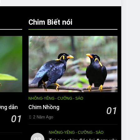
Chim Biết nói
NHỒNG-YỂNG - CƯỠNG - SÁO
ớng dẫn
Chim Nhồng
01
01
2 Năm Ago
NHỒNG-YỂNG - CƯỠNG - SÁO
02