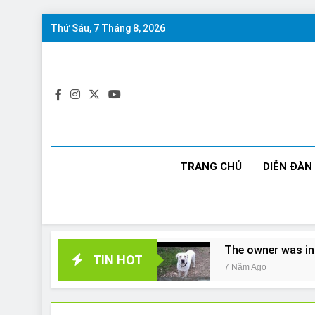
Skip
Thứ Sáu, 7 Tháng 8, 2026
to
content
TRANG CHỦ
DIỄN ĐÀN
The owner was in
TIN HOT
7 Năm Ago
Why Do Bulldogs 
7 Năm Ago