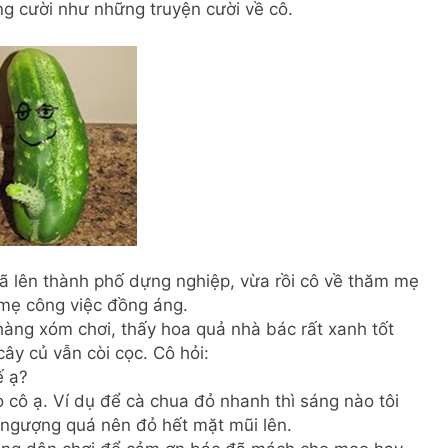
g cười như những truyện cười về cô.
đã lên thành phố dựng nghiệp, vừa rồi cô về thăm mẹ
ỡ mẹ công việc đồng áng.
àng xóm chơi, thấy hoa quả nhà bác rất xanh tốt
ây củ vẫn còi cọc. Cô hỏi:
ế ạ?
o cô ạ. Ví dụ để cà chua đỏ nhanh thì sáng nào tôi
a ngượng quá nên đỏ hết mặt mũi lên.