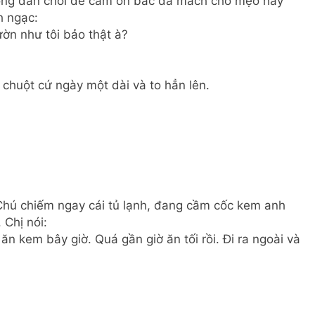
nông dân chơi để cảm ơn bác đã mách cho mẹo hay
h ngạc:
n như tôi bảo thật à?
chuột cứ ngày một dài và to hẳn lên.
. Chú chiếm ngay cái tủ lạnh, đang cầm cốc kem anh
 Chị nói:
ăn kem bây giờ. Quá gần giờ ăn tối rồi. Đi ra ngoài và