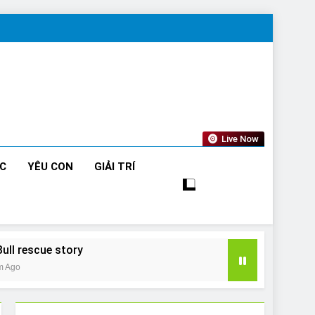
Live Now
ỨC
YÊU CON
GIẢI TRÍ
Bull rescue story
m Ago