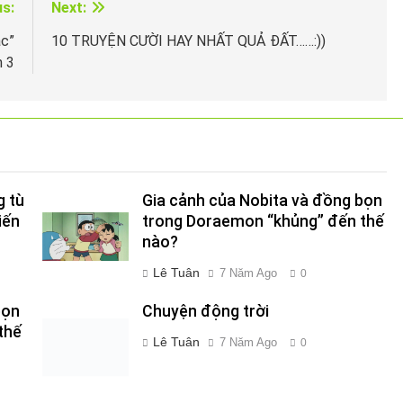
us:
Next:
ặc”
10 TRUYỆN CƯỜI HAY NHẤT QUẢ ĐẤT……:))
 3
g tù
Gia cảnh của Nobita và đồng bọn
iến
trong Doraemon “khủng” đến thế
nào?
Lê Tuân
7 Năm Ago
0
bọn
Chuyện động trời
thế
Lê Tuân
7 Năm Ago
0