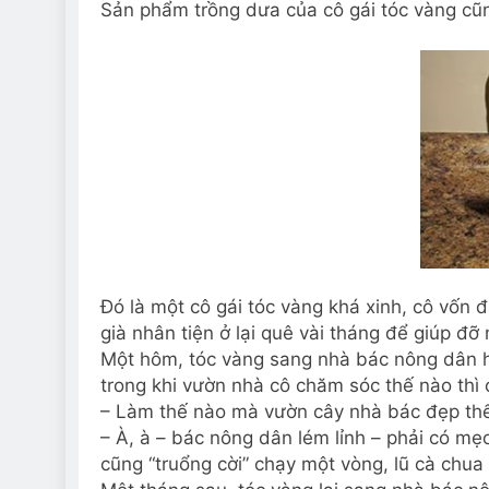
Sản phẩm trồng dưa của cô gái tóc vàng cũn
Đó là một cô gái tóc vàng khá xinh, cô vốn 
già nhân tiện ở lại quê vài tháng để giúp đ
Một hôm, tóc vàng sang nhà bác nông dân h
trong khi vườn nhà cô chăm sóc thế nào thì c
– Làm thế nào mà vườn cây nhà bác đẹp th
– À, à – bác nông dân lém lỉnh – phải có mẹ
cũng “truổng cời” chạy một vòng, lũ cà chu