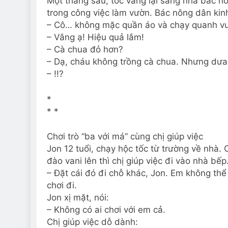
Một tháng sau, tóc vàng lại sang nhà bác 
trong công việc làm vườn. Bác nông dân kin
– Cô… không mặc quần áo và chạy quanh vườ
– Vâng ạ! Hiệu quả lắm!
– Cà chua đỏ hơn?
– Dạ, cháu không trồng cà chua. Nhưng dưa 
– !!?
*
* *
Chơi trò “ba với má” cùng chị giúp việc
Jon 12 tuổi, chạy hộc tốc từ trường về nhà
đào vani lên thì chị giúp việc đi vào nhà bếp.
– Đặt cái đó đi chỗ khác, Jon. Em không thể 
chơi đi.
Jon xị mặt, nói:
– Không có ai chơi với em cả.
Chị giúp việc dỗ dành: