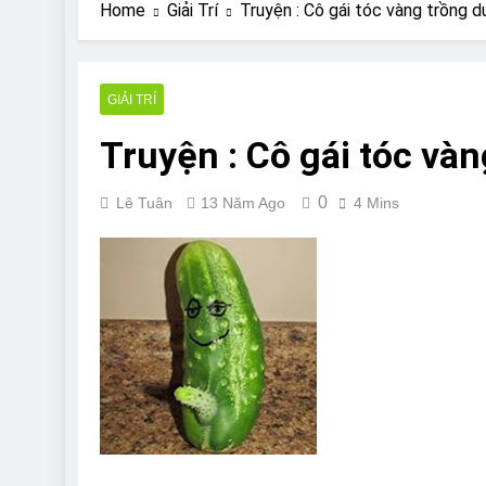
Are Bulldogs Lazy
Home
Giải Trí
Truyện : Cô gái tóc vàng trồng 
7 Năm Ago
Do Bulldogs Fart?
7 Năm Ago
GIẢI TRÍ
Bulldog Anal Gla
Truyện : Cô gái tóc và
7 Năm Ago
Can Bulldogs Pla
7 Năm Ago
0
Lê Tuân
13 Năm Ago
4 Mins