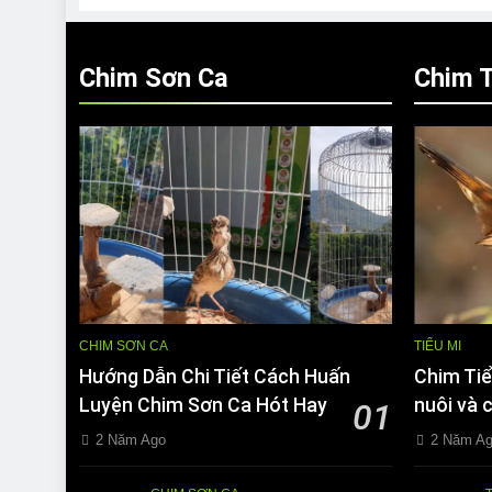
Chim Sơn Ca
Chim T
CHIM SƠN CA
TIỂU MI
Hướng Dẫn Chi Tiết Cách Huấn
Chim Tiể
Luyện Chim Sơn Ca Hót Hay
nuôi và 
01
2 Năm Ago
2 Năm A