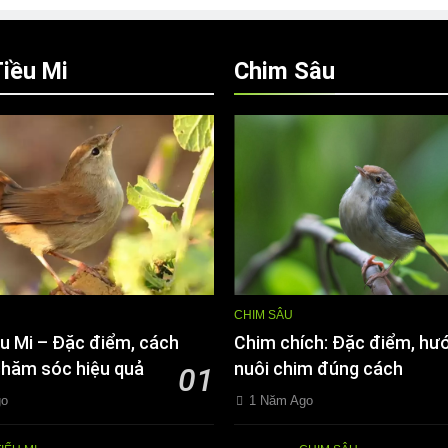
iều Mi
Chim Sâu
CHIM SÂU
u Mi – Đặc điểm, cách
Chim chích: Đặc điểm, hư
chăm sóc hiệu quả
nuôi chim đúng cách
01
go
1 Năm Ago