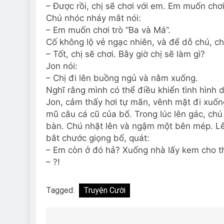
– Được rồi, chị sẽ chơi với em. Em muốn chơi
Chú nhóc nháy mắt nói:
– Em muốn chơi trò “Ba và Má”.
Cố không lộ vẻ ngạc nhiên, và để dỗ chú, chị
– Tốt, chị sẽ chơi. Bây giờ chị sẽ làm gì?
Jon nói:
– Chị đi lên buồng ngủ và nằm xuống.
Nghĩ rằng mình có thể điều khiển tình hình 
Jon, cảm thấy hơi tự mãn, vênh mặt đi xuố
mũ câu cá cũ của bố. Trong lúc lên gác, chú
bàn. Chú nhặt lên và ngậm một bên mép. Lên
bắt chước giọng bố, quát:
– Em còn ở đó hả? Xuống nhà lấy kem cho t
– ?!
Tagged:
Truyện Cười