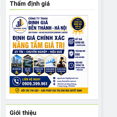
Thẩm định giá
e to What Bulldogs Can (and can’t) Eat
 Run Long Distances?
Do I Need to Groom My Bulldog
Giới thiệu