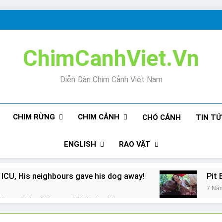
ChimCanhViet.Vn
Diễn Đàn Chim Cảnh Việt Nam
CHIM RỪNG
CHIM CẢNH
CHÓ CẢNH
TIN T
ENGLISH
RAO VẶT
 ICU, His neighbours gave his dog away!
Pit 
7 Nă
Snore? And How to Minimize It!