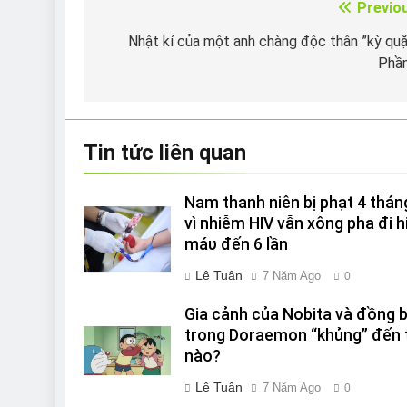
Previo
Điều
hướng
Nhật kí của một anh chàng độc thân ”kỳ qu
Phần
bài
viết
Tin tức liên quan
Nam thanh niên bị phạt 4 thán
vì nhiễm HIV vẫn xông pha đi h
máυ đến 6 lần
Lê Tuân
7 Năm Ago
0
Gia cảnh của Nobita và đồng 
trong Doraemon “khủng” đến 
nào?
Lê Tuân
7 Năm Ago
0