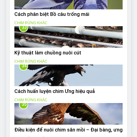
Cách phân biệt Bồ câu trống mái
CHIM RỪNG KHÁC
33
Kỹ thuật làm chuồng nuôi cút
CHIM RỪNG KHÁC
34
Cách huấn luyện chim Ưng hiệu quả
CHIM RỪNG KHÁC
35
Điều kiện để nuôi chim săn mồi – Đại bàng, ưng