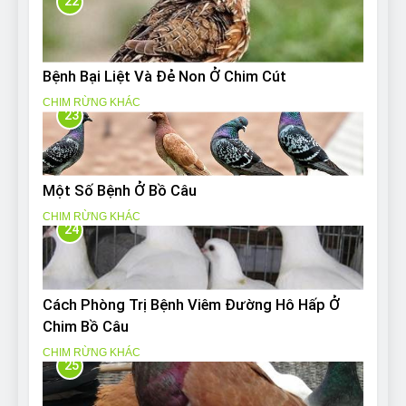
22
Bệnh Bại Liệt Và Đẻ Non Ở Chim Cút
CHIM RỪNG KHÁC
23
Một Số Bệnh Ở Bồ Câu
CHIM RỪNG KHÁC
24
Cách Phòng Trị Bệnh Viêm Đường Hô Hấp Ở
Chim Bồ Câu
CHIM RỪNG KHÁC
25