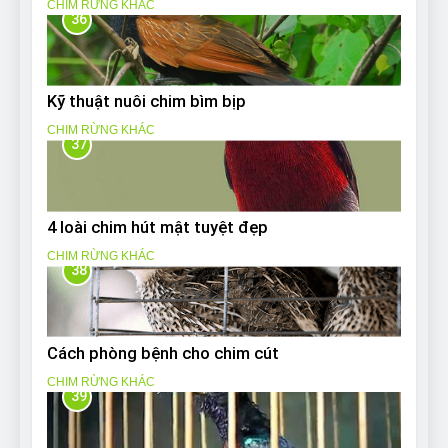
CHIM RỪNG KHÁC
36
Kỹ thuật nuôi chim bìm bịp
CHIM RỪNG KHÁC
37
4 loài chim hút mật tuyệt đẹp
CHIM RỪNG KHÁC
38
Cách phòng bệnh cho chim cút
CHIM RỪNG KHÁC
39