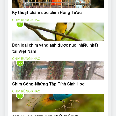
Kỹ thuật chăm sóc chim Hồng Tước
CHIM RỪNG KHÁC
54
Bốn loại chim vàng anh được nuôi nhiều nhất
tại Việt Nam
CHIM RỪNG KHÁC
55
Chim Công-Những Tập Tính Sinh Học
CHIM RỪNG KHÁC
56