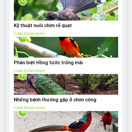
43
Kỹ thuật nuôi chim rẻ quạt
CHIM RỪNG KHÁC
44
Phân biệt Hồng tước trống mái
CHIM RỪNG KHÁC
45
Những bệnh thường gặp ở chim công
CHIM RỪNG KHÁC
46