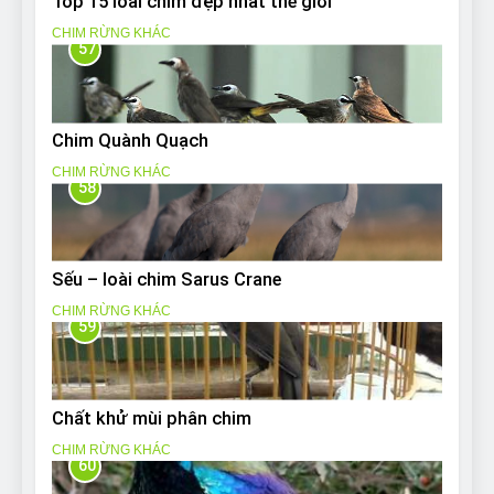
Top 15 loài chim đẹp nhất thế giới
CHIM RỪNG KHÁC
57
Chim Quành Quạch
CHIM RỪNG KHÁC
58
Sếu – loài chim Sarus Crane
CHIM RỪNG KHÁC
59
Chất khử mùi phân chim
CHIM RỪNG KHÁC
60