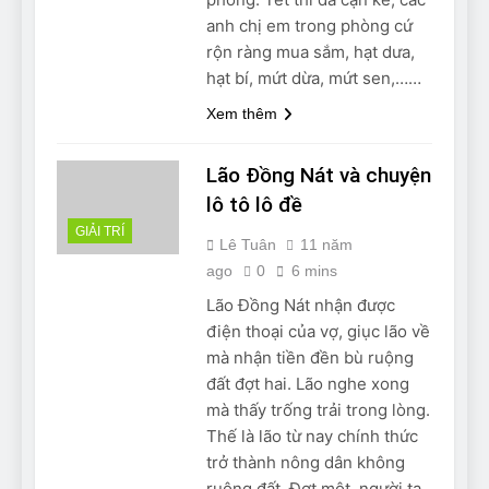
Can Bulldogs Play Fetch?
anh chị em trong phòng cứ
And How to Train Them!
rộn ràng mua sắm, hạt dưa,
7 Năm Ago
hạt bí, mứt dừa, mứt sen,……
How Often Do I Need to
Groom My Bulldog
Xem thêm
7 Năm Ago
Lão Đồng Nát và chuyện
lô tô lô đề
GIẢI TRÍ
Lê Tuân
11 năm
ago
0
6 mins
Lão Đồng Nát nhận được
điện thoại của vợ, giục lão về
mà nhận tiền đền bù ruộng
đất đợt hai. Lão nghe xong
mà thấy trống trải trong lòng.
Thế là lão từ nay chính thức
trở thành nông dân không
ruộng đất. Đợt một, người ta