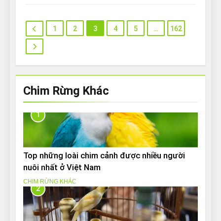
1
2
3
4
5
…
162
Chim Rừng Khác
1
Top những loài chim cảnh được nhiều người
nuôi nhất ở Việt Nam
CHIM RỪNG KHÁC
2