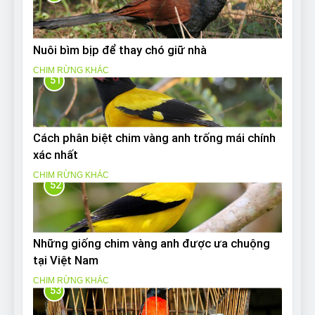
Nuôi bìm bịp để thay chó giữ nhà
CHIM RỪNG KHÁC
51
Cách phân biệt chim vàng anh trống mái chính
xác nhất
CHIM RỪNG KHÁC
52
Những giống chim vàng anh được ưa chuộng
tại Việt Nam
CHIM RỪNG KHÁC
53