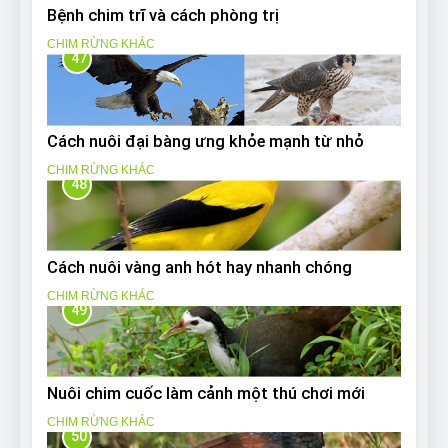
Bệnh chim trĩ và cách phòng trị
CHIM RỪNG KHÁC
47
Cách nuôi đại bàng ưng khỏe mạnh từ nhỏ
CHIM RỪNG KHÁC
48
Cách nuôi vàng anh hót hay nhanh chóng
CHIM RỪNG KHÁC
49
Nuôi chim cuốc làm cảnh một thú chơi mới
CHIM RỪNG KHÁC
50