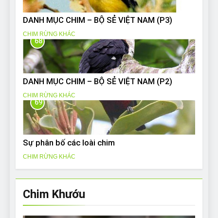
DANH MỤC CHIM – BỘ SẺ VIỆT NAM (P3)
CHIM RỪNG KHÁC
68
DANH MỤC CHIM – BỘ SẺ VIỆT NAM (P2)
CHIM RỪNG KHÁC
69
Sự phân bố các loài chim
CHIM RỪNG KHÁC
Chim Khướu