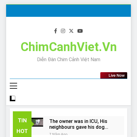
Skip
to
content
ChimCanhViet.Vn
Diễn Đàn Chim Cảnh Việt Nam
Live Now
TIN
The owner was in ICU, His
neighbours gave his dog
HOT
away!
7 Năm Ago