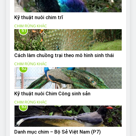
Kỹ thuật nuôi chim trĩ
CHIM RỪNG KHÁC
61
Cách làm chuồng trại theo mô hình sinh thái
CHIM RỪNG KHÁC
62
Kỹ thuật nuôi Chim Công sinh sản
CHIM RỪNG KHÁC
63
Danh mục chim – Bộ Sẻ Việt Nam (P7)