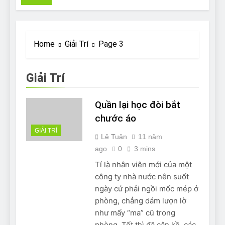
Pit Bull rescue story
7 Năm Ago
Why Do Bulldogs Snore?
And How to Minimize It!
Home
Giải Trí
Page 3
7 Năm Ago
Are Bulldogs Lazy? Not as
much as you think and here’s
Giải Trí
why!
7 Năm Ago
Do Bulldogs Fart? Yes! And
Quần lại học đòi bắt
How to Stop It!
chước áo
7 Năm Ago
GIẢI TRÍ
The Ultimate Guide to What
Lê Tuân
11 năm
Bulldogs Can (and can’t) Eat
ago
0
3 mins
7 Năm Ago
Tí là nhân viên mới của một
Bulldog Anal Gland Problem
and How to Treat It
công ty nhà nước nên suốt
7 Năm Ago
ngày cứ phải ngồi mốc mép ở
Can Bulldogs Run Long
phòng, chẳng dám lượn lờ
Distances?
như mấy “ma” cũ trong
7 Năm Ago
phòng. Tết thì đã cận kề, các