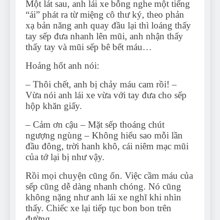
Một lát sau, anh lái xe bỗng nghe một tiếng
Can Bulldogs Play Fetch?
“ái” phát ra từ miệng cô thư ký, theo phản
And How to Train Them!
xạ bản năng anh quay đầu lại thì loáng thấy
7 Năm Ago
tay sếp đưa nhanh lên mũi, anh nhận thấy
How Often Do I Need to
thấy tay và mũi sếp bê bết máu…
Groom My Bulldog
7 Năm Ago
Hoảng hốt anh nói:
– Thôi chết, anh bị chảy máu cam rồi! –
Vừa nói anh lái xe vừa với tay đưa cho sếp
hộp khăn giấy.
– Cảm ơn cậu – Mặt sếp thoáng chút
ngượng ngùng – Không hiểu sao mỗi lần
đầu đông, trời hanh khô, cái niêm mạc mũi
của tớ lại bị như vậy.
Rồi mọi chuyện cũng ổn. Việc cầm máu của
sếp cũng dễ dàng nhanh chóng. Nó cũng
không nặng như anh lái xe nghĩ khi nhìn
thấy. Chiếc xe lại tiếp tục bon bon trên
đường.