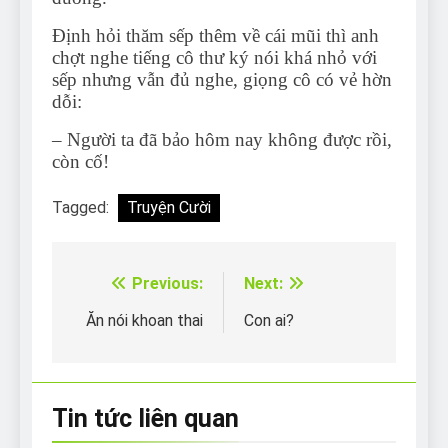
Định hỏi thăm sếp thêm về cái mũi thì anh
chợt nghe tiếng cô thư ký nói khá nhỏ với
sếp nhưng vẫn đủ nghe, giọng cô có vẻ hờn
dỗi:
– Người ta đã bảo hôm nay không được rồi,
còn cố!
Tagged:
Truyện Cười
Previous:
Next:
Điều
hướng
Ăn nói khoan thai
Con ai?
bài
viết
Tin tức liên quan