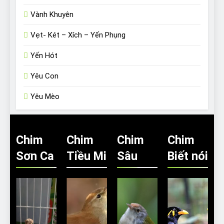
Vành Khuyên
Vẹt- Két – Xích – Yến Phụng
Yến Hót
Yêu Con
Yêu Mèo
Chim
Chim
Chim
Chim
Sơn Ca
Tiều Mi
Sâu
Biết nói