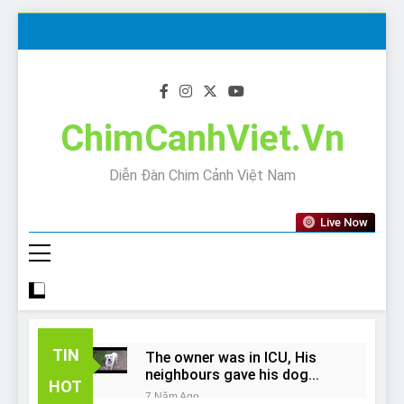
Skip
to
content
ChimCanhViet.Vn
Diễn Đàn Chim Cảnh Việt Nam
Live Now
TIN
The owner was in ICU, His
neighbours gave his dog
HOT
away!
7 Năm Ago