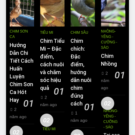
CHIM SƠN
NHỒNG-
TIỂU MI
CHIM SÂU
CA
YỂNG -
Chim Tiểu
Chim
CƯỠNG -
Hướng
SÁO
Mi – Đặc
chích:
Dẫn Chi
Chim
điểm,
Đặc
Tiết Cách
Nhồng
cách nuôi
điểm,
Huấn
và chăm
hướng
01
2
Luyện
sóc hiệu
dẫn nuôi
năm
Chim Sơn
quả
chim
ago
01
Ca Hót
đúng
2
Hay
01
02
cách
01
năm ago
2
NHỒNG-
1
năm ago
YỂNG -
02
năm ago
CƯỠNG
- SÁO
TIỂU MI
02