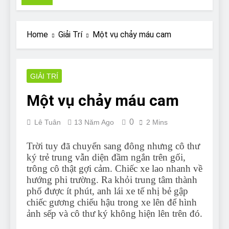
Pit Bull rescue story
7 Năm Ago
Why Do Bulldogs Snore?
Home
Giải Trí
Một vụ chảy máu cam
And How to Minimize It!
7 Năm Ago
Are Bulldogs Lazy? Not as
much as you think and here’s
GIẢI TRÍ
why!
7 Năm Ago
Một vụ chảy máu cam
Do Bulldogs Fart? Yes! And
How to Stop It!
0
Lê Tuân
13 Năm Ago
2 Mins
7 Năm Ago
The Ultimate Guide to What
Bulldogs Can (and can’t) Eat
Trời tuy đã chuyển sang đông nhưng cô thư
ký trẻ trung vẫn diện đầm ngắn trên gối,
7 Năm Ago
trông cô thật gợi cảm. Chiếc xe lao nhanh về
Bulldog Anal Gland Problem
and How to Treat It
hướng phi trường. Ra khỏi trung tâm thành
phố được ít phút, anh lái xe tế nhị bẻ gập
7 Năm Ago
chiếc gương chiếu hậu trong xe lên để hình
Can Bulldogs Run Long
Distances?
ảnh sếp và cô thư ký không hiện lên trên đó.
7 Năm Ago