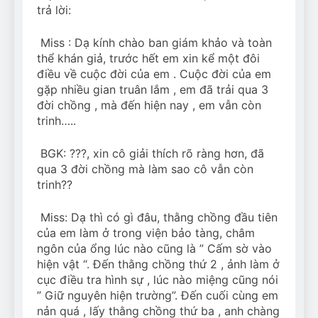
Can Bulldogs Play Fetch?
trả lời:
And How to Train Them!
7 Năm Ago
Miss : Dạ kính chào ban giám khảo và toàn
How Often Do I Need to
thể khán giả, trước hết em xin kể một đôi
Groom My Bulldog
điều về cuộc đời của em . Cuộc đời của em
7 Năm Ago
gặp nhiều gian truân lắm , em đã trải qua 3
đời chồng , mà đến hiện nay , em vẫn còn
trinh…..
BGK: ???, xin cô giải thích rõ ràng hơn, đã
qua 3 đời chồng mà làm sao cô vẫn còn
trinh??
Miss: Dạ thì có gì đâu, thằng chồng đầu tiên
của em làm ở trong viện bảo tàng, châm
ngôn của ổng lúc nào cũng là ” Cấm sờ vào
hiện vật “. Đến thằng chồng thứ 2 , ảnh làm ở
cục điều tra hình sự , lúc nào miệng cũng nói
” Giữ nguyên hiện trường”. Đến cuối cùng em
nản quá , lấy thằng chồng thứ ba , anh chàng