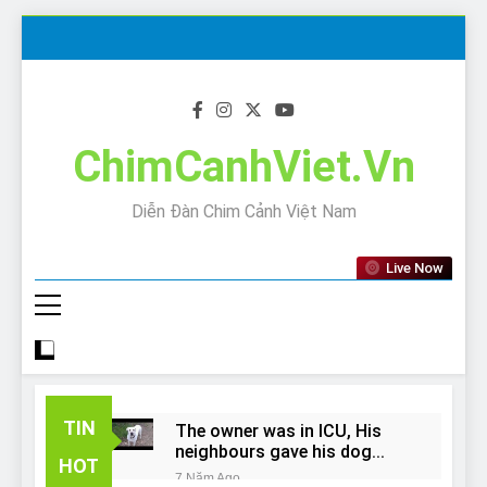
Skip
to
content
ChimCanhViet.Vn
Diễn Đàn Chim Cảnh Việt Nam
Live Now
TIN
The owner was in ICU, His
neighbours gave his dog
HOT
away!
7 Năm Ago