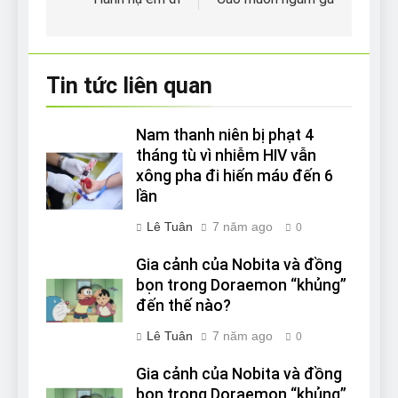
hướng
bài
viết
Tin tức liên quan
Nam thanh niên bị phạt 4
tháng tù vì nhiễm HIV vẫn
xông pha đi hiến máυ đến 6
lần
Lê Tuân
7 năm ago
0
Gia cảnh của Nobita và đồng
bọn trong Doraemon “khủng”
đến thế nào?
Lê Tuân
7 năm ago
0
Gia cảnh của Nobita và đồng
bọn trong Doraemon “khủng”