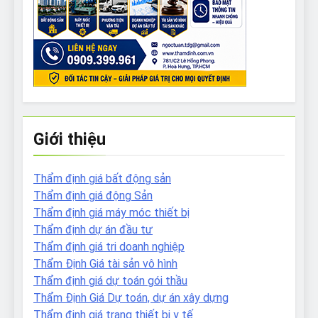
Giới thiệu
Thẩm định giá bất động sản
Thẩm định giá động Sản
Thẩm định giá máy móc thiết bị
Thẩm định dự án đầu tư
Thẩm định giá tri doanh nghiệp
Thẩm Định Giá tài sản vô hình
Thẩm định giá dự toán gói thầu
Thẩm Định Giá Dự toán, dự án xây dựng
Thẩm định giá trang thiết bị y tế