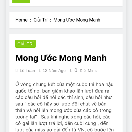
Pit Bull rescue story
7 Năm Ago
Why Do Bulldogs Snore?
Home
Giải Trí
Mong Ước Mong Manh
And How to Minimize It!
7 Năm Ago
Are Bulldogs Lazy? Not as
much as you think and here’s
GIẢI TRÍ
why!
7 Năm Ago
Mong Ước Mong Manh
Do Bulldogs Fart? Yes! And
How to Stop It!
0
Lê Tuân
12 Năm Ago
3 Mins
7 Năm Ago
The Ultimate Guide to What
Bulldogs Can (and can’t) Eat
Ở vòng chung kết của một cuộc thi hoa hậu
quốc tế nọ, ban giám khảo lần lượt đưa ra
7 Năm Ago
Bulldog Anal Gland Problem
các câu hỏi để hỏi các thí sinh, câu hỏi như
and How to Treat It
sau ” các cô hãy sơ lược đôi chút về bản
thân và nói lên mong ước của các cô trong
7 Năm Ago
Can Bulldogs Run Long
tương lai” . Sau khi nghe xong câu hỏi, các
Distances?
cô gái lần lượt trả lời, đến cuối cùng , đến
lượt của miss áo dài đến từ VN, cô bước lên
7 Năm Ago