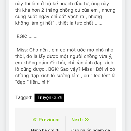
này thì làm ở bộ kế hoạch đầu tư, ông này
thì khá hơn 2 thằng chồng củ của em , nhưng
cũng suốt ngày chỉ có” Vạch ra , nhưng
không làm gì hết” , thiệt là tức chết ……
BGK: …….
Miss: Cho nên , em có một ước mơ nhỏ nhoi
thôi, đó là lấy được một người chồng vừa ý,
em không dám đòi hỏi, chỉ cần ảnh đạp xích
lô cũng được.. BGK: Sao vậy? Miss : Bởi vì có
chồng dạp xích lô sướng lắm , cứ ” leo lên” là
“đạp ” liền…hì hì
Tagged:
Truyện Cười
Previous:
Next:
Điều
Hành hạ em đi
Cáo muốn ngắm gà