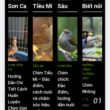
Sơn Ca
Tiều Mi
Sâu
Biết nói
CHIM SƠN
NHỒNG-
TIỂU MI
CHIM SÂU
CA
YỂNG -
Chim Tiểu
Chim
CƯỠNG -
Hướng
SÁO
Mi – Đặc
chích:
Dẫn Chi
Chim
điểm,
Đặc
Tiết Cách
Nhồng
cách nuôi
điểm,
Huấn
và chăm
hướng
01
2
Luyện
sóc hiệu
dẫn nuôi
năm
Chim Sơn