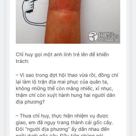
Can Bulldogs Play Fetch?
And How to Train Them!
7 Năm Ago
How Often Do I Need to
Groom My Bulldog
7 Năm Ago
Chỉ huy gọi một anh lính trẻ lên để khiển
trách:
– Vì sao trong đợt hội thao vừa rồi, đồng chí
lại làm lộ trận địa mai phục của quân ta,
không những thế còn mắng nhiếc, xỉ nhục,
thậm chí còn xuýt hành hung hai người dân
địa phương?
– Thưa chỉ huy, thực hiện nhiệm vụ được
giao, em đã ngụy trang thành cái gốc cây.
Đôi “người địa phương” ấy dẫn nhau đến
ngồi dưới gốc cây. Đầu tiên chúng nói