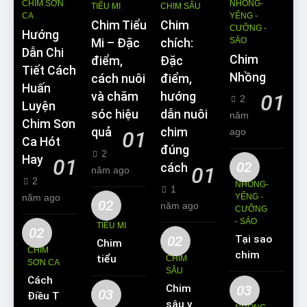
CHIM SƠN
NHỒNG-
TIỂU MI
CHIM SÂU
CA
YỂNG -
Chim Tiểu
Chim
CƯỠNG -
Hướng
SÁO
Mi – Đặc
chích:
Dẫn Chi
Chim
điểm,
Đặc
Tiết Cách
Nhồng
cách nuôi
điểm,
Huấn
và chăm
hướng
01
2
Luyện
sóc hiệu
dẫn nuôi
năm
Chim Sơn
quả
chim
ago
01
Ca Hót
đúng
2
Hay
01
02
cách
01
năm ago
2
NHỒNG-
1
năm ago
YỂNG -
02
năm ago
CƯỠNG
- SÁO
TIỂU MI
02
02
Tại sao
Chim
CHIM
chim
tiểu mi
CHIM
SƠN CA
Sáo lại
SÂU
ăn gì?
Cách
được
Chim
03
Kinh
03
Điều Trị
yêu
sâu và
nghiệm