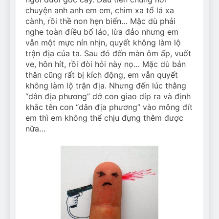
chuyện anh anh em em, chim xa tổ lá xa
cành, rồi thề non hẹn biển… Mặc dù phải
nghe toàn điều bố láo, lừa đảo nhưng em
vẫn một mực nín nhịn, quyết không làm lộ
trận địa của ta. Sau đó đến màn ôm ấp, vuốt
ve, hôn hít, rồi đòi hỏi này nọ… Mặc dù bản
thân cũng rất bị kích động, em vẫn quyết
không làm lộ trận địa. Nhưng đến lúc thằng
“dân địa phương” dở con giao díp ra và định
khắc tên con “dân địa phương” vào mông đít
em thì em không thể chịu đựng thêm được
nữa…