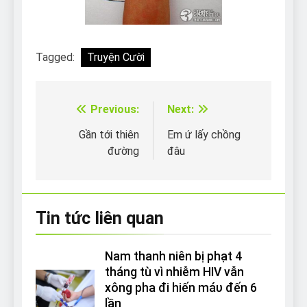
Tagged:
Truyện Cười
Previous:
Next:
Điều
hướng
Gần tới thiên
Em ứ lấy chồng
đường
đâu
bài
viết
Tin tức liên quan
Nam thanh niên bị phạt 4
tháng tù vì nhiễm HIV vẫn
xông pha đi hiến máυ đến 6
lần