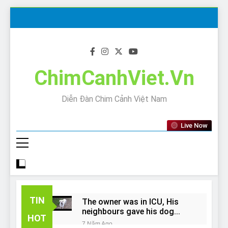
Skip
to
content
ChimCanhViet.Vn
Diễn Đàn Chim Cảnh Việt Nam
Live Now
TIN
The owner was in ICU, His
neighbours gave his dog
HOT
away!
7 Năm Ago