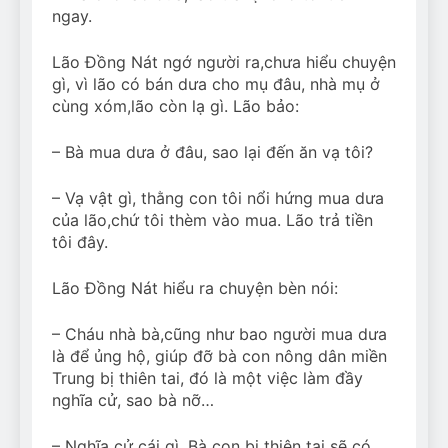
ngay.
Lão Đồng Nát ngớ người ra,chưa hiểu chuyện
gì, vì lão có bán dưa cho mụ đâu, nhà mụ ở
cùng xóm,lão còn lạ gì. Lão bảo:
– Bà mua dưa ở đâu, sao lại đến ăn vạ tôi?
– Vạ vật gì, thằng con tôi nổi hứng mua dưa
của lão,chứ tôi thèm vào mua. Lão trả tiền
tôi đây.
Lão Đồng Nát hiểu ra chuyện bèn nói:
– Cháu nhà bà,cũng như bao người mua dưa
là để ủng hộ, giúp đỡ bà con nông dân miền
Trung bị thiên tai, đó là một việc làm đầy
nghĩa cử, sao bà nỡ…
– Nghĩa cử cái gì. Bà con bị thiên tai sẽ có