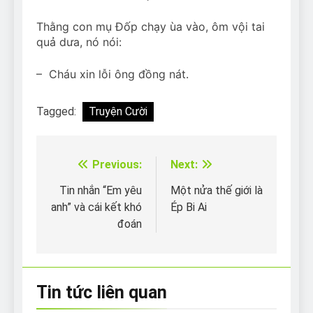
Thằng con mụ Đốp chạy ùa vào, ôm vội tai
quả dưa, nó nói:
– Cháu xin lỗi ông đồng nát.
Tagged:
Truyện Cười
Previous:
Next:
Điều
hướng
Tin nhắn “Em yêu
Một nửa thế giới là
anh” và cái kết khó
Ép Bi Ai
bài
đoán
viết
Tin tức liên quan