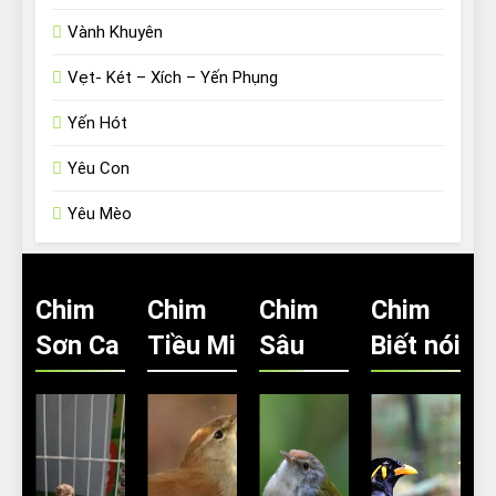
Vành Khuyên
Vẹt- Két – Xích – Yến Phụng
Yến Hót
Yêu Con
Yêu Mèo
Chim
Chim
Chim
Chim
Sơn Ca
Tiều Mi
Sâu
Biết nói