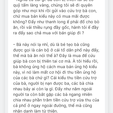
quỹ tấm làng vàng, chúng tôi sẽ đi quyên
góp như mọi khi rồi gửi vào cứu trợ bà con,
chứ mua bán kiểu này có mua mãi được
không? Đấy như thanh long ế phải đổ cho bò
ăn, rồi vải thiều rụng đầy gốc, hành tỏi ế đầy
ra đấy sao chả mua với bán giúp đi ?
– Bà này nói lạ nhỉ, dù là bé tẹo bà cũng
được gọi là cán bộ ở cái tổ dân phố này đấy,
thế mà bà ăn nói thế à? Đây là mua để cứu
giúp bà con bị thiên tai cơ mà. À tôi hiểu rồi,
bà không ủng hộ cách mua bán ủng hộ kiểu
này, vì nó làm mất cơ hội đi thu tiền ủng hộ
của các bà chứ gì? Cái kiểu thu tiền cứu trợ
của bà, người bị nạn được ba, các bà chia
nhau bảy ai còn lạ gì. Đấy như năm ngoái
người ta còn bắt gặp các bà ngang nhiên
chia nhau phần trăm tiền cứu trợ vừa thu của
cả phố ở ngay ngoài đường, thế mà cũng
nhân danh làm từ thiện.