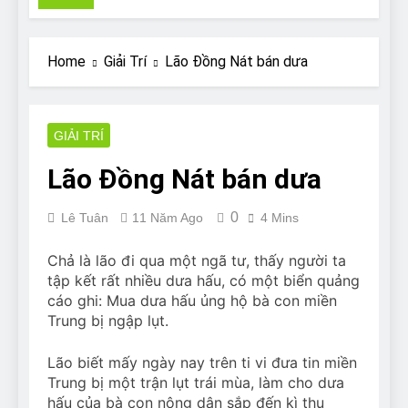
Pit Bull rescue story
7 Năm Ago
Why Do Bulldogs Snore?
Home
Giải Trí
Lão Đồng Nát bán dưa
And How to Minimize It!
7 Năm Ago
Are Bulldogs Lazy? Not as
much as you think and here’s
GIẢI TRÍ
why!
7 Năm Ago
Lão Đồng Nát bán dưa
Do Bulldogs Fart? Yes! And
How to Stop It!
0
Lê Tuân
11 Năm Ago
4 Mins
7 Năm Ago
The Ultimate Guide to What
Bulldogs Can (and can’t) Eat
Chả là lão đi qua một ngã tư, thấy người ta
tập kết rất nhiều dưa hấu, có một biển quảng
7 Năm Ago
Bulldog Anal Gland Problem
cáo ghi: Mua dưa hấu ủng hộ bà con miền
and How to Treat It
Trung bị ngập lụt.
7 Năm Ago
Can Bulldogs Run Long
Lão biết mấy ngày nay trên ti vi đưa tin miền
Distances?
Trung bị một trận lụt trái mùa, làm cho dưa
7 Năm Ago
hấu của bà con nông dân sắp đến kì thu