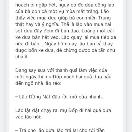
Can Bulldogs Play Fetch?
hoạch bị ngập hết, nguy cơ đe dọa công lao
And How to Train Them!
của bà con cả một vụ mùa mất trắng. Lão
7 Năm Ago
thấy việc mua dưa giúp bà con miền Trung
How Often Do I Need to
thật hay và ý nghĩa. Thế là lão vào mua hai
Groom My Bulldog
sọt dưa đầy đem đi bán dạo. Loáng một cái
7 Năm Ago
xe dưa bán hết veo. Lão quay lại mua tiếp xe
nữa đi bán… Ngày hôm nay lão bán cả thảy
được bốn xe dưa, dễ chừng được cả tấn chứ
chả ít.
Đang say sưa với thành quả làm việc của
một ngày,thì mụ Đốp xách hai quả dưa hấu
đến ngõ nhà lão réo:
– Lão Đồng Nát đâu rồi, mở cửa nhanh.
Lão lật đật chạy ra, mụ Đốp dí hai quả dưa
vào lão nói:
– Trả cho lão dưa, lão trả lại cho tôi tiền