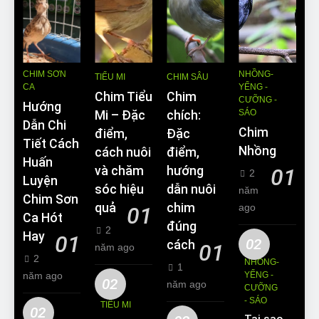
CHIM SƠN
NHỒNG-
TIỂU MI
CHIM SÂU
CA
YỂNG -
Chim Tiểu
Chim
CƯỠNG -
Hướng
SÁO
Mi – Đặc
chích:
Dẫn Chi
Chim
điểm,
Đặc
Tiết Cách
Nhồng
cách nuôi
điểm,
Huấn
và chăm
hướng
01
2
Luyện
sóc hiệu
dẫn nuôi
năm
Chim Sơn
quả
chim
ago
01
Ca Hót
đúng
2
Hay
01
02
cách
01
năm ago
2
NHỒNG-
1
năm ago
YỂNG -
02
năm ago
CƯỠNG
- SÁO
TIỂU MI
02