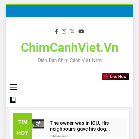
Skip
to
content
ChimCanhViet.Vn
Diễn Đàn Chim Cảnh Việt Nam
Live Now
TIN
The owner was in ICU, His
neighbours gave his dog
HOT
away!
7 Năm Ago