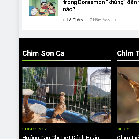
trong Doraemon “khủng” đến 
nào?
Lê Tuân
7 Năm Ago
0
Chim Sơn Ca
Chim T
CHIM SƠN CA
TIỂU MI
Hướng Dẫn Chi Tiết Cách Huấn
Chim Tiể