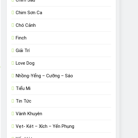
Chim Sâu
Chim Sơn Ca
Chó Cảnh
Finch
Giải Trí
Love Dog
Nhồng-Yểng – Cưỡng – Sáo
Tiểu Mi
Tin Tức
Vành Khuyên
Vẹt- Két – Xích – Yến Phụng