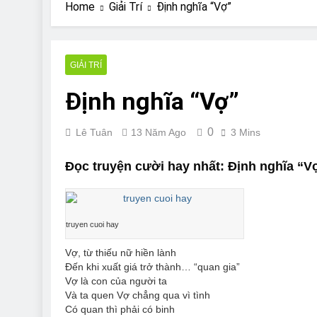
Are Bulldogs Lazy
Home
Giải Trí
Định nghĩa “Vợ”
7 Năm Ago
Do Bulldogs Fart?
7 Năm Ago
GIẢI TRÍ
Bulldog Anal Gla
Định nghĩa “Vợ”
7 Năm Ago
Can Bulldogs Pla
7 Năm Ago
0
Lê Tuân
13 Năm Ago
3 Mins
Đọc truyện cười hay nhất: Định nghĩa “V
truyen cuoi hay
Vợ, từ thiếu nữ hiền lành
Ðến khi xuất giá trở thành… “quan gia”
Vợ là con của người ta
Và ta quen Vợ chẳng qua vì tình
Có quan thì phải có binh