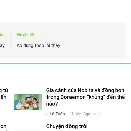
us:
Next:
hay
Áp dụng theo lời thầy
g tù
Gia cảnh của Nobita và đồng bọn
iến
trong Doraemon “khủng” đến thế
nào?
Lê Tuân
7 Năm Ago
0
bọn
Chuyện động trời