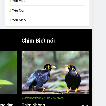
Yến Hót
Yêu Con
Yêu Mèo
Chim Biết nói
NHỒNG-YỂNG - CƯỠNG - SÁO
ớng dẫn
Chim Nhồng