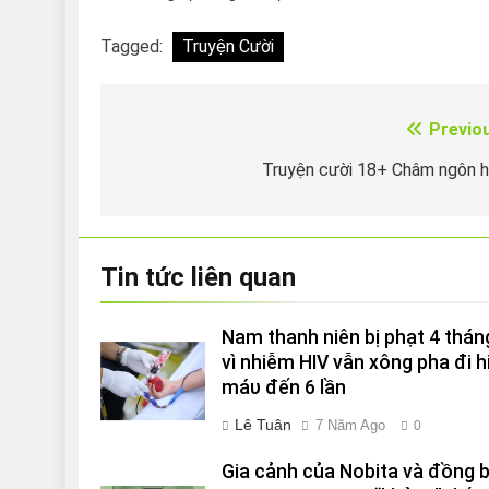
Tagged:
Truyện Cười
Previo
Điều
hướng
Truyện cười 18+ Châm ngôn 
bài
viết
Tin tức liên quan
Nam thanh niên bị phạt 4 thán
vì nhiễm HIV vẫn xông pha đi h
máυ đến 6 lần
Lê Tuân
7 Năm Ago
0
Gia cảnh của Nobita và đồng 