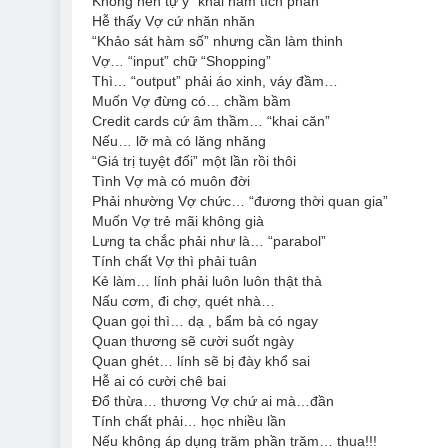
Không nên tự ý “khai hàm tích phân”
Hễ thấy Vợ cứ nhăn nhăn
“Khảo sát hàm số” nhưng cần làm thinh
Vợ… “input” chữ “Shopping”
Thì… “output” phải áo xinh, váy đầm…
Muốn Vợ đừng có… chầm bầm
Credit cards cứ âm thầm… “khai căn”
Nếu… lỡ mà có lăng nhăng
“Giá trị tuyệt đối” một lần rồi thôi
Tình Vợ mà có muôn đời
Phải nhường Vợ chức… “đương thời quan gia”
Muốn Vợ trẻ mãi không già
Lưng ta chắc phải như là… “parabol”
Tính chất Vợ thì phải tuân
Kẻ làm… lính phải luôn luôn thật thà
Nấu cơm, đi chợ, quét nhà…
Quan gọi thì… dạ , bẩm bà có ngay
Quan thương sẽ cười suốt ngày
Quan ghét… lính sẽ bị đày khổ sai
Hễ ai có cười chê bai
Ðổ thừa… thương Vợ chứ ai mà…đần
Tính chất phải… học nhiều lần
Nếu không áp dụng trăm phần trăm… thua!!!