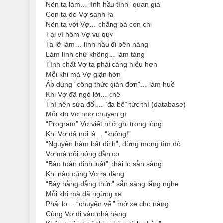
Nên ta làm… lính hầu tình “quan gia”
Con ta do Vợ sanh ra
Nên ta với Vợ… chẳng bà con chi
Tại vì hôm Vợ vu quy
Ta lỡ làm… lính hầu đi bên nàng
Làm lính chứ không… làm tàng
Tính chất Vợ ta phải càng hiểu hơn
Mỗi khi mà Vợ giận hờn
Áp dụng “công thức giản đơn”… làm huề
Khi Vợ đã ngỏ lời… chê
Thì nên sửa đổi… “đa bê” tức thì (database)
Mỗi khi Vợ nhờ chuyện gì
“Program” Vợ viết nhớ ghi trong lòng
Khi Vợ đã nói là… “không!”
“Nguyên hàm bất định”, đừng mong tìm dò
Vợ mà nổi nóng dằn co
“Bảo toàn định luật” phải lo sẵn sàng
Khi nào cùng Vợ ra đàng
“Bảy hằng đẳng thức” sẵn sàng lắng nghe
Mỗi khi mà đã ngừng xe
Phải lo… “chuyển vế ” mở xe cho nàng
Cùng Vợ đi vào nhà hàng