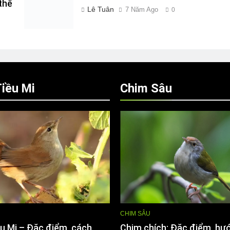
thế
Lê Tuân
7 Năm Ago
0
iều Mi
Chim Sâu
CHIM SÂU
u Mi – Đặc điểm, cách
Chim chích: Đặc điểm, hư