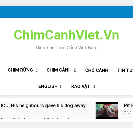
ChimCanhViet.Vn
Diễn Đàn Chim Cảnh Việt Nam
CHIM RỪNG
CHIM CẢNH
CHÓ CẢNH
TIN T
ENGLISH
RAO VẶT
 ICU, His neighbours gave his dog away!
Pit 
7 Nă
Snore? And How to Minimize It!