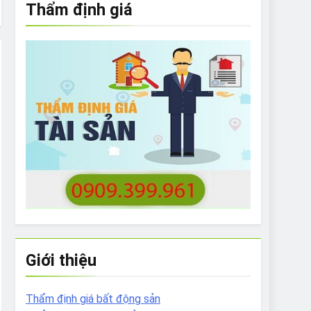
Thẩm định giá
e to What Bulldogs Can (and can’t) Eat
 Run Long Distances?
Do I Need to Groom My Bulldog
Giới thiệu
Thẩm định giá bất động sản