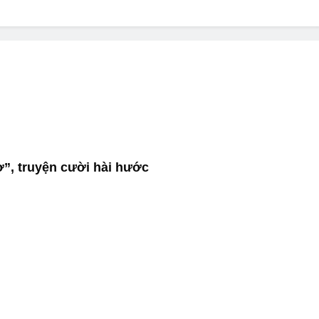
? Not as much as you think and here’s why!
 Yes! And How to Stop It!
The Ultimate Guid
7 Năm Ago
nd Problem and How to Treat It
Can Bulldogs
7 Năm Ago
y Fetch? And How to Train Them!
How Often 
7 Năm Ago
ợ”, truyện cười hài hước