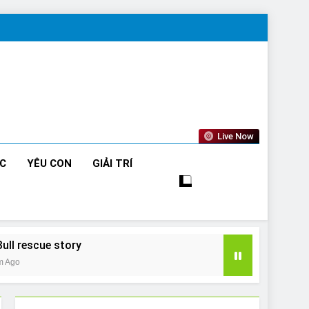
Live Now
ỨC
YÊU CON
GIẢI TRÍ
Bull rescue story
m Ago