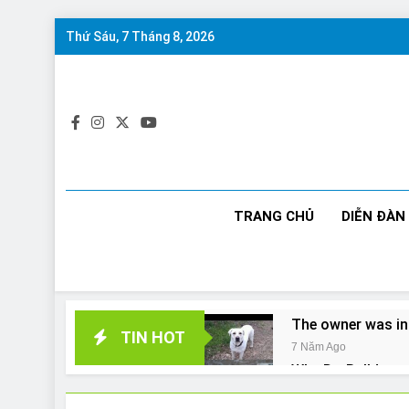
Skip
Thứ Sáu, 7 Tháng 8, 2026
to
content
TRANG CHỦ
DIỄN ĐÀN
The owner was in
TIN HOT
7 Năm Ago
Why Do Bulldogs 
7 Năm Ago