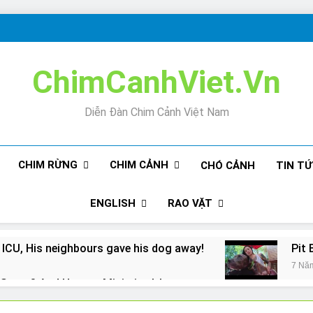
ChimCanhViet.Vn
Diễn Đàn Chim Cảnh Việt Nam
CHIM RỪNG
CHIM CẢNH
CHÓ CẢNH
TIN T
ENGLISH
RAO VẶT
 ICU, His neighbours gave his dog away!
Pit 
7 Nă
Snore? And How to Minimize It!