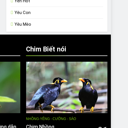
Yến Hót
Yêu Con
Yêu Mèo
Chim Biết nói
NHỒNG-YỂNG - CƯỠNG - SÁO
ớng dẫn
Chim Nhồng