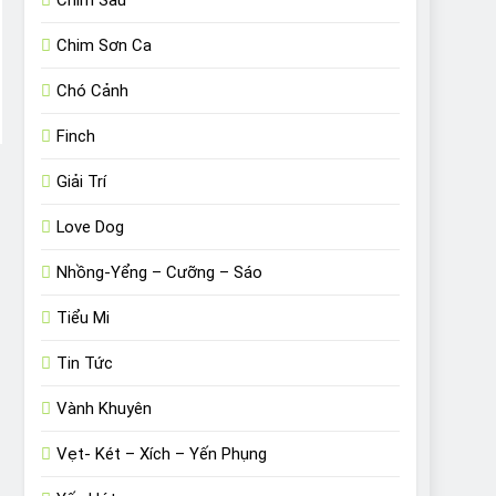
Chim Sâu
Chim Sơn Ca
Chó Cảnh
Finch
Giải Trí
Love Dog
Nhồng-Yểng – Cưỡng – Sáo
Tiểu Mi
Tin Tức
Vành Khuyên
Vẹt- Két – Xích – Yến Phụng