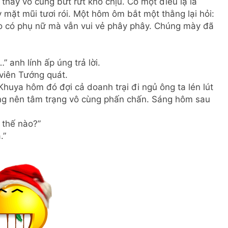
thấy vô cùng bứt rứt khó chịu. Có một điều lạ là
y mặt mũi tươi rói. Một hôm ôm bắt một thằng lại hỏi:
ko có phụ nữ mà vẫn vui vẻ phây phây. Chúng mày đã
anh lính ấp úng trả lời.
viên Tướng quát.
 Khuya hôm đó đợi cả doanh trại đi ngủ ông ta lén lút
ớng nên tâm trạng vô cùng phấn chấn. Sáng hôm sau
 thế nào?”
.”