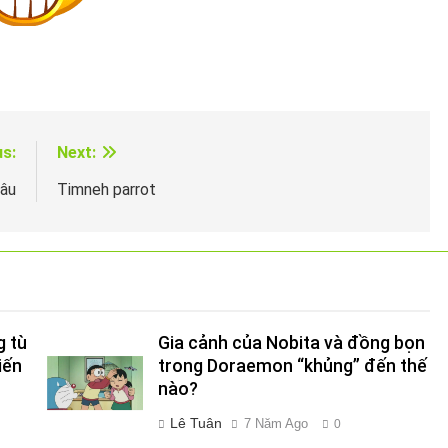
us:
Next:
đâu
Timneh parrot
g tù
Gia cảnh của Nobita và đồng bọn
iến
trong Doraemon “khủng” đến thế
nào?
Lê Tuân
7 Năm Ago
0