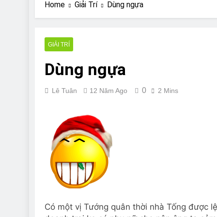
Are Bulldogs Lazy
Home
Giải Trí
Dùng ngựa
7 Năm Ago
Do Bulldogs Fart?
7 Năm Ago
GIẢI TRÍ
Bulldog Anal Gla
Dùng ngựa
7 Năm Ago
Can Bulldogs Pla
7 Năm Ago
0
Lê Tuân
12 Năm Ago
2 Mins
Có một vị Tướng quân thời nhà Tống được lện