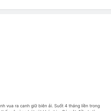
? Not as much as you think and here’s why!
 Yes! And How to Stop It!
The Ultimate Guid
7 Năm Ago
nd Problem and How to Treat It
Can Bulldogs
7 Năm Ago
y Fetch? And How to Train Them!
How Often 
7 Năm Ago
h vua ra canh giữ biên ải. Suốt 4 tháng liền trong