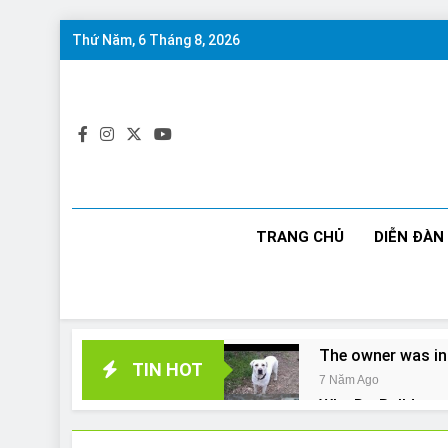
Skip
Thứ Năm, 6 Tháng 8, 2026
to
content
TRANG CHỦ
DIỄN ĐÀN
The owner was in
TIN HOT
7 Năm Ago
Why Do Bulldogs 
7 Năm Ago