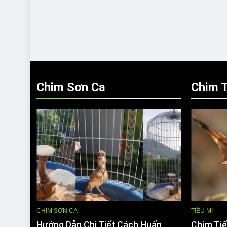
Chim Sơn Ca
Chim T
CHIM SƠN CA
TIỂU MI
Hướng Dẫn Chi Tiết Cách Huấn
Chim Tiể