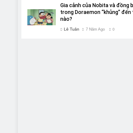
Gia cảnh của Nobita và đồng 
trong Doraemon “khủng” đến 
nào?
Lê Tuân
7 Năm Ago
0