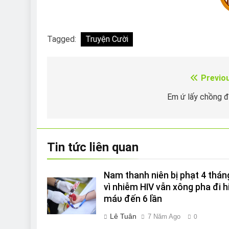
Tagged:
Truyện Cười
Previo
Điều
hướng
Em ứ lấy chồng 
bài
viết
Tin tức liên quan
Nam thanh niên bị phạt 4 thán
vì nhiễm HIV vẫn xông pha đi h
máυ đến 6 lần
Lê Tuân
7 Năm Ago
0