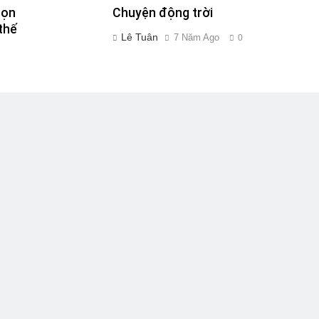
bọn
Chuyện động trời
thế
Lê Tuân
7 Năm Ago
0