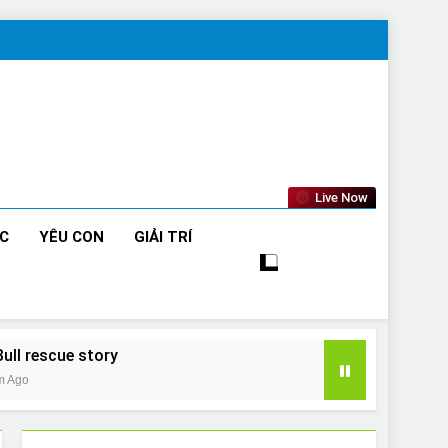
Live Now
ỨC
YÊU CON
GIẢI TRÍ
Bull rescue story
m Ago