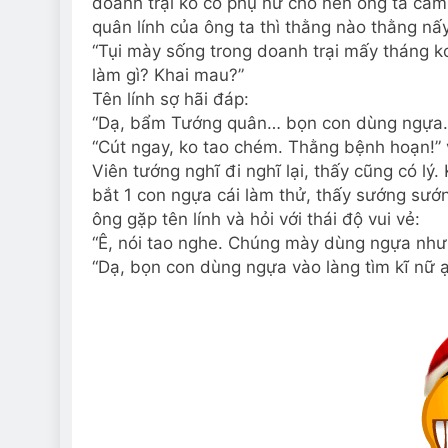
doanh trại ko có phụ nữ cho nên ông ta cảm 
quân lính của ông ta thì thằng nào thằng nấ
“Tụi mày sống trong doanh trại mấy tháng 
làm gì? Khai mau?”
Tên lính sợ hãi đáp:
“Dạ, bẩm Tướng quân… bọn con dùng ngựa…” 
“Cút ngay, ko tao chém. Thằng bệnh hoạn!” 
Viên tướng nghĩ đi nghĩ lại, thấy cũng có lý.
bắt 1 con ngựa cái làm thử, thấy sướng sư
ông gặp tên lính và hỏi với thái độ vui vẻ:
“Ê, nói tao nghe. Chúng mày dùng ngựa như
“Dạ, bọn con dùng ngựa vào làng tìm kĩ nữ ạ