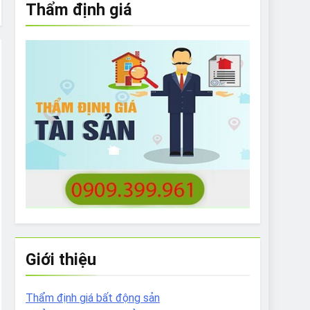
Thẩm định giá
e to What Bulldogs Can (and can’t) Eat
 Run Long Distances?
Do I Need to Groom My Bulldog
Giới thiệu
Thẩm định giá bất động sản