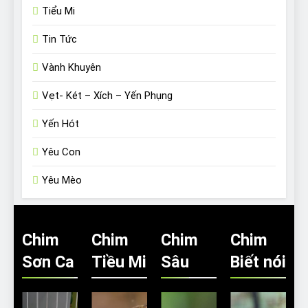
Tiểu Mi
Tin Tức
Vành Khuyên
Vẹt- Két – Xích – Yến Phụng
Yến Hót
Yêu Con
Yêu Mèo
Chim
Chim
Chim
Chim
Sơn Ca
Tiều Mi
Sâu
Biết nói