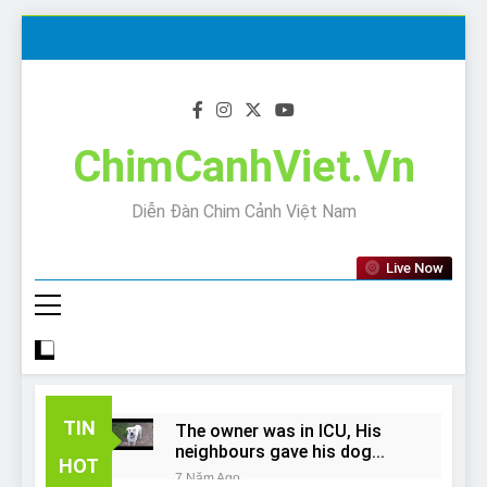
Skip
to
content
ChimCanhViet.Vn
Diễn Đàn Chim Cảnh Việt Nam
Live Now
TIN
The owner was in ICU, His
neighbours gave his dog
HOT
away!
7 Năm Ago