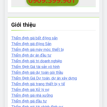
Giới thiệu
Thẩm định giá bất động sản
Thẩm định giá động Sản
Thẩm định giá máy móc thiết bị
Thẩm định dự án đầu tư
Thẩm định giá tri doanh nghiệp
Thẩm Định Giá tài sản vô hình
Thẩm định giá dự toán gói thầu
Thẩm Định Giá Dự toán, dự án xây dựng
Thẩm định giá trang thiết bị y tế
Thẩm định giá Xử lý nợ
Thẩm định giá nhà xưởng
Thẩm định giá đầu tư
Thẩm định giá tài chính định cư