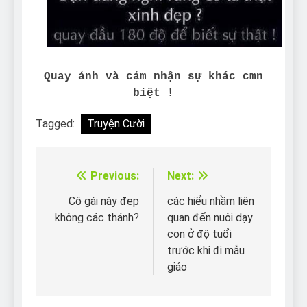
Quay ảnh và cảm nhận sự khác cmn
biệt !
Tagged:
Truyện Cười
Previous:
Next:
Điều
hướng
Cô gái này đẹp
các hiểu nhầm liên
không các thánh?
quan đến nuôi dạy
bài
con ở độ tuổi
viết
trước khi đi mẫu
giáo