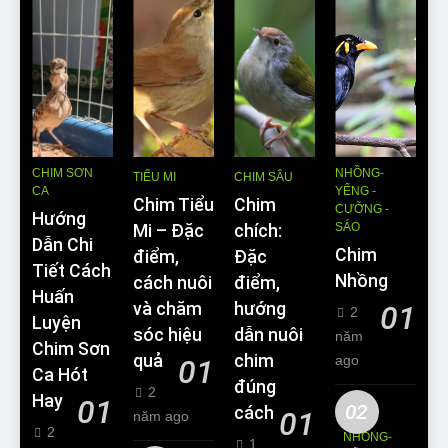
CHIM SƠN
NHỒNG-
TIỂU MI
CHIM SÂU
CA
YỂNG -
Chim Tiểu
Chim
CƯỠNG -
Hướng
SÁO
Mi – Đặc
chích:
Dẫn Chi
Chim
điểm,
Đặc
Tiết Cách
Nhồng
cách nuôi
điểm,
Huấn
và chăm
hướng
01
2
Luyện
sóc hiệu
dẫn nuôi
năm
Chim Sơn
quả
chim
ago
01
Ca Hót
đúng
2
Hay
01
02
cách
01
năm ago
2
NHỒNG-
1