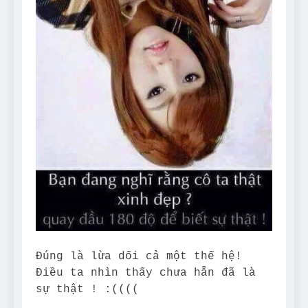
Can Bulldogs Play Fetch?
And How to Train Them!
7 Năm Ago
How Often Do I Need to
Groom My Bulldog
7 Năm Ago
Đúng là lừa dối cả một thế hệ!
Điều ta nhìn thấy chưa hẵn đã là
sự thật ! :((((