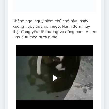
Can Bulldogs Play Fetch?
And How to Train Them!
7 Năm Ago
How Often Do I Need to
Không ngại nguy hiểm chú chó này nhảy
Groom My Bulldog
xuống nước cứu con mèo. Hành động này
7 Năm Ago
thật đáng yêu dễ thương và dũng cảm. Video
Chó cứu mèo dưới nước