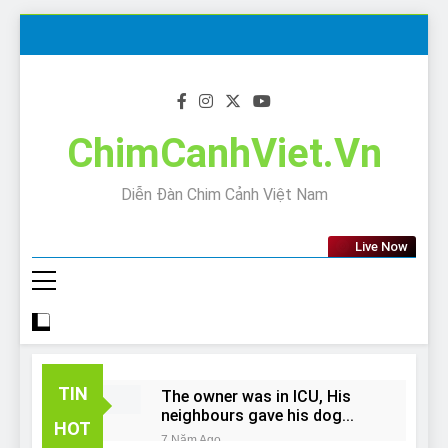
Skip
to
content
ChimCanhViet.Vn
Diễn Đàn Chim Cảnh Việt Nam
Live Now
TIN
The owner was in ICU, His
neighbours gave his dog
HOT
away!
7 Năm Ago