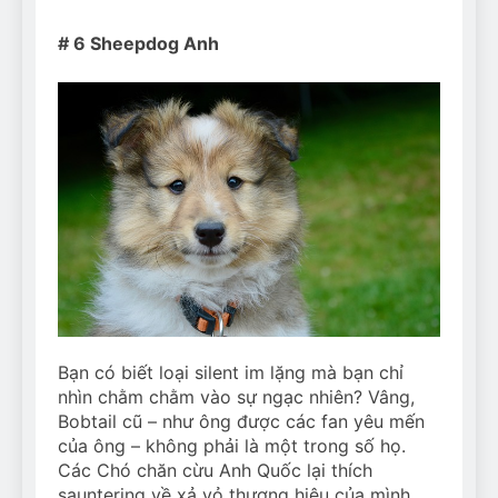
# 6 Sheepdog Anh
Bạn có biết loại silent im lặng mà bạn chỉ
nhìn chằm chằm vào sự ngạc nhiên? Vâng,
Bobtail cũ – như ông được các fan yêu mến
của ông – không phải là một trong số họ.
Các Chó chăn cừu Anh Quốc lại thích
sauntering về xả vỏ thương hiệu của mình,