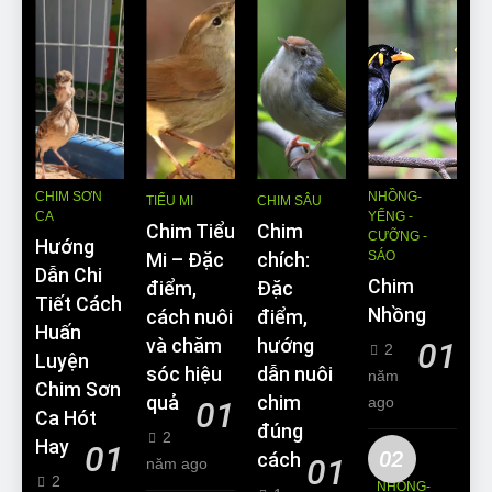
CHIM SƠN
NHỒNG-
TIỂU MI
CHIM SÂU
CA
YỂNG -
Chim Tiểu
Chim
CƯỠNG -
Hướng
SÁO
Mi – Đặc
chích:
Dẫn Chi
Chim
điểm,
Đặc
Tiết Cách
Nhồng
cách nuôi
điểm,
Huấn
và chăm
hướng
01
2
Luyện
sóc hiệu
dẫn nuôi
năm
Chim Sơn
quả
chim
ago
01
Ca Hót
đúng
2
Hay
01
02
cách
01
năm ago
2
NHỒNG-