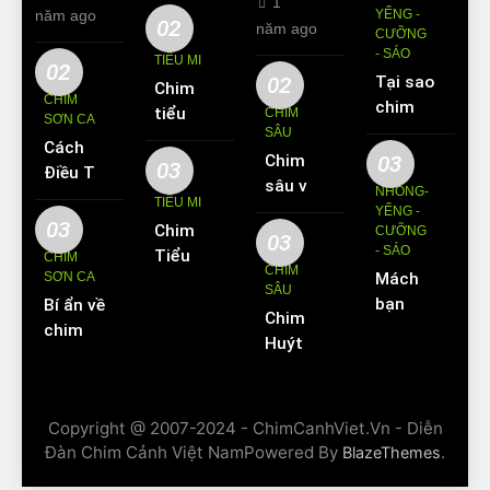
1
năm ago
YỂNG -
02
năm ago
CƯỠNG
- SÁO
TIỂU MI
02
02
Tại sao
Chim
CHIM
chim
tiểu mi
CHIM
SƠN CA
Sáo lại
SÂU
ăn gì?
Cách
được
Chim
03
Kinh
03
Điều Trị
yêu
sâu và
nghiệm
NHỒNG-
Hiệu
TIỂU MI
thích
những
YỂNG -
nuôi
Quả
03
Chim
nuôi
CƯỠNG
thông
chim
03
Các
- SÁO
Tiểu Mi
làm thú
CHIM
tin cơ
tiểu mi
CHIM
Bệnh
SƠN CA
Mách
ăn gì?
cưng?
bản về
cần
SÂU
Thường
bạn
Bí ẩn về
Hót
loài
biết
Chim
Gặp Ở
cách
chim
hay
chim
Huýt
Chim
dạy
Sơn Ca
không?
này
Cô:
Sơn Ca
Chim
– Sự
Nuôi
Nguồn
Sáo
sống
thế
gốc,
Copyright @ 2007-2024 - ChimCanhViet.Vn - Diễn
đen nói
và môi
nào?
đặc
Đàn Chim Cảnh Việt NamPowered By
.
BlazeThemes
tiếng
trường
Giá bao
điểm
người
sống
nhiêu