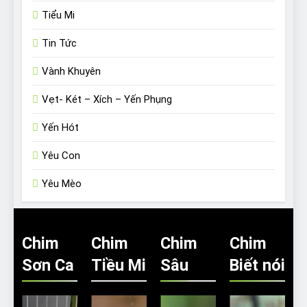
Tiểu Mi
Tin Tức
Vành Khuyên
Vẹt- Két – Xích – Yến Phụng
Yến Hót
Yêu Con
Yêu Mèo
Chim
Chim
Chim
Chim
Sơn Ca
Tiều Mi
Sâu
Biết nói