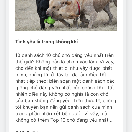
Can Bulldogs Play Fetch?
And How to Train Them!
7 Năm Ago
How Often Do I Need to
Groom My Bulldog
7 Năm Ago
Tình yêu là trong không khí
10 danh sách 10 chú chó đáng yêu nhất trên
thế giới? Không hẳn là chính xác lắm. Vì vậy,
cho đến khi một thiết bị như vậy được phát
minh, chúng tôi ở đây tại đã làm điều tốt
nhất tiếp theo: biên soạn một danh sách các
giống chó đáng yêu nhất của chúng tôi . Tất
nhiên điều này không có nghĩa là con chó
của bạn không đáng yêu. Trên thực tế, chúng
tôi khuyên bạn nên gửi danh sách của mình
trong phần nhận xét bên dưới. Vì vậy, mà
không có thêm Top 10 chó đáng yêu nhất …