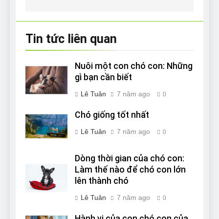
Tin tức liên quan
Nuôi một con chó con: Những
gì bạn cần biết
Lê Tuân
7 năm ago
0
Chó giống tốt nhất
Lê Tuân
7 năm ago
0
Dòng thời gian của chó con:
Làm thế nào để chó con lớn
lên thành chó
Lê Tuân
7 năm ago
0
Hành vi của con chó con của