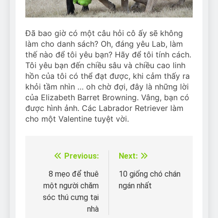
Đã bao giờ có một câu hỏi cô ấy sẽ không
làm cho danh sách? Oh, đáng yêu Lab, làm
thế nào để tôi yêu bạn? Hãy để tôi tính cách.
Tôi yêu bạn đến chiều sâu và chiều cao linh
hồn của tôi có thể đạt được, khi cảm thấy ra
khỏi tầm nhìn … oh chờ đợi, đây là những lời
của Elizabeth Barret Browning. Vâng, bạn có
được hình ảnh. Các Labrador Retriever làm
cho một Valentine tuyệt vời.
Previous:
Next:
Điều
hướng
8 mẹo để thuê
10 giống chó chán
một người chăm
ngán nhất
bài
sóc thú cưng tại
viết
nhà