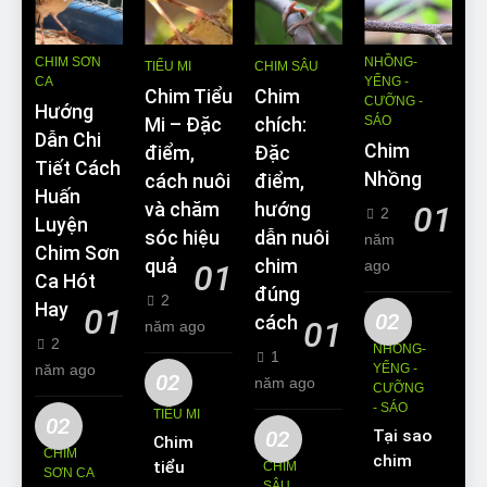
CHIM SƠN
NHỒNG-
TIỂU MI
CHIM SÂU
CA
YỂNG -
Chim Tiểu
Chim
CƯỠNG -
Hướng
SÁO
Mi – Đặc
chích:
Dẫn Chi
Chim
điểm,
Đặc
Tiết Cách
Nhồng
cách nuôi
điểm,
Huấn
và chăm
hướng
01
2
Luyện
sóc hiệu
dẫn nuôi
năm
Chim Sơn
quả
chim
ago
01
Ca Hót
đúng
2
Hay
01
02
cách
01
năm ago
2
NHỒNG-
1
năm ago
YỂNG -
02
năm ago
CƯỠNG
- SÁO
TIỂU MI
02
02
Tại sao
Chim
CHIM
chim
tiểu mi
CHIM
SƠN CA
Sáo lại
SÂU