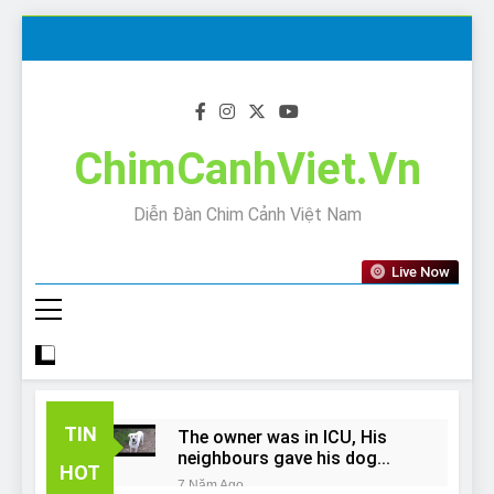
Skip
to
content
ChimCanhViet.Vn
Diễn Đàn Chim Cảnh Việt Nam
Live Now
TIN
The owner was in ICU, His
neighbours gave his dog
HOT
away!
7 Năm Ago