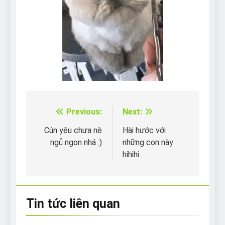
Previous:
Next:
Điều
hướng
Cún yêu chưa nè
Hài hước với
ngủ ngon nhá :)
những con này
bài
hihihi
viết
Tin tức liên quan