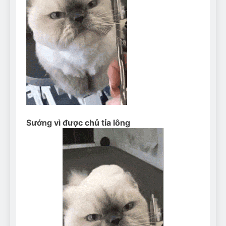
Can Bulldogs Play Fetch?
And How to Train Them!
7 Năm Ago
How Often Do I Need to
Groom My Bulldog
7 Năm Ago
Sướng vì được chủ tỉa lông