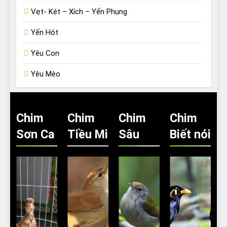
Vẹt- Két – Xích – Yến Phụng
Yến Hót
Yêu Con
Yêu Mèo
Chim
Chim
Chim
Chim
Sơn Ca
Tiều Mi
Sâu
Biết nói