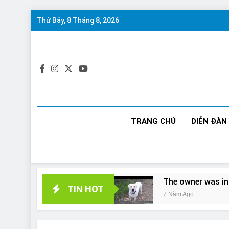
Skip
Thứ Bảy, 8 Tháng 8, 2026
to
content
TRANG CHỦ
DIỄN ĐÀN
The owner was in
TIN HOT
7 Năm Ago
Why Do Bulldogs 
7 Năm Ago