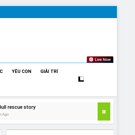
Live Now
ỨC
YÊU CON
GIẢI TRÍ
Bull rescue story
m Ago