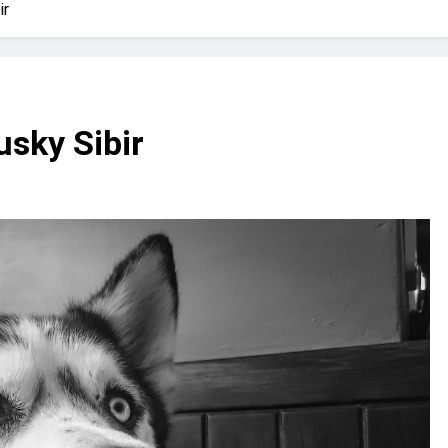
? Not as much as you think and here’s why!
ir
 Yes! And How to Stop It!
The Ultimate Guid
7 Năm Ago
nd Problem and How to Treat It
Can Bulldogs
sky Sibir
7 Năm Ago
y Fetch? And How to Train Them!
How Often 
7 Năm Ago