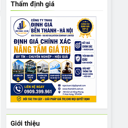
Thẩm định giá
e to What Bulldogs Can (and can’t) Eat
 Run Long Distances?
Do I Need to Groom My Bulldog
Giới thiệu