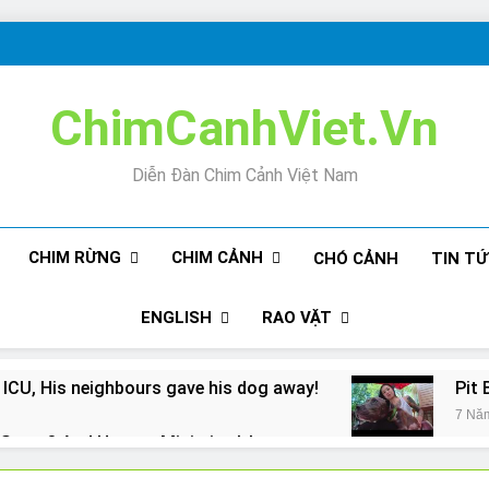
ChimCanhViet.Vn
Diễn Đàn Chim Cảnh Việt Nam
CHIM RỪNG
CHIM CẢNH
CHÓ CẢNH
TIN T
ENGLISH
RAO VẶT
 ICU, His neighbours gave his dog away!
Pit 
7 Nă
Snore? And How to Minimize It!