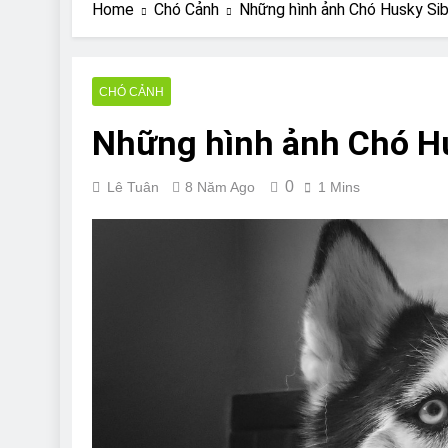
Are Bulldogs Lazy
Home
Chó Cảnh
Những hình ảnh Chó Husky Sib
7 Năm Ago
Do Bulldogs Fart?
7 Năm Ago
CHÓ CẢNH
Bulldog Anal Gla
Những hình ảnh Chó Hu
7 Năm Ago
Can Bulldogs Pla
7 Năm Ago
0
Lê Tuân
8 Năm Ago
1 Mins