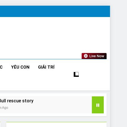
Live Now
ỨC
YÊU CON
GIẢI TRÍ
Bull rescue story
m Ago