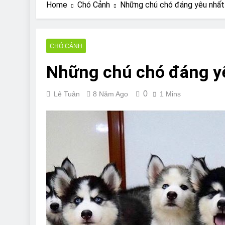
Are Bulldogs Lazy
Home
Chó Cảnh
Những chú chó đáng yêu nhất 
7 Năm Ago
Do Bulldogs Fart?
7 Năm Ago
CHÓ CẢNH
Bulldog Anal Gla
Những chú chó đáng yê
7 Năm Ago
Can Bulldogs Pla
7 Năm Ago
0
Lê Tuân
8 Năm Ago
1 Mins