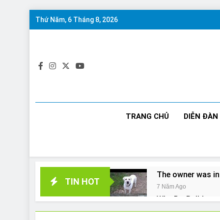
Skip
Thứ Năm, 6 Tháng 8, 2026
to
content
TRANG CHỦ
DIỄN ĐÀN
The owner was in
TIN HOT
7 Năm Ago
Why Do Bulldogs 
7 Năm Ago