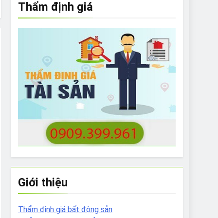
Thẩm định giá
e to What Bulldogs Can (and can’t) Eat
 Run Long Distances?
Do I Need to Groom My Bulldog
Giới thiệu
Thẩm định giá bất động sản