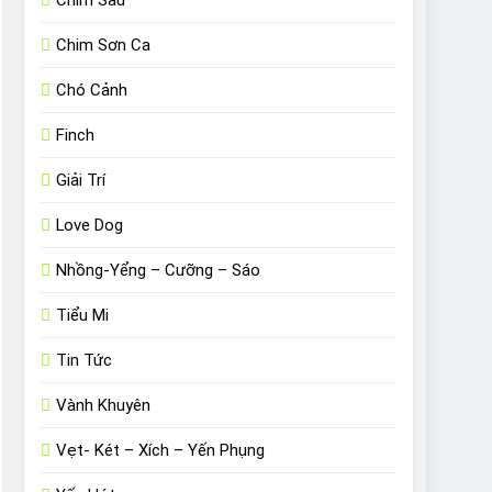
Chim Sâu
Chim Sơn Ca
Chó Cảnh
Finch
Giải Trí
Love Dog
Nhồng-Yểng – Cưỡng – Sáo
Tiểu Mi
Tin Tức
Vành Khuyên
Vẹt- Két – Xích – Yến Phụng