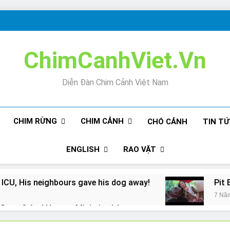
ChimCanhViet.Vn
Diễn Đàn Chim Cảnh Việt Nam
CHIM RỪNG
CHIM CẢNH
CHÓ CẢNH
TIN T
ENGLISH
RAO VẶT
 ICU, His neighbours gave his dog away!
Pit 
7 Nă
Snore? And How to Minimize It!