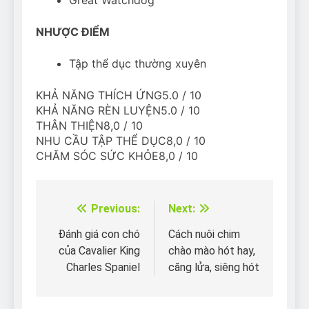
NHƯỢC ĐIỂM
Tập thể dục thường xuyên
KHẢ NĂNG THÍCH ỨNG5.0 / 10
KHẢ NĂNG RÈN LUYỆN5.0 / 10
THÂN THIỆN8,0 / 10
NHU CẦU TẬP THỂ DỤC8,0 / 10
CHĂM SÓC SỨC KHỎE8,0 / 10
Previous:
Next:
Điều
hướng
Đánh giá con chó
Cách nuôi chim
của Cavalier King
chào mào hót hay,
bài
Charles Spaniel
căng lửa, siêng hót
viết