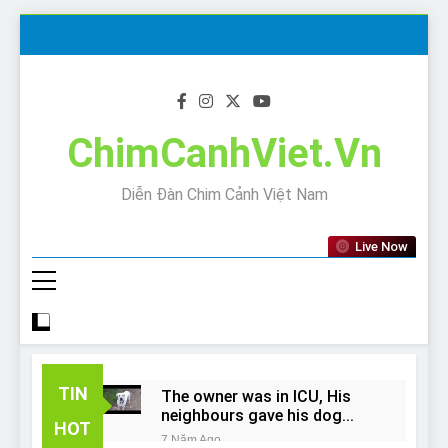
Skip
to
content
ChimCanhViet.Vn
Diễn Đàn Chim Cảnh Việt Nam
Live Now
TIN
The owner was in ICU, His
neighbours gave his dog
HOT
away!
7 Năm Ago