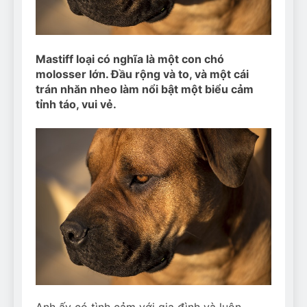
Can Bulldogs Play Fetch?
And How to Train Them!
7 Năm Ago
How Often Do I Need to
Mastiff loại có nghĩa là một con chó
Groom My Bulldog
molosser lớn. Đầu rộng và to, và một cái
7 Năm Ago
trán nhăn nheo làm nổi bật một biểu cảm
tỉnh táo, vui vẻ.
Anh ấy có tình cảm với gia đình và luôn