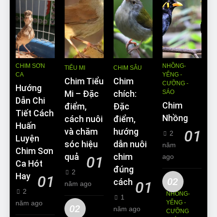
CHIM SƠN
NHỒNG-
TIỂU MI
CHIM SÂU
CA
YỂNG -
Chim Tiểu
Chim
CƯỠNG -
Hướng
SÁO
Mi – Đặc
chích:
Dẫn Chi
Chim
điểm,
Đặc
Tiết Cách
Nhồng
cách nuôi
điểm,
Huấn
và chăm
hướng
01
2
Luyện
sóc hiệu
dẫn nuôi
năm
Chim Sơn
quả
chim
ago
01
Ca Hót
đúng
2
Hay
01
02
cách
01
năm ago
2
NHỒNG-
1
năm ago
YỂNG -
02
năm ago
CƯỠNG