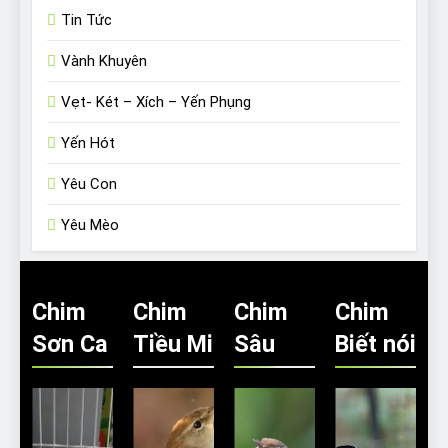
Tin Tức
Vành Khuyên
Vẹt- Két – Xích – Yến Phụng
Yến Hót
Yêu Con
Yêu Mèo
Chim
Chim
Chim
Chim
Sơn Ca
Tiều Mi
Sâu
Biết nói