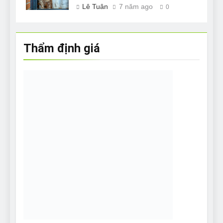
Lê Tuân
7 năm ago
0
Thẩm định giá