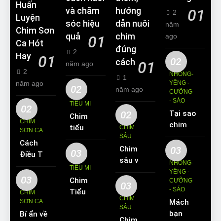
Huấn
và chăm
hướng
01
2
Luyện
sóc hiệu
dẫn nuôi
năm
Chim Sơn
quả
chim
ago
01
Ca Hót
đúng
2
Hay
01
02
cách
01
năm ago
2
NHỒNG-
1
năm ago
YỂNG -
02
năm ago
CƯỠNG
- SÁO
TIỂU MI
02
02
Tại sao
Chim
CHIM
chim
tiểu mi
CHIM
SƠN CA
Sáo lại
SÂU
ăn gì?
Cách
được
Chim
03
Kinh
03
Điều Trị
yêu
sâu và
nghiệm
NHỒNG-
Hiệu
TIỂU MI
thích
những
YỂNG -
nuôi
Quả
03
Chim
nuôi
CƯỠNG
thông
chim
03
Các
- SÁO
Tiểu Mi
làm thú
CHIM
tin cơ
tiểu mi
CHIM
Bệnh
SƠN CA
Mách
ăn gì?
cưng?
bản về
cần
SÂU
Thường
bạn
Bí ẩn về
Hót
loài
biết
Chim