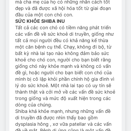
mà cha mẹ của họ có những nhân cách tốt
đẹp và đã được xã hội hóa tốt từ giai đoạn
đầu của một con chó con.
SỨC KHỎE SHIBA INU
Tất cả các con chó có tiềm năng phát triển
các vấn đề về sức khoẻ di truyền, giống như
tất cả mọi người đều có khả năng kế thừa
một căn bệnh cụ thể. Chạy, không đi bộ, từ
bất kỳ nhà lai tạo nào không đảm bảo sức
khoẻ cho chó con, người cho bạn biết rằng
giống chó này khỏe mạnh và không có vấn
đề gì, hoặc người cho bạn biết con chó của
mình bị cô lập khỏi phần chính hộ gia đình vì
lý do sức khoẻ. Một nhà lai tạo có uy tín sẽ
thành thật và cởi mở về các vấn đề sức khoẻ
trong giống và mức độ xuất hiện trong các
dòng của chúng.
Shiba khá khỏe mạnh, nhưng những vấn đề
di truyền đã được nhìn thấy bao gồm
dysplasia hông , xơ vữa patellar và các vấn
đề về mắt. Bệnh dị ứng cũng là một vấn đề