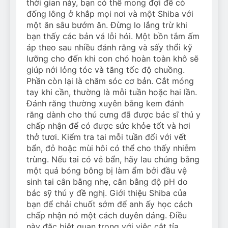
thời gian này, bạn có thể mong đợi để có
đống lông ở khắp mọi nơi và một Shiba với
một ăn sâu bướm ăn. Đừng lo lắng trừ khi
bạn thấy các bản vá lỗi hói. Một bồn tắm ấm
áp theo sau nhiều đánh răng và sấy thổi kỹ
lưỡng cho đến khi con chó hoàn toàn khô sẽ
giúp nới lỏng tóc và tăng tốc độ chuồng.
Phần còn lại là chăm sóc cơ bản. Cắt móng
tay khi cần, thường là mỗi tuần hoặc hai lần.
Đánh răng thường xuyên bằng kem đánh
răng dành cho thú cưng đã được bác sĩ thú y
chấp nhận để có được sức khỏe tốt và hơi
thở tươi. Kiểm tra tai mỗi tuần đối với vết
bẩn, đỏ hoặc mùi hôi có thể cho thấy nhiễm
trùng. Nếu tai có vẻ bẩn, hãy lau chúng bằng
một quả bóng bông bị làm ẩm bởi đầu vệ
sinh tai cân bằng nhẹ, cân bằng độ pH do
bác sỹ thú y đề nghị. Giới thiệu Shiba của
bạn để chải chuốt sớm để anh ấy học cách
chấp nhận nó một cách duyên dáng. Điều
này đặc biệt quan trọng với việc cắt tỉa