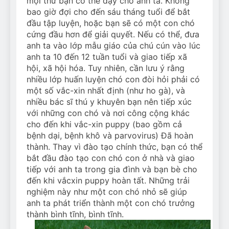
mọi thứ bạn có thể dạy cho anh ta. Không
bao giờ đợi cho đến sáu tháng tuổi để bắt
đầu tập luyện, hoặc bạn sẽ có một con chó
cứng đầu hơn để giải quyết. Nếu có thể, đưa
anh ta vào lớp mẫu giáo của chú cún vào lúc
anh ta 10 đến 12 tuần tuổi và giao tiếp xã
hội, xã hội hóa. Tuy nhiên, cần lưu ý rằng
nhiều lớp huấn luyện chó con đòi hỏi phải có
một số vắc-xin nhất định (như ho gà), và
nhiều bác sĩ thú y khuyên bạn nên tiếp xúc
với những con chó và nơi công cộng khác
cho đến khi vắc-xin puppy (bao gồm cả
bệnh dại, bệnh khô và parvovirus) Đã hoàn
thành. Thay vì đào tạo chính thức, bạn có thể
bắt đầu đào tạo con chó con ở nhà và giao
tiếp với anh ta trong gia đình và bạn bè cho
đến khi vắcxin puppy hoàn tất. Những trải
nghiệm này như một con chó nhỏ sẽ giúp
anh ta phát triển thành một con chó trưởng
thành bình tĩnh, bình tĩnh.