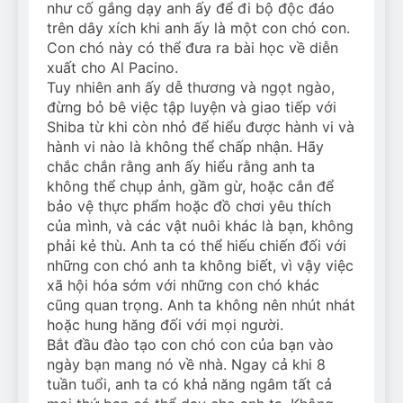
như cố gắng dạy anh ấy để đi bộ độc đáo
trên dây xích khi anh ấy là một con chó con.
Con chó này có thể đưa ra bài học về diễn
xuất cho Al Pacino.
Tuy nhiên anh ấy dễ thương và ngọt ngào,
đừng bỏ bê việc tập luyện và giao tiếp với
Shiba từ khi còn nhỏ để hiểu được hành vi và
hành vi nào là không thể chấp nhận. Hãy
chắc chắn rằng anh ấy hiểu rằng anh ta
không thể chụp ảnh, gầm gừ, hoặc cắn để
bảo vệ thực phẩm hoặc đồ chơi yêu thích
của mình, và các vật nuôi khác là bạn, không
phải kẻ thù. Anh ta có thể hiếu chiến đối với
những con chó anh ta không biết, vì vậy việc
xã hội hóa sớm với những con chó khác
cũng quan trọng. Anh ta không nên nhút nhát
hoặc hung hăng đối với mọi người.
Bắt đầu đào tạo con chó con của bạn vào
ngày bạn mang nó về nhà. Ngay cả khi 8
tuần tuổi, anh ta có khả năng ngâm tất cả