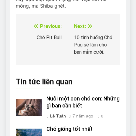
móng, mà Shiba ghét.
Previous:
Next:
Điều
hướng
Chó Pit Bull
10 tình huống Chó
Pug sẽ làm cho
bài
bạn mỉm cười.
viết
Tin tức liên quan
Nuôi một con chó con: Những
gì bạn cần biết
Lê Tuân
7 năm ago
0
Chó giống tốt nhất