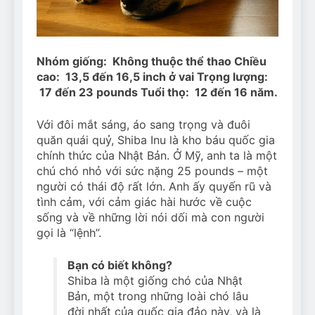
Can Bulldogs Play Fetch?
And How to Train Them!
7 Năm Ago
How Often Do I Need to
Nhóm giống: Không thuộc thể thao Chiều
Groom My Bulldog
cao: 13,5 đến 16,5 inch ở vai Trọng lượng:
7 Năm Ago
17 đến 23 pounds Tuổi thọ: 12 đến 16 năm.
Với đôi mắt sáng, áo sang trọng và đuôi
quăn quái quỷ, Shiba Inu là kho báu quốc gia
chính thức của Nhật Bản. Ở Mỹ, anh ta là một
chú chó nhỏ với sức nặng 25 pounds – một
người có thái độ rất lớn. Anh ấy quyến rũ và
tình cảm, với cảm giác hài hước về cuộc
sống và về những lời nói dối mà con người
gọi là “lệnh”.
Bạn có biết không?
Shiba là một giống chó của Nhật
Bản, một trong những loài chó lâu
đời nhất của quốc gia đảo này, và là