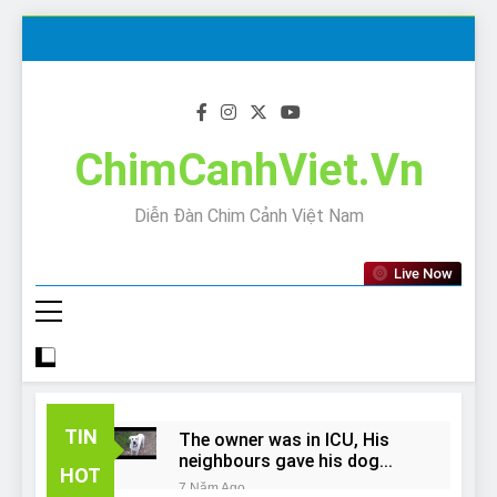
Skip
to
content
ChimCanhViet.Vn
Diễn Đàn Chim Cảnh Việt Nam
Live Now
TIN
The owner was in ICU, His
neighbours gave his dog
HOT
away!
7 Năm Ago