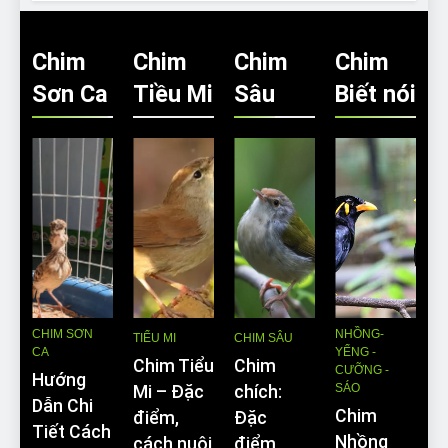
Chim
Chim
Chim
Chim
Sơn Ca
Tiều Mi
Sâu
Biết nói
CHIM SƠN
NHỒNG-
TIỂU MI
CHIM SÂU
CA
YỂNG -
Chim Tiểu
Chim
CƯỠNG -
Hướng
SÁO
Mi – Đặc
chích:
Dẫn Chi
Chim
điểm,
Đặc
Tiết Cách
Nhồng
cách nuôi
điểm,