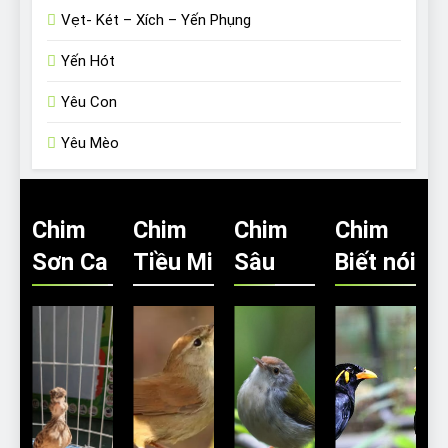
Vẹt- Két – Xích – Yến Phụng
Yến Hót
Yêu Con
Yêu Mèo
Chim
Chim
Chim
Chim
Sơn Ca
Tiều Mi
Sâu
Biết nói