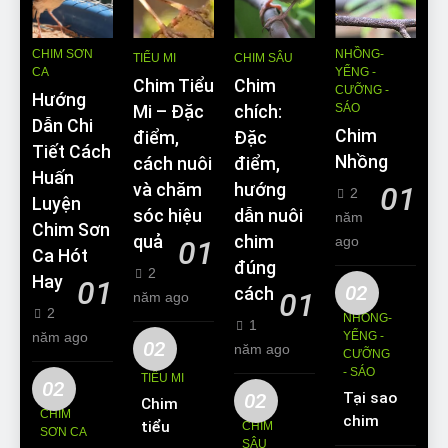
CHIM SƠN
NHỒNG-
TIỂU MI
CHIM SÂU
CA
YỂNG -
Chim Tiểu
Chim
CƯỠNG -
Hướng
SÁO
Mi – Đặc
chích:
Dẫn Chi
Chim
điểm,
Đặc
Tiết Cách
Nhồng
cách nuôi
điểm,
Huấn
và chăm
hướng
01
2
Luyện
sóc hiệu
dẫn nuôi
năm
Chim Sơn
quả
chim
ago
01
Ca Hót
đúng
2
Hay
01
02
cách
01
năm ago
2
NHỒNG-
1
năm ago
YỂNG -
02
năm ago
CƯỠNG
- SÁO
TIỂU MI
02
02
Tại sao
Chim
CHIM
chim
tiểu mi
CHIM
SƠN CA
Sáo lại
SÂU