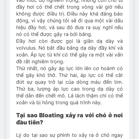
vào mức độ nghiêm trọng, những con chó bị
đầy hơi có thể chết trong vòng vài giờ nếu
không được điều trị. Điều này khá đáng báo
động, vì vậy chúng tôi sẽ đi qua một vài dấu
hiệu đầy hơi, và sau đó đưa ra suy nghĩ nếu
nó có thể được gây ra bởi băng.
Đầy hơi còn được gọi là giãn dạ dày và
volvulus. Nó bắt đầu bằng dạ dày đầy khí và
xoắn. Áp lực từ khí có thể gây ra một vài vấn
đề rất nghiêm trọng.
Thứ nhất, nó gây áp lực lớn lên cơ hoành có
thể gây khó thở. Thứ hai, áp lực có thể cắt
đứt sự quay trở lại của dòng máu đến tim.
Thứ ba, lượng áp lực cao trong dạ dày có
thể dẫn đến chết mô. Lá lách thậm chí có thể
xoắn và bị hỏng trong quá trình này.
Tại sao Bloating xảy ra với chó ở nơi
đầu tiên?
Lý do tại sao sự phình to xảy ra ở chó ngay