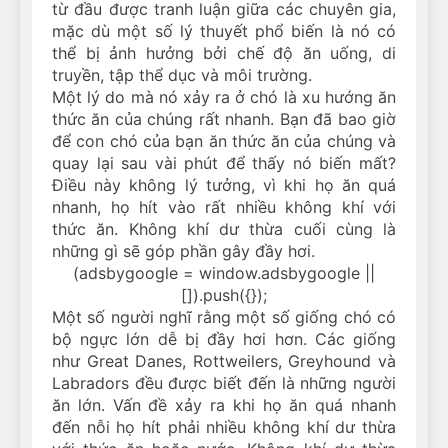
từ đầu được tranh luận giữa các chuyên gia,
mặc dù một số lý thuyết phổ biến là nó có
thể bị ảnh hưởng bởi chế độ ăn uống, di
truyền, tập thể dục và môi trường.
Một lý do mà nó xảy ra ở chó là xu hướng ăn
thức ăn của chúng rất nhanh. Bạn đã bao giờ
để con chó của bạn ăn thức ăn của chúng và
quay lại sau vài phút để thấy nó biến mất?
Điều này không lý tưởng, vì khi họ ăn quá
nhanh, họ hít vào rất nhiều không khí với
thức ăn. Không khí dư thừa cuối cùng là
những gì sẽ góp phần gây đầy hơi.
(adsbygoogle = window.adsbygoogle ||
[]).push({});
Một số người nghĩ rằng một số giống chó có
bộ ngực lớn dễ bị đầy hơi hơn. Các giống
như Great Danes, Rottweilers, Greyhound và
Labradors đều được biết đến là những người
ăn lớn. Vấn đề xảy ra khi họ ăn quá nhanh
đến nỗi họ hít phải nhiều không khí dư thừa