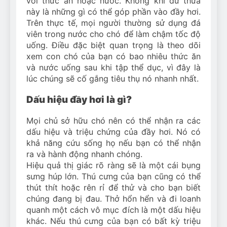
với thức ăn hoặc nước. Không khí dư thừa
này là những gì có thể góp phần vào đầy hơi.
Trên thực tế, mọi người thường sử dụng đá
viên trong nước cho chó để làm chậm tốc độ
uống. Điều đặc biệt quan trọng là theo dõi
xem con chó của bạn có bao nhiêu thức ăn
và nước uống sau khi tập thể dục, vì đây là
lúc chúng sẽ cố gắng tiêu thụ nó nhanh nhất.
Dấu hiệu đầy hơi là gì?
Mọi chủ sở hữu chó nên có thể nhận ra các
dấu hiệu và triệu chứng của đầy hơi. Nó có
khả năng cứu sống họ nếu bạn có thể nhận
ra và hành động nhanh chóng.
Hiệu quả thị giác rõ ràng sẽ là một cái bụng
sưng húp lớn. Thú cưng của bạn cũng có thể
thút thít hoặc rên rỉ để thử và cho bạn biết
chúng đang bị đau. Thở hổn hển và đi loanh
quanh một cách vô mục đích là một dấu hiệu
khác. Nếu thú cưng của bạn có bất kỳ triệu