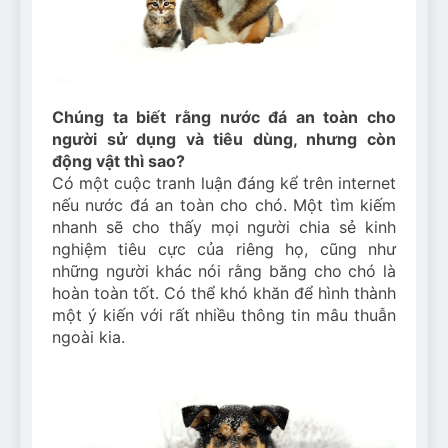
Can Bulldogs Play Fetch?
And How to Train Them!
7 Năm Ago
How Often Do I Need to
Groom My Bulldog
Chúng ta biết rằng nước đá an toàn cho
7 Năm Ago
người sử dụng và tiêu dùng, nhưng còn
động vật thì sao?
Có một cuộc tranh luận đáng kể trên internet
nếu nước đá an toàn cho chó. Một tìm kiếm
nhanh sẽ cho thấy mọi người chia sẻ kinh
nghiệm tiêu cực của riêng họ, cũng như
những người khác nói rằng băng cho chó là
hoàn toàn tốt. Có thể khó khăn để hình thành
một ý kiến ​​với rất nhiều thông tin mâu thuẫn
ngoài kia.