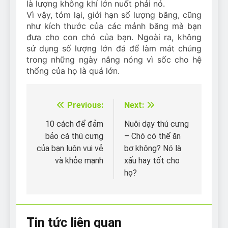
là lượng không khí lớn nuốt phải nó.
Vì vậy, tóm lại, giới hạn số lượng băng, cũng
như kích thước của các mảnh băng mà bạn
đưa cho con chó của bạn. Ngoài ra, không
sử dụng số lượng lớn đá để làm mát chúng
trong những ngày nắng nóng vì sốc cho hệ
thống của họ là quá lớn.
Previous:
Next:
Điều
hướng
10 cách để đảm
Nuôi dạy thú cưng
bảo cá thú cưng
– Chó có thể ăn
bài
của bạn luôn vui vẻ
bơ không? Nó là
viết
và khỏe mạnh
xấu hay tốt cho
họ?
Tin tức liên quan