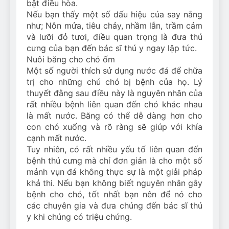
bật điều hòa.
Nếu bạn thấy một số dấu hiệu của say nắng
như; Nôn mửa, tiêu chảy, nhầm lẫn, trầm cảm
và lưỡi đỏ tươi, điều quan trọng là đưa thú
cưng của bạn đến bác sĩ thú y ngay lập tức.
Nuôi băng cho chó ốm
Một số người thích sử dụng nước đá để chữa
trị cho những chú chó bị bệnh của họ. Lý
thuyết đằng sau điều này là nguyên nhân của
rất nhiều bệnh liên quan đến chó khác nhau
là mất nước. Băng có thể dễ dàng hơn cho
con chó xuống và rõ ràng sẽ giúp với khía
cạnh mất nước.
Tuy nhiên, có rất nhiều yếu tố liên quan đến
bệnh thú cưng mà chỉ đơn giản là cho một số
mảnh vụn đá không thực sự là một giải pháp
khả thi. Nếu bạn không biết nguyên nhân gây
bệnh cho chó, tốt nhất bạn nên để nó cho
các chuyên gia và đưa chúng đến bác sĩ thú
y khi chúng có triệu chứng.