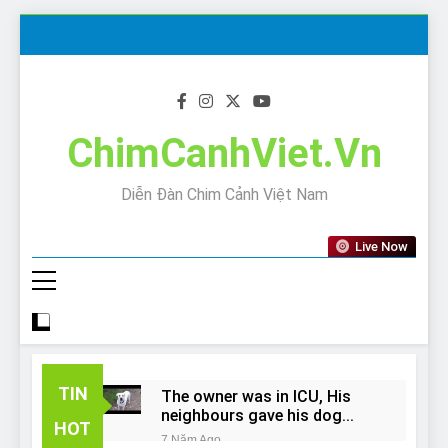
Skip
to
content
ChimCanhViet.Vn
Diễn Đàn Chim Cảnh Việt Nam
Live Now
TIN
The owner was in ICU, His
neighbours gave his dog
HOT
away!
7 Năm Ago