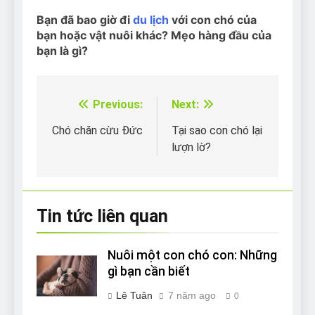
Bạn đã bao giờ đi
du lịch
với con chó của
bạn hoặc vật nuôi khác? Mẹo hàng đầu của
bạn là gì?
Previous:
Next:
Điều
hướng
Chó chăn cừu Đức
Tại sao con chó lại
lượn lờ?
bài
viết
Tin tức liên quan
Nuôi một con chó con: Những
gì bạn cần biết
Lê Tuân
7 năm ago
0