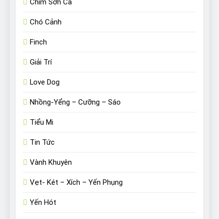
Chim Sơn Ca
Chó Cảnh
Finch
Giải Trí
Love Dog
Nhồng-Yểng – Cưỡng – Sáo
Tiểu Mi
Tin Tức
Vành Khuyên
Vẹt- Két – Xích – Yến Phụng
Yến Hót