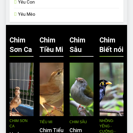
Yêu Con
Yêu Mèo
Chim
Chim
Chim
Chim
Sơn Ca
Tiều Mi
Sâu
Biết nói
CHIM SƠN
NHỒNG-
TIỂU MI
CHIM SÂU
CA
YỂNG -
Chim Tiểu
Chim
CƯỠNG -