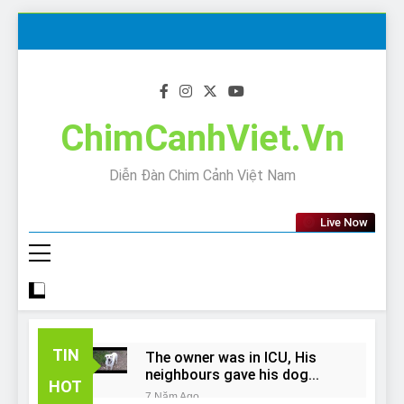
Skip
to
content
ChimCanhViet.Vn
Diễn Đàn Chim Cảnh Việt Nam
Live Now
TIN
The owner was in ICU, His
neighbours gave his dog
HOT
away!
7 Năm Ago