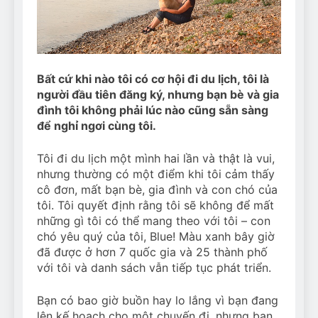
Can Bulldogs Play Fetch?
And How to Train Them!
7 Năm Ago
How Often Do I Need to
Groom My Bulldog
Bất cứ khi nào tôi có cơ hội đi du lịch, tôi là
7 Năm Ago
người đầu tiên đăng ký, nhưng bạn bè và gia
đình tôi không phải lúc nào cũng sẵn sàng
để nghỉ ngơi cùng tôi.
Tôi đi du lịch một mình hai lần và thật là vui,
nhưng thường có một điểm khi tôi cảm thấy
cô đơn, mất bạn bè, gia đình và con chó của
tôi. Tôi quyết định rằng tôi sẽ không để mất
những gì tôi có thể mang theo với tôi – con
chó yêu quý của tôi, Blue! Màu xanh bây giờ
đã được ở hơn 7 quốc gia và 25 thành phố
với tôi và danh sách vẫn tiếp tục phát triển.
Bạn có bao giờ buồn hay lo lắng vì bạn đang
lên kế hoạch cho một chuyến đi, nhưng bạn