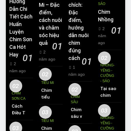
Hướng
SÁO
Mi – Đặc
chích:
Dẫn Chi
Chim
điểm,
Đặc
Tiết Cách
Nhồng
cách nuôi
điểm,
Huấn
và chăm
hướng
01
2
Luyện
sóc hiệu
dẫn nuôi
năm
Chim Sơn
quả
chim
ago
01
Ca Hót
đúng
2
Hay
01
02
cách
01
năm ago
2
NHỒNG-
1
năm ago
YỂNG -
02
năm ago
CƯỠNG
- SÁO
TIỂU MI
02
02
Tại sao
Chim
CHIM
chim
tiểu mi
CHIM
SƠN CA
Sáo lại
SÂU
ăn gì?
Cách
được
Chim
03
Kinh
03
Điều Trị
yêu
sâu và
nghiệm
NHỒNG-
Hiệu
TIỂU MI
thích
những
YỂNG -
nuôi
Quả
03
Chim
nuôi
CƯỠNG
thông
chim