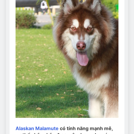
Can Bulldogs Play Fetch?
And How to Train Them!
7 Năm Ago
How Often Do I Need to
Groom My Bulldog
7 Năm Ago
Alaskan Malamute
có tính năng mạnh mẽ,