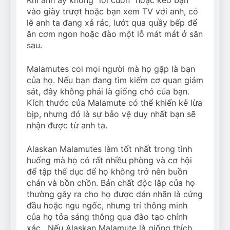
vào giày trượt hoặc bạn xem TV với anh, có
lẽ anh ta đang xả rác, lướt qua quầy bếp để
ăn cơm ngon hoặc đào một lỗ mát mát ở sân
sau.
Malamutes coi mọi người mà họ gặp là bạn
của họ. Nếu bạn đang tìm kiếm cơ quan giám
sát, đây không phải là giống chó của bạn.
Kích thước của Malamute có thể khiến kẻ lừa
bịp, nhưng đó là sự bảo vệ duy nhất bạn sẽ
nhận được từ anh ta.
Alaskan Malamutes làm tốt nhất trong tình
huống mà họ có rất nhiều phòng và cơ hội
để tập thể dục để họ không trở nên buồn
chán và bồn chồn. Bản chất độc lập của họ
thường gây ra cho họ được dán nhãn là cứng
đầu hoặc ngu ngốc, nhưng trí thông minh
của họ tỏa sáng thông qua đào tạo chính
xác . Nếu Alaskan Malamute là giống thích