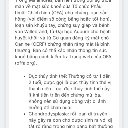
mãn về mặt sức khoẻ của Tổ chức Phẫu
thuật Chỉnh hình (OFA) cho chứng loạn sản
hông (với điểm số công bằng hoặc tốt hơn),
loạn sản khuỷu tay, chứng suy giáp và bệnh
von Willebrand; từ Đại học Auburn cho bệnh
huyết khối; và từ Cơ quan đăng ký mắt chó
Canine (CERF) chứng nhận rằng mắt là bình
thường. Bạn có thể xác nhận thông tin sức
khoẻ bằng cách kiểm tra trang web của OFA
(offa.org).
Đục thủy tinh thể: Thường có từ 1 đến
2 tuổi, được gọi là đục thủy tinh thể vị
thành niên. Loại đục thủy tinh thể này
ít khi tiến triển đến chứng mù lòa.
Không nên sử dụng động vật bị ảnh
hưởng để chăn nuôi.
Chondrodysplasia: rối loạn di truyền
này gây ra con chó được sinh ra với dị
tật rõ ràng trong hình dạng bất thường