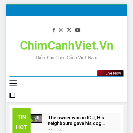
Skip
to
content
ChimCanhViet.Vn
Diễn Đàn Chim Cảnh Việt Nam
Live Now
TIN
The owner was in ICU, His
neighbours gave his dog
HOT
away!
7 Năm Ago