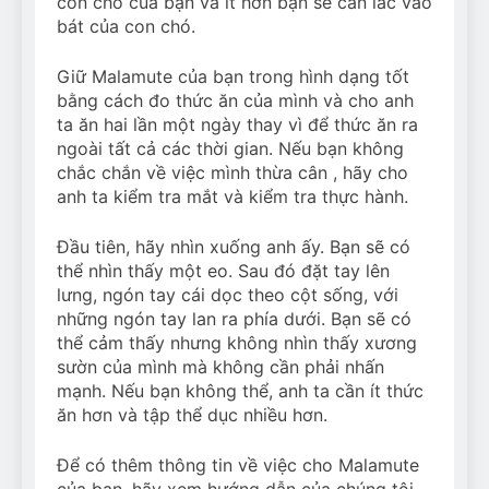
con chó của bạn và ít hơn bạn sẽ cần lắc vào
bát của con chó.
Giữ Malamute của bạn trong hình dạng tốt
bằng cách đo thức ăn của mình và cho anh
ta ăn hai lần một ngày thay vì để thức ăn ra
ngoài tất cả các thời gian. Nếu bạn không
chắc chắn về việc mình thừa cân , hãy cho
anh ta kiểm tra mắt và kiểm tra thực hành.
Đầu tiên, hãy nhìn xuống anh ấy. Bạn sẽ có
thể nhìn thấy một eo. Sau đó đặt tay lên
lưng, ngón tay cái dọc theo cột sống, với
những ngón tay lan ra phía dưới. Bạn sẽ có
thể cảm thấy nhưng không nhìn thấy xương
sườn của mình mà không cần phải nhấn
mạnh. Nếu bạn không thể, anh ta cần ít thức
ăn hơn và tập thể dục nhiều hơn.
Để có thêm thông tin về việc cho Malamute
của bạn, hãy xem hướng dẫn của chúng tôi