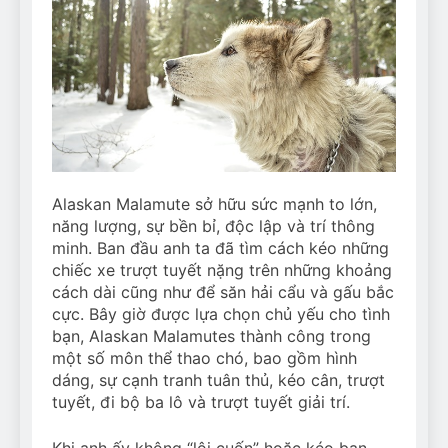
Alaskan Malamute sở hữu sức mạnh to lớn,
năng lượng, sự bền bỉ, độc lập và trí thông
minh. Ban đầu anh ta đã tìm cách kéo những
chiếc xe trượt tuyết nặng trên những khoảng
cách dài cũng như để săn hải cẩu và gấu bắc
cực. Bây giờ được lựa chọn chủ yếu cho tình
bạn, Alaskan Malamutes thành công trong
một số môn thể thao chó, bao gồm hình
dáng, sự cạnh tranh tuân thủ, kéo cân, trượt
tuyết, đi bộ ba lô và trượt tuyết giải trí.
Khi anh ấy không “lôi cuốn” hoặc kéo bạn