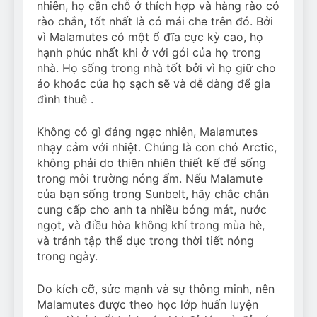
nhiên, họ cần chỗ ở thích hợp và hàng rào có
rào chắn, tốt nhất là có mái che trên đó. Bởi
vì Malamutes có một ổ đĩa cực kỳ cao, họ
hạnh phúc nhất khi ở với gói của họ trong
nhà. Họ sống trong nhà tốt bởi vì họ giữ cho
áo khoác của họ sạch sẽ và dễ dàng để gia
đình thuê .
Không có gì đáng ngạc nhiên, Malamutes
nhạy cảm với nhiệt. Chúng là con chó Arctic,
không phải do thiên nhiên thiết kế để sống
trong môi trường nóng ẩm. Nếu Malamute
của bạn sống trong Sunbelt, hãy chắc chắn
cung cấp cho anh ta nhiều bóng mát, nước
ngọt, và điều hòa không khí trong mùa hè,
và tránh tập thể dục trong thời tiết nóng
trong ngày.
Do kích cỡ, sức mạnh và sự thông minh, nên
Malamutes được theo học lớp huấn luyện