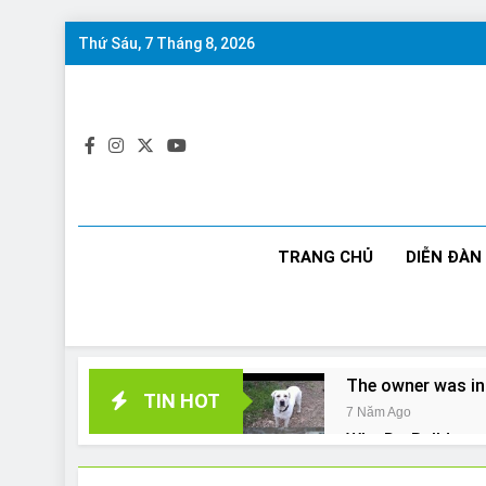
Skip
Thứ Sáu, 7 Tháng 8, 2026
to
content
TRANG CHỦ
DIỄN ĐÀN
The owner was in
TIN HOT
7 Năm Ago
Why Do Bulldogs 
7 Năm Ago