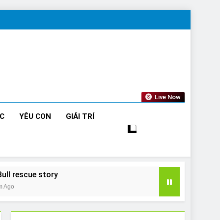
Live Now
ỨC
YÊU CON
GIẢI TRÍ
Bull rescue story
m Ago