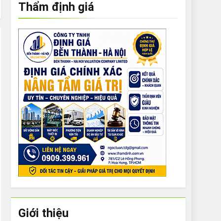
Thẩm định giá
e to What Bulldogs Can (and can’t) Eat
 Run Long Distances?
Do I Need to Groom My Bulldog
Giới thiệu