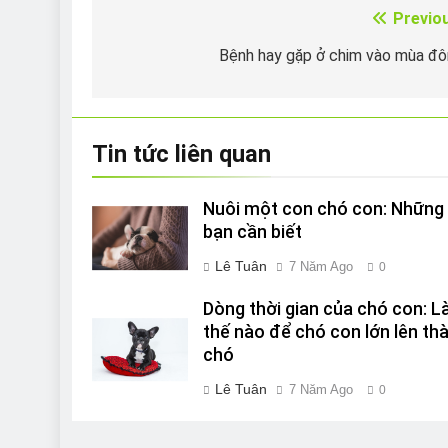
Previo
Điều
hướng
Bệnh hay gặp ở chim vào mùa đ
bài
viết
Tin tức liên quan
Nuôi một con chó con: Những 
bạn cần biết
Lê Tuân
7 Năm Ago
0
Dòng thời gian của chó con: 
thế nào để chó con lớn lên th
chó
Lê Tuân
7 Năm Ago
0