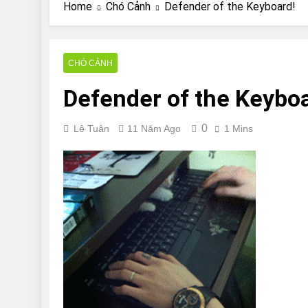
Are Bulldogs Lazy
Home
Chó Cảnh
Defender of the Keyboard!
7 Năm Ago
Do Bulldogs Fart?
7 Năm Ago
CHÓ CẢNH
Bulldog Anal Gla
Defender of the Keyboa
7 Năm Ago
Can Bulldogs Pla
7 Năm Ago
0
Lê Tuân
11 Năm Ago
1 Mins