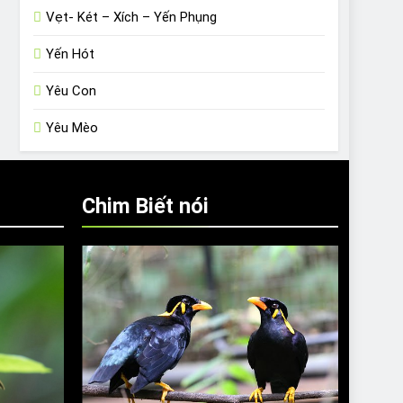
Vẹt- Két – Xích – Yến Phụng
Yến Hót
Yêu Con
Yêu Mèo
Chim Biết nói