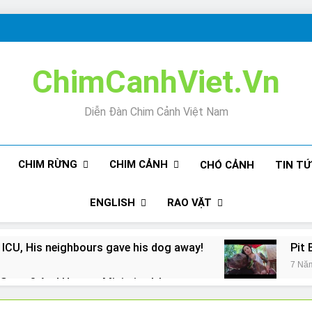
ChimCanhViet.Vn
Diễn Đàn Chim Cảnh Việt Nam
CHIM RỪNG
CHIM CẢNH
CHÓ CẢNH
TIN T
ENGLISH
RAO VẶT
 ICU, His neighbours gave his dog away!
Pit 
7 Nă
Snore? And How to Minimize It!