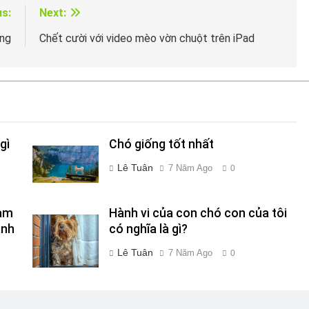
us:
Next:
ông
Chết cười với video mèo vờn chuột trên iPad
gì
Chó giống tốt nhất
Lê Tuân
7 Năm Ago
0
Làm
Hành vi của con chó con của tôi
ành
có nghĩa là gì?
Lê Tuân
7 Năm Ago
0