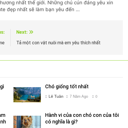
hương nhất thế giới. Những chú cún đáng yêu xin
ute đẹp nhất sẽ làm bạn yêu đến …
us:
Next:
 me
Tả một con vật nuôi mà em yêu thích nhất
gì
Chó giống tốt nhất
Lê Tuân
7 Năm Ago
0
Làm
Hành vi của con chó con của tôi
ành
có nghĩa là gì?