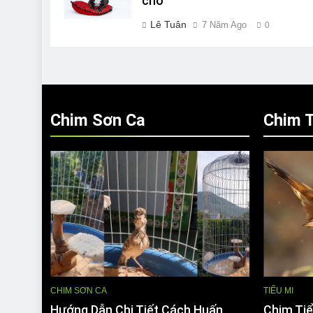
chó
Lê Tuân
7 Năm Ago
0
Chim Sơn Ca
Chim T
CHIM SƠN CA
TIỂU MI
Hướng Dẫn Chi Tiết Cách Huấn
Chim Tiể