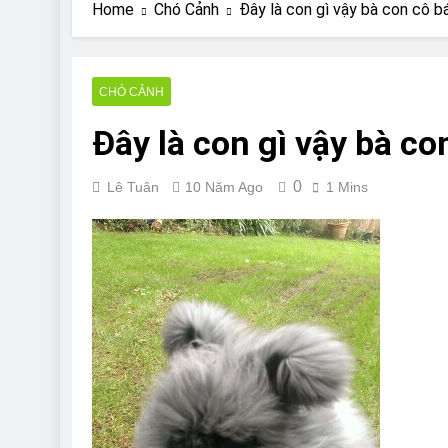
Are Bulldogs Lazy
Home
Chó Cảnh
Đây là con gì vậy bà con cô b
7 Năm Ago
Do Bulldogs Fart?
7 Năm Ago
CHÓ CẢNH
Bulldog Anal Gla
Đây là con gì vậy bà co
7 Năm Ago
Can Bulldogs Pla
7 Năm Ago
0
Lê Tuân
10 Năm Ago
1 Mins