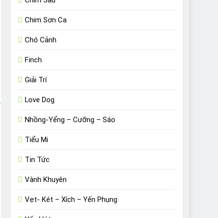
Chim Sâu
Chim Sơn Ca
Chó Cảnh
Finch
Giải Trí
Love Dog
Nhồng-Yểng – Cưỡng – Sáo
Tiểu Mi
Tin Tức
Vành Khuyên
Vẹt- Két – Xích – Yến Phụng