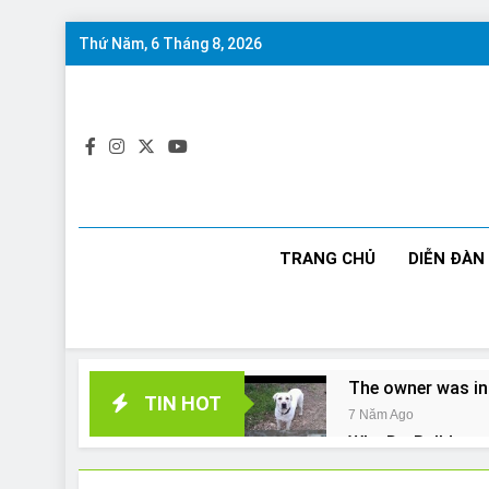
Skip
Thứ Năm, 6 Tháng 8, 2026
to
content
TRANG CHỦ
DIỄN ĐÀN
The owner was in
TIN HOT
7 Năm Ago
Why Do Bulldogs 
7 Năm Ago