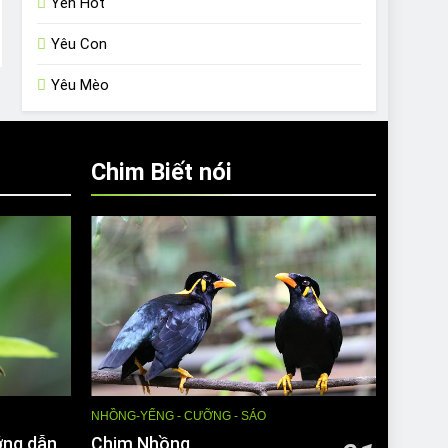
Yến Hót
Yêu Con
Yêu Mèo
Chim Biết nói
NHỒNG-YỂNG - CƯỠNG - SÁO
ớng dẫn
Chim Nhồng