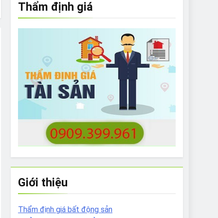
Thẩm định giá
e to What Bulldogs Can (and can’t) Eat
 Run Long Distances?
Do I Need to Groom My Bulldog
Giới thiệu
Thẩm định giá bất động sản