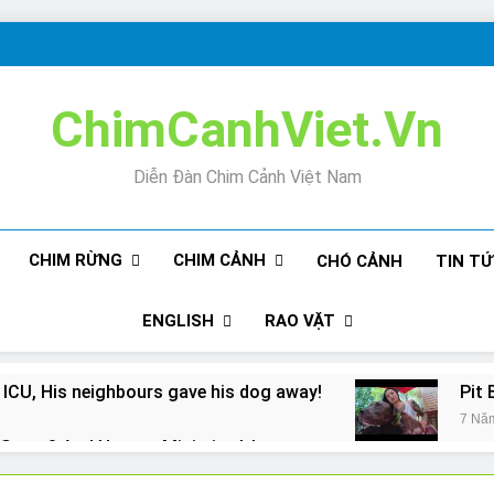
ChimCanhViet.Vn
Diễn Đàn Chim Cảnh Việt Nam
CHIM RỪNG
CHIM CẢNH
CHÓ CẢNH
TIN T
ENGLISH
RAO VẶT
 ICU, His neighbours gave his dog away!
Pit 
7 Nă
Snore? And How to Minimize It!