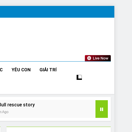
Live Now
ỨC
YÊU CON
GIẢI TRÍ
Bull rescue story
m Ago