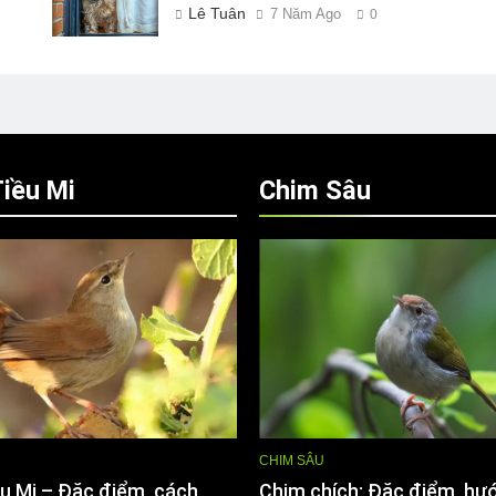
Lê Tuân
7 Năm Ago
0
iều Mi
Chim Sâu
CHIM SÂU
u Mi – Đặc điểm, cách
Chim chích: Đặc điểm, hư