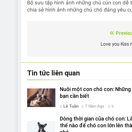
Bộ sưu tập hình ảnh những chú cún con dễ t
chia sẻ hình ảnh những chú chó đáng yêu c
Previo
Điều
hướng
Love you Kiss
bài
viết
Tin tức liên quan
Nuôi một con chó con: Những 
bạn cần biết
Lê Tuân
7 Năm Ago
0
Dòng thời gian của chó con: 
thế nào để chó con lớn lên th