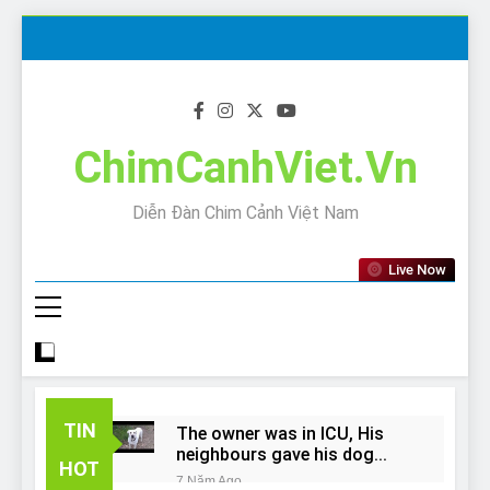
Skip
to
content
ChimCanhViet.Vn
Diễn Đàn Chim Cảnh Việt Nam
Live Now
TIN
The owner was in ICU, His
neighbours gave his dog
HOT
away!
7 Năm Ago