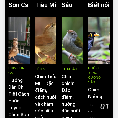
Sơn Ca
Tiều Mi
Sâu
Biết nói
CHIM SƠN
NHỒNG-
TIỂU MI
CHIM SÂU
CA
YỂNG -
Chim Tiểu
Chim
CƯỠNG -
Hướng
SÁO
Mi – Đặc
chích:
Dẫn Chi
Chim
điểm,
Đặc
Tiết Cách
Nhồng
cách nuôi
điểm,
Huấn
và chăm
hướng
01
2
Luyện
sóc hiệu
dẫn nuôi
năm
Chim Sơn
quả
chim
ago