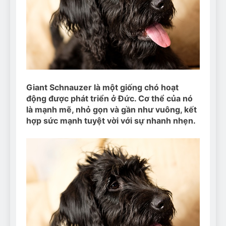
Can Bulldogs Play Fetch?
And How to Train Them!
7 Năm Ago
How Often Do I Need to
Groom My Bulldog
7 Năm Ago
Giant Schnauzer là một giống chó hoạt
động được phát triển ở Đức. Cơ thể của nó
là mạnh mẽ, nhỏ gọn và gần như vuông, kết
hợp sức mạnh tuyệt vời với sự nhanh nhẹn.