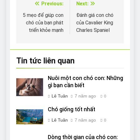
Previous:
Next:
Điều
hướng
5 mẹo để giúp con
Đánh giá con chó
chó của bạn phát
của Cavalier King
bài
triển khỏe mạnh
Charles Spaniel
viết
Tin tức liên quan
Nuôi một con chó con: Những
gì bạn cần biết
Lê Tuân
7 năm ago
0
Chó giống tốt nhất
Lê Tuân
7 năm ago
0
Dòng thời gian của chó con: