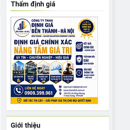
Thẩm định giá
e to What Bulldogs Can (and can’t) Eat
 Run Long Distances?
Do I Need to Groom My Bulldog
Giới thiệu