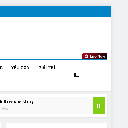
Live Now
ỨC
YÊU CON
GIẢI TRÍ
Bull rescue story
m Ago