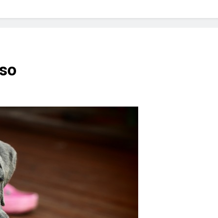
? Not as much as you think and here’s why!
 Yes! And How to Stop It!
The Ultimate Guid
7 Năm Ago
nd Problem and How to Treat It
Can Bulldogs
rso
7 Năm Ago
y Fetch? And How to Train Them!
How Often 
7 Năm Ago