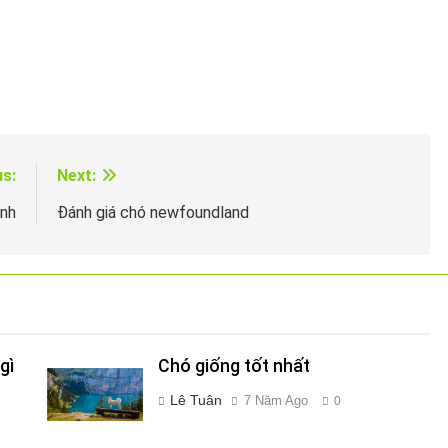
us:
Next:
ình
Đánh giá chó newfoundland
gì
Chó giống tốt nhất
Lê Tuân
7 Năm Ago
0