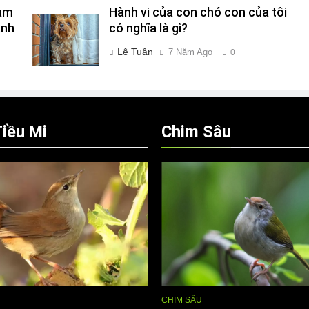
Làm
Hành vi của con chó con của tôi
ành
có nghĩa là gì?
Lê Tuân
7 Năm Ago
0
iều Mi
Chim Sâu
CHIM SÂU