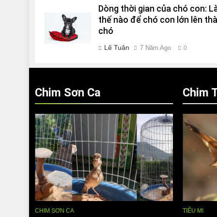
Dòng thời gian của chó con: 
thế nào để chó con lớn lên th
chó
Lê Tuân
7 Năm Ago
0
Chim Sơn Ca
Chim T
CHIM SƠN CA
TIỂU MI