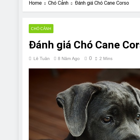
Are Bulldogs Lazy
Home
Chó Cảnh
Đánh giá Chó Cane Corso
7 Năm Ago
Do Bulldogs Fart?
7 Năm Ago
CHÓ CẢNH
Bulldog Anal Gla
Đánh giá Chó Cane Co
7 Năm Ago
Can Bulldogs Pla
7 Năm Ago
0
Lê Tuân
8 Năm Ago
2 Mins