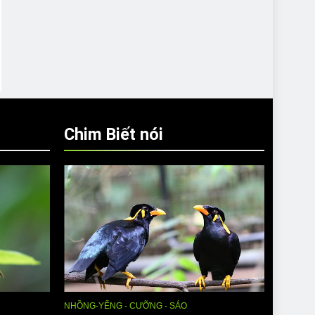
Chim Biết nói
NHỒNG-YỂNG - CƯỠNG - SÁO