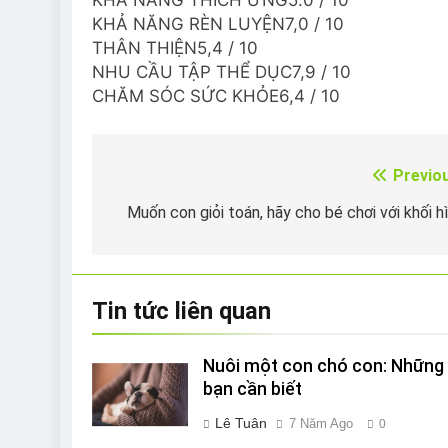
KHẢ NĂNG THÍCH ỨNG5.0 / 10
KHẢ NĂNG RÈN LUYỆN7,0 / 10
THÂN THIỆN5,4 / 10
NHU CẦU TẬP THỂ DỤC7,9 / 10
CHĂM SÓC SỨC KHỎE6,4 / 10
Previo
Điều
hướng
Muốn con giỏi toán, hãy cho bé chơi với khối h
bài
viết
Tin tức liên quan
Nuôi một con chó con: Những 
bạn cần biết
Lê Tuân
7 Năm Ago
0