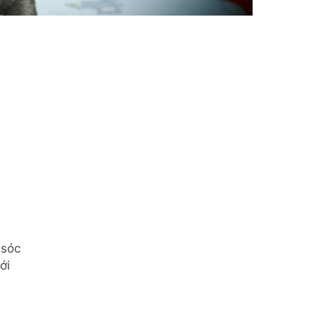
 sóc
ới