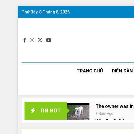
Skip
Thứ Bảy, 8 Tháng 8, 2026
to
content
TRANG CHỦ
DIỄN ĐÀN
The owner was in
TIN HOT
7 Năm Ago
Why Do Bulldogs 
7 Năm Ago