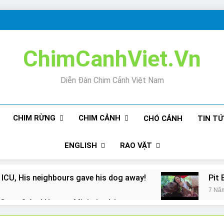
ChimCanhViet.Vn
Diễn Đàn Chim Cảnh Việt Nam
CHIM RỪNG
CHIM CẢNH
CHÓ CẢNH
TIN T
ENGLISH
RAO VẶT
 ICU, His neighbours gave his dog away!
Pit 
7 Nă
Snore? And How to Minimize It!