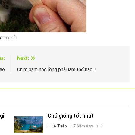
 kem nè
us:
Next:
mào
Chim bám nóc lồng phải làm thế nào ?
gì
Chó giống tốt nhất
Lê Tuân
7 Năm Ago
0