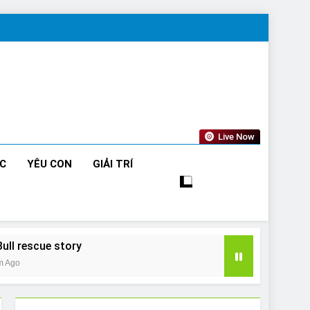
Live Now
ỨC
YÊU CON
GIẢI TRÍ
Bull rescue story
m Ago