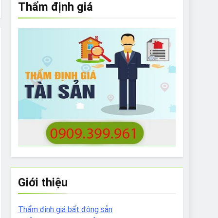
Thẩm định giá
e to What Bulldogs Can (and can’t) Eat
 Run Long Distances?
Do I Need to Groom My Bulldog
Giới thiệu
Thẩm định giá bất động sản