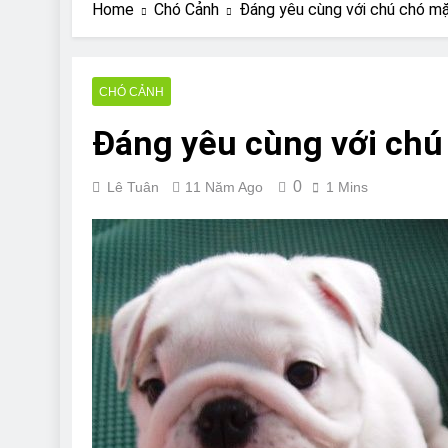
Are Bulldogs Lazy
Home
Chó Cảnh
Đáng yêu cùng với chú chó m
7 Năm Ago
Do Bulldogs Fart?
7 Năm Ago
CHÓ CẢNH
Bulldog Anal Gla
Đáng yêu cùng với chú
7 Năm Ago
Can Bulldogs Pla
7 Năm Ago
0
Lê Tuân
11 Năm Ago
1 Mins