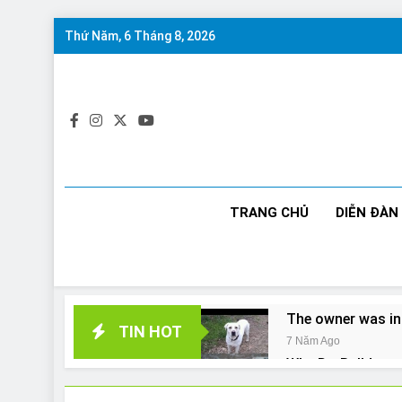
Skip
Thứ Năm, 6 Tháng 8, 2026
to
content
TRANG CHỦ
DIỄN ĐÀN
The owner was in
TIN HOT
7 Năm Ago
Why Do Bulldogs 
7 Năm Ago