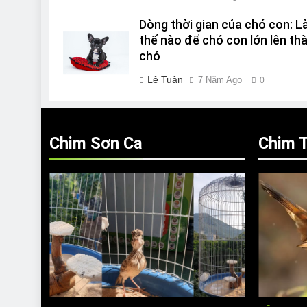
Dòng thời gian của chó con: 
thế nào để chó con lớn lên th
chó
Lê Tuân
7 Năm Ago
0
Chim Sơn Ca
Chim T