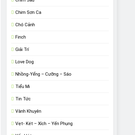
Chim Sâu
Chim Sơn Ca
Chó Cảnh
Finch
Giải Trí
Love Dog
Nhồng-Yểng – Cưỡng – Sáo
Tiểu Mi
Tin Tức
Vành Khuyên
Vẹt- Két – Xích – Yến Phụng