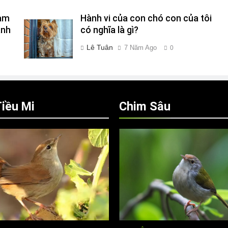
Làm
Hành vi của con chó con của tôi
ành
có nghĩa là gì?
Lê Tuân
7 Năm Ago
0
iều Mi
Chim Sâu