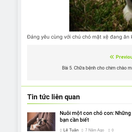
Đáng yêu cùng với chú chó mặt xệ đang ăn
Previo
Điều
hướng
Bài 5. Chữa bệnh cho chim chào 
bài
viết
Tin tức liên quan
Nuôi một con chó con: Những 
bạn cần biết
Lê Tuân
7 Năm Ago
0