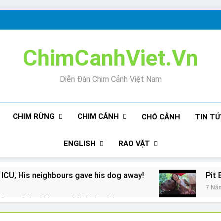
ChimCanhViet.Vn
Diễn Đàn Chim Cảnh Việt Nam
CHIM RỪNG
CHIM CẢNH
CHÓ CẢNH
TIN T
ENGLISH
RAO VẶT
 ICU, His neighbours gave his dog away!
Pit 
7 Nă
Snore? And How to Minimize It!