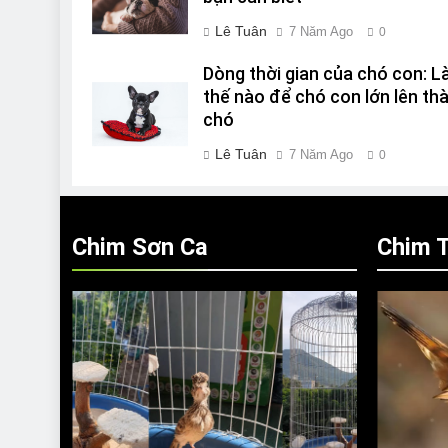
Lê Tuân
7 Năm Ago
0
Dòng thời gian của chó con: 
thế nào để chó con lớn lên th
chó
Lê Tuân
7 Năm Ago
0
Chim Sơn Ca
Chim T