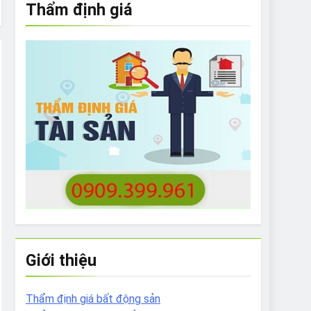
Thẩm định giá
e to What Bulldogs Can (and can’t) Eat
 Run Long Distances?
Do I Need to Groom My Bulldog
Giới thiệu
Thẩm định giá bất động sản