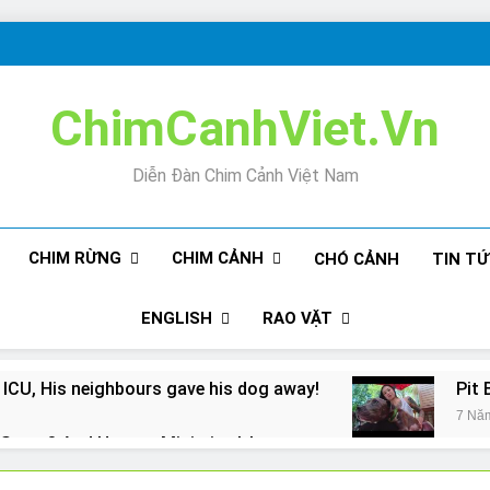
ChimCanhViet.Vn
Diễn Đàn Chim Cảnh Việt Nam
CHIM RỪNG
CHIM CẢNH
CHÓ CẢNH
TIN T
ENGLISH
RAO VẶT
 ICU, His neighbours gave his dog away!
Pit 
7 Nă
Snore? And How to Minimize It!