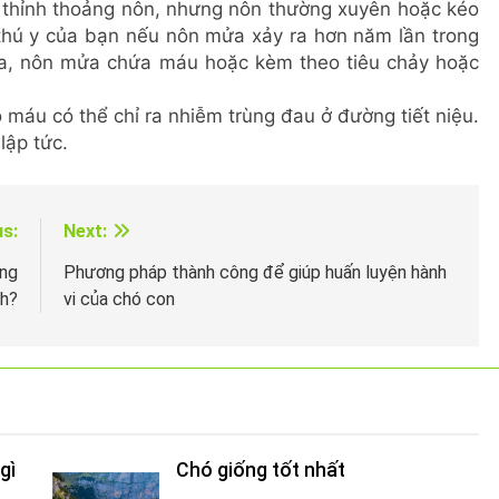
g thỉnh thoảng nôn, nhưng nôn thường xuyên hoặc kéo
 thú y của bạn nếu nôn mửa xảy ra hơn năm lần trong
mửa, nôn mửa chứa máu hoặc kèm theo tiêu chảy hoặc
có máu có thể chỉ ra nhiễm trùng đau ở đường tiết niệu.
lập tức.
us:
Next:
ởng
Phương pháp thành công để giúp huấn luyện hành
nh?
vi của chó con
gì
Chó giống tốt nhất