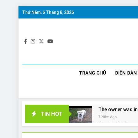
Skip
Thứ Năm, 6 Tháng 8, 2026
to
content
TRANG CHỦ
DIỄN ĐÀN
The owner was in
TIN HOT
7 Năm Ago
Why Do Bulldogs 
7 Năm Ago