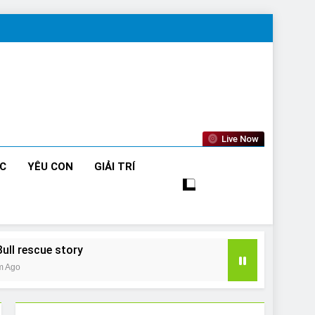
Live Now
ỨC
YÊU CON
GIẢI TRÍ
Bull rescue story
m Ago