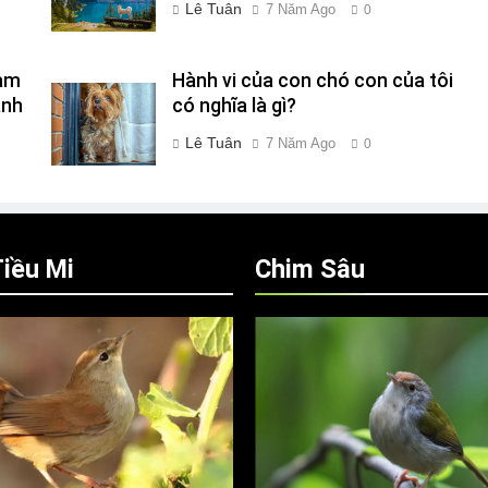
Lê Tuân
7 Năm Ago
0
Làm
Hành vi của con chó con của tôi
ành
có nghĩa là gì?
Lê Tuân
7 Năm Ago
0
iều Mi
Chim Sâu