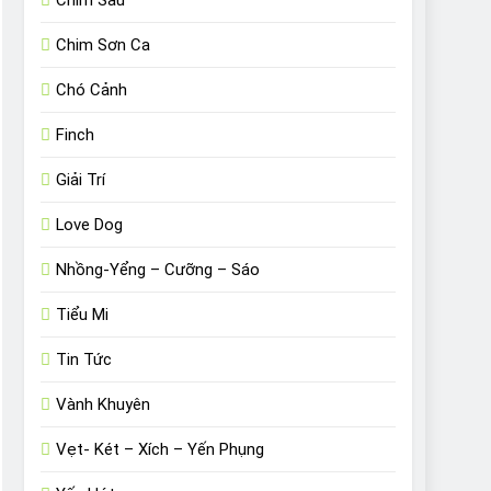
Chim Sâu
Chim Sơn Ca
Chó Cảnh
Finch
Giải Trí
Love Dog
Nhồng-Yểng – Cưỡng – Sáo
Tiểu Mi
Tin Tức
Vành Khuyên
Vẹt- Két – Xích – Yến Phụng