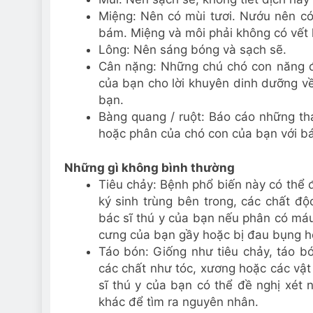
Miệng: Nên có mùi tươi. Nướu nên c
bám. Miệng và môi phải không có vết 
Lông: Nên sáng bóng và sạch sẽ.
Cân nặng: Những chú chó con năng độ
của bạn cho lời khuyên dinh dưỡng về
bạn.
Bàng quang / ruột: Báo cáo những tha
hoặc phân của chó con của bạn với bác
Những gì không bình thường
Tiêu chảy: Bệnh phổ biến này có thể đ
ký sinh trùng bên trong, các chất độ
bác sĩ thú y của bạn nếu phân có máu
cưng của bạn gầy hoặc bị đau bụng hoặ
Táo bón: Giống như tiêu chảy, táo b
các chất như tóc, xương hoặc các vật
sĩ thú y của bạn có thể đề nghị xét
khác để tìm ra nguyên nhân.