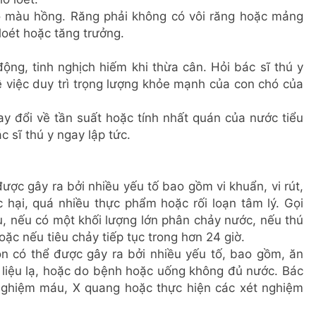
ó màu hồng. Răng phải không có vôi răng hoặc mảng
loét hoặc tăng trưởng.
ng, tinh nghịch hiếm khi thừa cân. Hỏi bác sĩ thú y
 việc duy trì trọng lượng khỏe mạnh của con chó của
y đổi về tần suất hoặc tính nhất quán của nước tiểu
 sĩ thú y ngay lập tức.
ược gây ra bởi nhiều yếu tố bao gồm vi khuẩn, vi rút,
c hại, quá nhiều thực phẩm hoặc rối loạn tâm lý. Gọi
, nếu có một khối lượng lớn phân chảy nước, nếu thú
c nếu tiêu chảy tiếp tục trong hơn 24 giờ.
ón có thể được gây ra bởi nhiều yếu tố, bao gồm, ăn
 liệu lạ, hoặc do bệnh hoặc uống không đủ nước. Bác
 nghiệm máu, X quang hoặc thực hiện các xét nghiệm