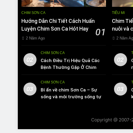
CHIM SƠN CA
TIỂU MI
Hướng Dẫn Chi Tiết Cách Huấn
Chim Tiể
Luyện Chim Sơn Ca Hót Hay
nuôi và 
01
2 Năm Ago
2 Năm A
CHIM SƠN CA
02
02
Cách Điều Trị Hiệu Quả Các
Bệnh Thường Gặp Ở Chim
Sơn Ca
CHIM SƠN CA
03
03
Bí ẩn về chim Sơn Ca – Sự
sống và môi trường sống tự
nhiên
Copyright @ 2007-