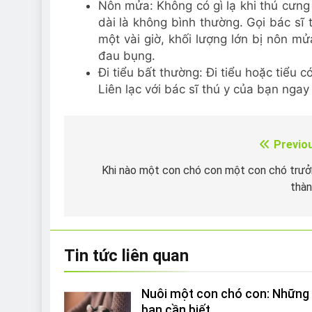
Nôn mửa: Không có gì lạ khi thú cưn
dài là không bình thường. Gọi bác sĩ
một vài giờ, khối lượng lớn bị nôn 
đau bụng.
Đi tiểu bất thường: Đi tiểu hoặc tiểu 
Liên lạc với bác sĩ thú y của bạn ngay 
Previo
Điều
hướng
Khi nào một con chó con một con chó trư
thà
bài
viết
Tin tức liên quan
Nuôi một con chó con: Những 
bạn cần biết