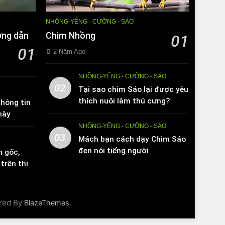
NHỒNG-YỂNG - CƯỠNG - SÁO
ớng dẫn
Chim Nhồng
01
01
2 Năm Ago
NHỒNG-YỂNG - CƯỠNG - SÁO
02
Tại sao chim Sáo lại được yêu
thích nuôi làm thú cưng?
hông tin
này
NHỒNG-YỂNG - CƯỠNG - SÁO
03
Mách bạn cách dạy Chim Sáo
đen nói tiếng người
n gốc,
trên thị
red By
.
BlazeThemes