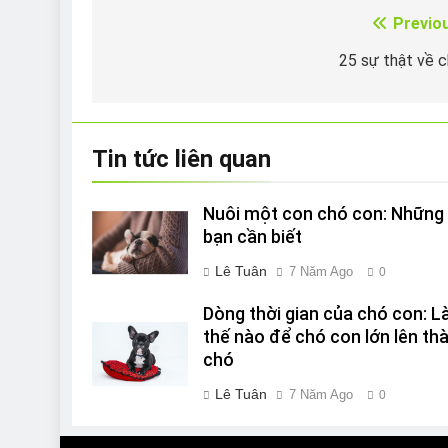
Previo
Điều
hướng
25 sự thật về 
bài
viết
Tin tức liên quan
Nuôi một con chó con: Những 
bạn cần biết
Lê Tuân
7 Năm Ago
0
Dòng thời gian của chó con: 
thế nào để chó con lớn lên th
chó
Lê Tuân
7 Năm Ago
0