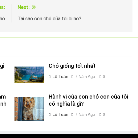
us:
Next:
chó
Tại sao con chó của tôi bị ho?
gì
Chó giống tốt nhất
Lê Tuân
7 Năm Ago
0
Làm
Hành vi của con chó con của tôi
ành
có nghĩa là gì?
Lê Tuân
7 Năm Ago
0