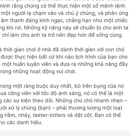
minh rằng chúng có thể thực hiện một số mệnh lệnh
i một người lạ chạm vào và chú ý chúng, và phản ứng
à âm thanh đáng kinh ngạc, chẳng hạn như một chiếc
g khi rơi. Những kỹ năng này sẽ chuẩn bị cho anh ta
 chỉ làm cho anh ta trở nên đẹp hơn để sống cùng.
và thời gian chơi ở nhà đã dành thời gian với con chó
được thực hiện bất cứ khi nào lịch trình của bạn cho
 một huấn luyện viên và đưa ra những khả năng đầy
rong những hoạt động vui chơi.
trong một ràng buộc duy nhất, bò trên bụng của nó
ua công viên với tốc độ ánh sáng, nó có thể là một
g các sự kiện theo dõi. Những chú chó nhanh nhẹn –
ời xử lý chúng (bạn) – phải thương lượng một loạt
 hầm, nhảy, teeter-totters và dệt cột. Bạn có thể
cho các danh hiệu.