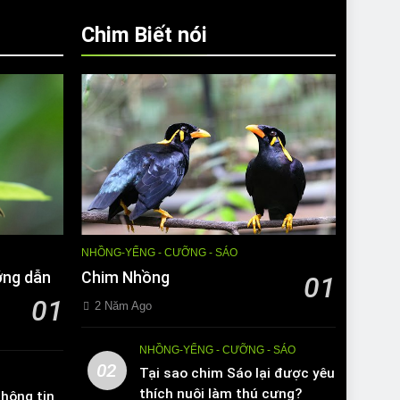
Chim Biết nói
NHỒNG-YỂNG - CƯỠNG - SÁO
ớng dẫn
Chim Nhồng
01
01
2 Năm Ago
NHỒNG-YỂNG - CƯỠNG - SÁO
02
Tại sao chim Sáo lại được yêu
thích nuôi làm thú cưng?
hông tin