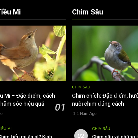
iều Mi
Chim Sâu
CHIM SÂU
u Mi – Đặc điểm, cách
Chim chích: Đặc điểm, hư
chăm sóc hiệu quả
nuôi chim đúng cách
01
go
1 Năm Ago
TIỂU MI
CHIM SÂU
02
Chim tiểu mi ăn gì? Kinh
Chim sâu và những t