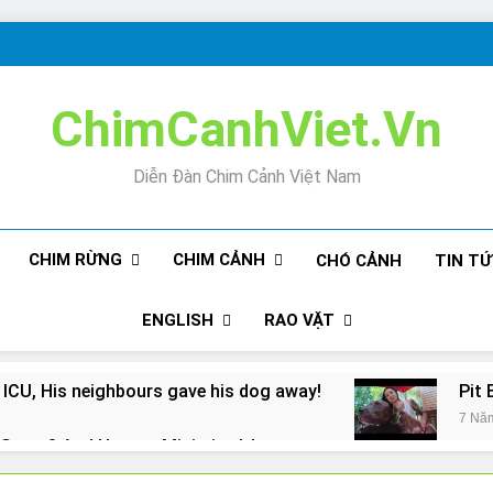
ChimCanhViet.Vn
Diễn Đàn Chim Cảnh Việt Nam
CHIM RỪNG
CHIM CẢNH
CHÓ CẢNH
TIN T
ENGLISH
RAO VẶT
 ICU, His neighbours gave his dog away!
Pit 
7 Nă
Snore? And How to Minimize It!