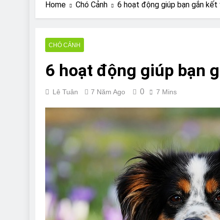
Are Bulldogs Lazy
Home
Chó Cảnh
6 hoạt động giúp bạn gắn kết 
7 Năm Ago
Do Bulldogs Fart?
7 Năm Ago
CHÓ CẢNH
Bulldog Anal Gla
6 hoạt động giúp bạn g
7 Năm Ago
Can Bulldogs Pla
7 Năm Ago
0
Lê Tuân
7 Năm Ago
7 Mins