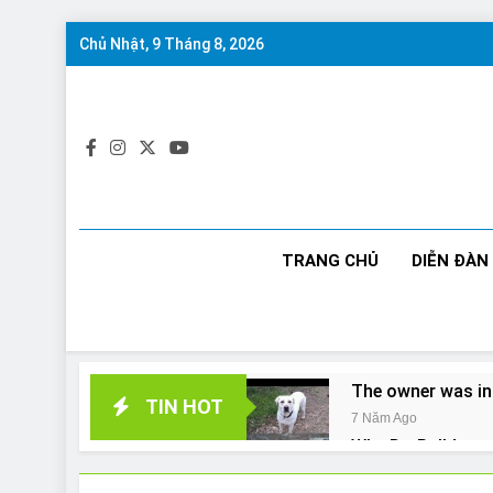
Skip
Chủ Nhật, 9 Tháng 8, 2026
to
content
TRANG CHỦ
DIỄN ĐÀN
The owner was in
TIN HOT
7 Năm Ago
Why Do Bulldogs 
7 Năm Ago