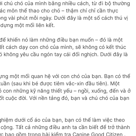
i chú chó của mình bằng nhiều cách, từ đi bộ thường
ác môn thể thao cho chó – thậm chí chỉ cần thực
ong vài phút mỗi ngày. Dưới đây là một số cách thú vị
dựng một mối liên kết.
 để khiến nó làm những điều bạn muốn – đó là một
iết cách dạy con chó của mình, sẽ không có kết thúc
nó không yêu cầu ngón tay cái đối nghịch. Dưới đây là
ựng một mối quan hệ với con chó của bạn. Bạn có thể
tuần (sau khi bé được tiêm vắc-xin đầu tiên). Một
ó con những kỹ năng thiết yếu – ngồi, xuống, đến và ở
uốt cuộc đời. Với nền tảng đó, bạn và chú chó của bạn
ghiệm dưới cổ áo của bạn, bạn có thể làm việc theo
 cộng. Tất cả những điều anh ta cần biết để trở thành
c bao gồm trong bài kiểm tra Canine Good Citizen .