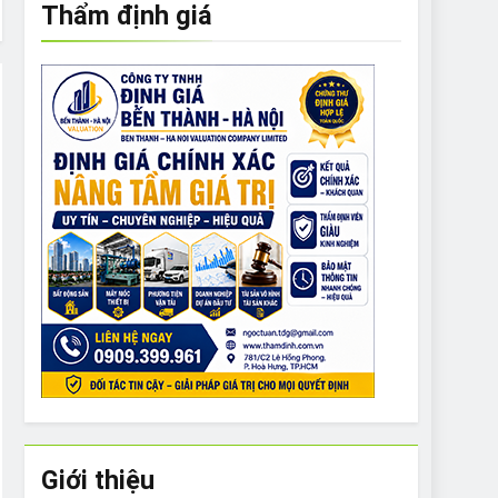
Thẩm định giá
e to What Bulldogs Can (and can’t) Eat
 Run Long Distances?
Do I Need to Groom My Bulldog
Giới thiệu