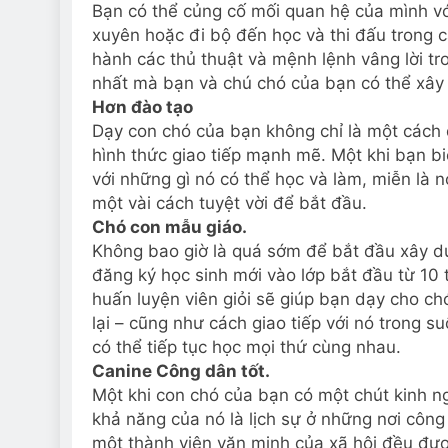
Bạn có thể củng cố mối quan hệ của mình vớ
xuyên hoặc đi bộ đến học và thi đấu trong c
hành các thủ thuật và mệnh lệnh vâng lời tr
nhất mà bạn và chú chó của bạn có thể xây 
Hơn đào tạo
Dạy con chó của bạn không chỉ là một cách
hình thức giao tiếp mạnh mẽ. Một khi bạn b
với những gì nó có thể học và làm, miễn là 
một vài cách tuyệt vời để bắt đầu.
Chó con mẫu giáo.
Không bao giờ là quá sớm để bắt đầu xây d
đăng ký học sinh mới vào lớp bắt đầu từ 10 
huấn luyện viên giỏi sẽ giúp bạn dạy cho ch
lại – cũng như cách giao tiếp với nó trong s
có thể tiếp tục học mọi thứ cùng nhau.
Canine Công dân tốt.
Một khi con chó của bạn có một chút kinh n
khả năng của nó là lịch sự ở những nơi công
một thành viên văn minh của xã hội đều đượ