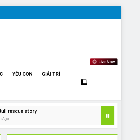
Live Now
ỨC
YÊU CON
GIẢI TRÍ
Bull rescue story
m Ago