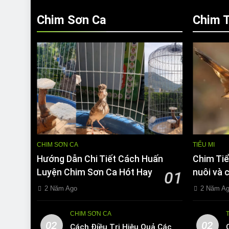
Chim Sơn Ca
Chim T
CHIM SƠN CA
TIỂU MI
Hướng Dẫn Chi Tiết Cách Huấn
Chim Tiể
Luyện Chim Sơn Ca Hót Hay
nuôi và 
01
2 Năm Ago
2 Năm A
CHIM SƠN CA
02
02
Cách Điều Trị Hiệu Quả Các