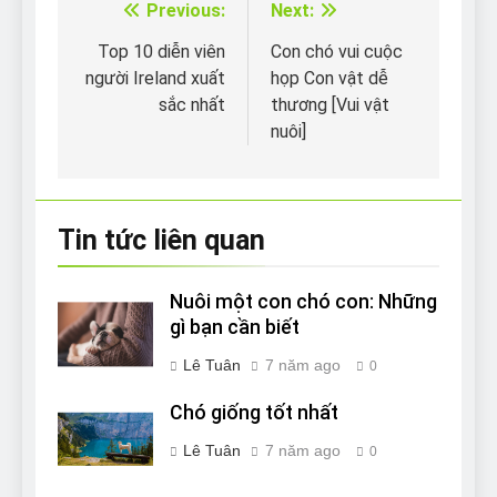
Previous:
Next:
Điều
hướng
Top 10 diễn viên
Con chó vui cuộc
người Ireland xuất
họp Con vật dễ
bài
sắc nhất
thương [Vui vật
viết
nuôi]
Tin tức liên quan
Nuôi một con chó con: Những
gì bạn cần biết
Lê Tuân
7 năm ago
0
Chó giống tốt nhất
Lê Tuân
7 năm ago
0