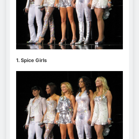
Can Bulldogs Play Fetch?
And How to Train Them!
7 Năm Ago
How Often Do I Need to
Groom My Bulldog
7 Năm Ago
1. Spice Girls