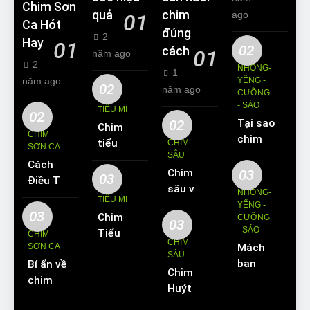
Chim Sơn
quả
chim
ago
01
Ca Hót
đúng
2
Hay
01
02
cách
01
năm ago
2
NHỒNG-
1
năm ago
YỂNG -
02
năm ago
CƯỠNG
- SÁO
TIỂU MI
02
02
Tại sao
Chim
CHIM
chim
tiểu mi
CHIM
SƠN CA
Sáo lại
SÂU
ăn gì?
Cách
được
Chim
03
Kinh
03
Điều Trị
yêu
sâu và
nghiệm
NHỒNG-
Hiệu
TIỂU MI
thích
những
YỂNG -
nuôi
Quả
03
Chim
nuôi
CƯỠNG
thông
chim
03
Các
- SÁO
Tiểu Mi
làm thú
CHIM
tin cơ
tiểu mi
CHIM
Bệnh
SƠN CA
Mách
ăn gì?
cưng?
bản về
cần
SÂU
Thường
bạn
Bí ẩn về
Hót
loài
biết
Chim
Gặp Ở
cách
chim
hay
chim
Huýt
Chim
dạy
Sơn Ca
không?
này
Cô:
Sơn Ca