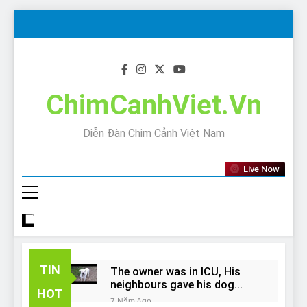
Skip
to
content
ChimCanhViet.Vn
Diễn Đàn Chim Cảnh Việt Nam
Live Now
TIN
The owner was in ICU, His
neighbours gave his dog
HOT
away!
7 Năm Ago