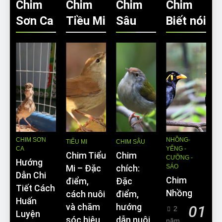
Chim
Chim
Chim
Chim
Sơn Ca
Tiều Mi
Sâu
Biết nói
CHIM SƠN
NHỒNG-
TIỂU MI
CHIM SÂU
CA
YỂNG -
Chim Tiểu
Chim
CƯỠNG -
Hướng
SÁO
Mi – Đặc
chích:
Dẫn Chi
Chim
điểm,
Đặc
Tiết Cách
Nhồng
cách nuôi
điểm,
Huấn
và chăm
hướng
01
2
Luyện
sóc hiệu
dẫn nuôi
năm