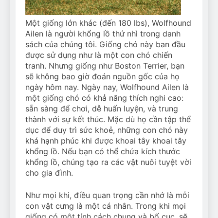
Một giống lớn khác (đến 180 lbs), Wolfhound
Ailen là người khổng lồ thứ nhì trong danh
sách của chúng tôi. Giống chó này ban đầu
được sử dụng như là một con chó chiến
tranh. Nhưng giống như Boston Terrier, bạn
sẽ không bao giờ đoán nguồn gốc của họ
ngày hôm nay. Ngày nay, Wolfhound Ailen là
một giống chó có khả năng thích nghi cao:
sẵn sàng để chơi, dễ huấn luyện, và trung
thành với sự kết thúc. Mặc dù họ cần tập thể
dục để duy trì sức khoẻ, những con chó này
khá hạnh phúc khi được khoai tây khoai tây
khổng lồ. Nếu bạn có thể chứa kích thước
khổng lồ, chúng tạo ra các vật nuôi tuyệt vời
cho gia đình.
Như mọi khi, điều quan trọng cần nhớ là mỗi
con vật cưng là một cá nhân. Trong khi mọi
giống có một tính cách chung và bố cục, sẽ