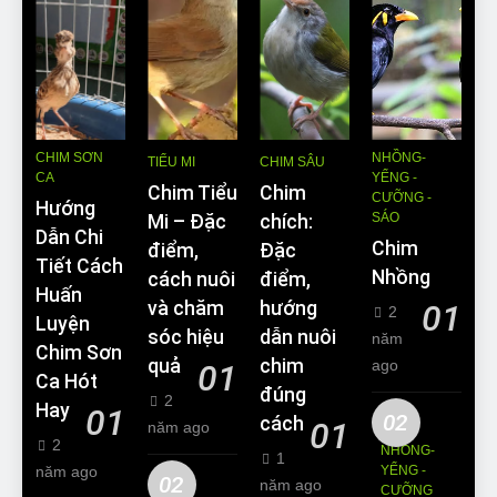
CHIM SƠN
NHỒNG-
TIỂU MI
CHIM SÂU
CA
YỂNG -
Chim Tiểu
Chim
CƯỠNG -
Hướng
SÁO
Mi – Đặc
chích:
Dẫn Chi
Chim
điểm,
Đặc
Tiết Cách
Nhồng
cách nuôi
điểm,
Huấn
và chăm
hướng
01
2
Luyện
sóc hiệu
dẫn nuôi
năm
Chim Sơn
quả
chim
ago
01
Ca Hót
đúng
2
Hay
01
02
cách
01
năm ago
2
NHỒNG-
1
năm ago
YỂNG -
02
năm ago
CƯỠNG