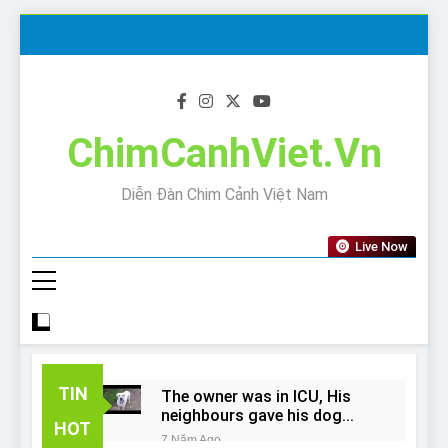
Skip
to
content
ChimCanhViet.Vn
Diễn Đàn Chim Cảnh Việt Nam
Live Now
TIN
The owner was in ICU, His
neighbours gave his dog
HOT
away!
7 Năm Ago