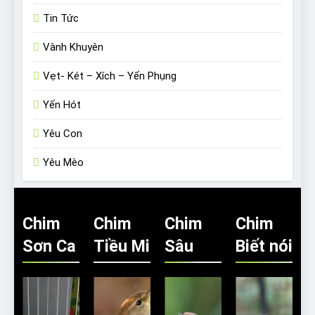
Tin Tức
Vành Khuyên
Vẹt- Két – Xích – Yến Phụng
Yến Hót
Yêu Con
Yêu Mèo
Chim
Chim
Chim
Chim
Sơn Ca
Tiều Mi
Sâu
Biết nói