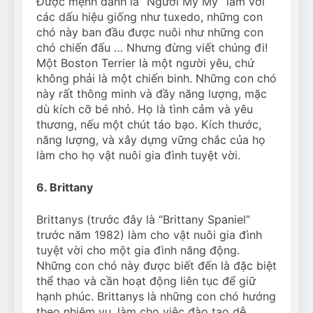
Được mệnh danh là “Người Mỹ Mỹ” làm với
các dấu hiệu giống như tuxedo, những con
chó này ban đầu được nuôi như những con
chó chiến đấu … Nhưng đừng viết chúng đi!
Một Boston Terrier là một người yêu, chứ
không phải là một chiến binh. Những con chó
này rất thông minh và đầy năng lượng, mặc
dù kích cỡ bé nhỏ. Họ là tình cảm và yêu
thương, nếu một chút táo bạo. Kích thước,
năng lượng, và xây dựng vững chắc của họ
làm cho họ vật nuôi gia đình tuyệt vời.
6. Brittany
Brittanys (trước đây là “Brittany Spaniel”
trước năm 1982) làm cho vật nuôi gia đình
tuyệt vời cho một gia đình năng động.
Những con chó này được biết đến là đặc biệt
thể thao và cần hoạt động liên tục để giữ
hạnh phúc. Brittanys là những con chó hướng
theo nhiệm vụ, làm cho việc đào tạo dễ