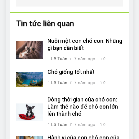
viết
Tin tức liên quan
Nuôi một con chó con: Những
gì bạn cần biết
Lê Tuân
7 năm ago
0
Chó giống tốt nhất
Lê Tuân
7 năm ago
0
Dòng thời gian của chó con:
Làm thế nào để chó con lớn
lên thành chó
Lê Tuân
7 năm ago
0
Hành vi của con chó con của