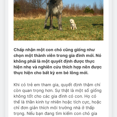
Can Bulldogs Play Fetch?
And How to Train Them!
7 Năm Ago
How Often Do I Need to
Groom My Bulldog
7 Năm Ago
Chấp nhận một con chó cũng giống như
chọn một thành viên trong gia đình mới. Nó
không phải là một quyết định được thực
hiện nhẹ và nghiên cứu thích hợp nên được
thực hiện cho bất kỳ em bé lông mới.
Khi có trẻ em tham gia, quyết định thậm chí
còn quan trọng hơn. Sự thật là một số giống
không tốt cho các gia đình có con. Họ có
thể là thần kinh tự nhiên hoặc tích cực, hoặc
chỉ đơn giản thích môi trường nhà ở thấp
trọng. Nếu bạn đang tìm kiếm con chó gia