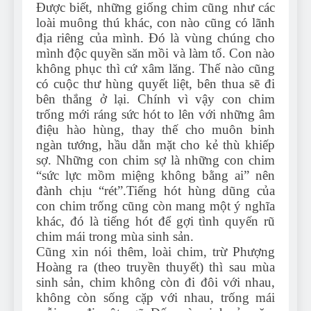
Được biết, những giống chim cũng như các
loài muông thú khác, con nào cũng có lãnh
địa riêng của mình. Đó là vùng chúng cho
mình độc quyền săn mồi và làm tổ. Con nào
không phục thì cứ xâm lăng. Thế nào cũng
có cuộc thư hùng quyết liệt, bên thua sẽ đi
bên thắng ở lại. Chính vì vậy con chim
trống mới ráng sức hót to lên với những âm
điệu hào hùng, thay thế cho muôn binh
ngàn tướng, hầu dằn mặt cho kẻ thù khiếp
sợ. Những con chim sợ là những con chim
“sức lực mồm miệng không bằng ai” nên
đành chịu “rét”.Tiếng hót hùng dũng của
con chim trống cũng còn mang một ý nghĩa
khác, đó là tiếng hót để gợi tình quyến rũ
chim mái trong mùa sinh sản.
Cũng xin nói thêm, loài chim, trừ Phượng
Hoàng ra (theo truyền thuyết) thì sau mùa
sinh sản, chim không còn đi đôi với nhau,
không còn sống cặp với nhau, trống mái