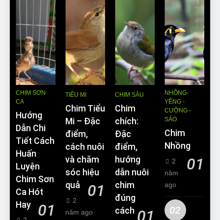
CHIM SƠN
NHỒNG-
TIỂU MI
CHIM SÂU
CA
YỂNG -
Chim Tiểu
Chim
CƯỠNG -
Hướng
SÁO
Mi – Đặc
chích:
Dẫn Chi
Chim
điểm,
Đặc
Tiết Cách
Nhồng
cách nuôi
điểm,
Huấn
và chăm
hướng
01
2
Luyện
sóc hiệu
dẫn nuôi
năm
Chim Sơn
quả
chim
ago
01
Ca Hót
đúng
2
Hay
01
02
cách
01
năm ago
2