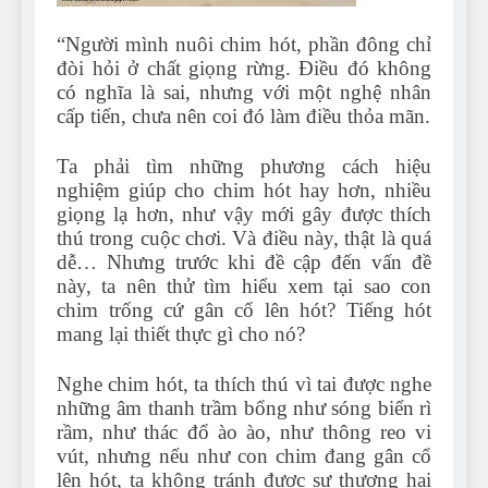
Can Bulldogs Play Fetch?
And How to Train Them!
“Người mình nuôi chim hót, phần đông chỉ
7 Năm Ago
đòi hỏi ở chất giọng rừng. Điều đó không
How Often Do I Need to
có nghĩa là sai, nhưng với một nghệ nhân
Groom My Bulldog
cấp tiến, chưa nên coi đó làm điều thỏa mãn.
7 Năm Ago
Ta phải tìm những phương cách hiệu
nghiệm giúp cho chim hót hay hơn, nhiều
giọng lạ hơn, như vậy mới gây được thích
thú trong cuộc chơi. Và điều này, thật là quá
dễ… Nhưng trước khi đề cập đến vấn đề
này, ta nên thử tìm hiểu xem tại sao con
chim trống cứ gân cổ lên hót? Tiếng hót
mang lại t
hiết thực gì cho nó?
Nghe chim hót, ta thích thú vì tai được nghe
những âm thanh trầm bổng như sóng biển rì
rầm, như thác đổ ào ào, như thông reo vi
vút, nhưng nếu như con chim đang gân cổ
lên hót, ta không tránh được sự thương hại