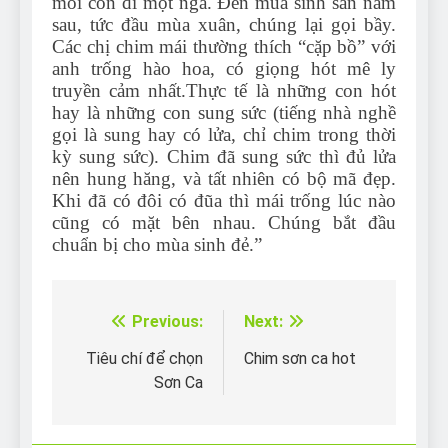
mỗi con đi một ngã. Đến mùa sinh sản năm
sau, tức đầu mùa xuân, chúng lại gọi bầy.
Các chị chim mái thường thích “cặp bồ” với
anh trống hào hoa, có giọng hót mê ly
truyền cảm nhất.Thực tế là những con hót
hay là những con sung sức (tiếng nhà nghề
gọi là sung hay có lửa, chỉ chim trong thời
kỳ sung sức). Chim đã sung sức thì đủ lửa
nên hung hăng, và tất nhiên có bộ mã đẹp.
Khi đã có đôi có đũa thì mái trống lúc nào
cũng có mặt bên nhau. Chúng bắt đầu
chuẩn bị cho mùa sinh đẻ.”
Previous:
Next:
Điều
hướng
Tiêu chí để chọn
Chim sơn ca hot
Sơn Ca
bài
viết