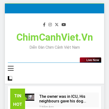
Skip
to
content
ChimCanhViet.Vn
Diễn Đàn Chim Cảnh Việt Nam
Live Now
TIN
The owner was in ICU, His
neighbours gave his dog
HOT
away!
7 Năm Ago