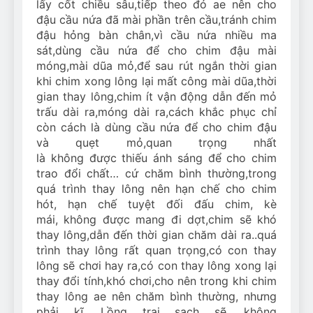
lấy cốt chiều sâu,tiếp theo đó ae nên cho
đậu cầu nứa đã mài phần trên cầu,tránh chim
đậu hỏng bàn chân,vì cầu nứa nhiều ma
sát,dùng cầu nứa để cho chim đậu mài
móng,mài dũa mỏ,để sau rút ngắn thời gian
khi chim xong lông lại mất công mài dũa,thời
gian thay lông,chim ít vận động dẫn đến mỏ
trấu dài ra,móng dài ra,cách khắc phục chỉ
còn cách là dùng cầu nứa để cho chim đậu
và quẹt mỏ,quan trọng nhất
là không được thiếu ánh sáng để cho chim
trao đổi chất… cứ chăm bình thường,trong
quá trình thay lông nên hạn chế cho chim
hót, hạn chế tuyệt đối đấu chim, kè
mái, không được mang đi dợt,chim sẽ khó
thay lông,dẫn đến thời gian chăm dài ra..quá
trình thay lông rất quan trọng,có con thay
lông sẽ chơi hay ra,có con thay lông xong lại
thay đổi tính,khó chơi,cho nên trong khi chim
thay lông ae nên chăm bình thường, nhưng
phải kĩ. Lồng trại sạch sẽ, không