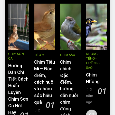
CHIM SƠN
NHỒNG-
TIỂU MI
CHIM SÂU
CA
YỂNG -
Chim Tiểu
Chim
CƯỠNG -
Hướng
SÁO
Mi – Đặc
chích:
Dẫn Chi
Chim
điểm,
Đặc
Tiết Cách
Nhồng
cách nuôi
điểm,
Huấn
và chăm
hướng
01
2
Luyện
sóc hiệu
dẫn nuôi
năm
Chim Sơn
quả
chim
ago
01
Ca Hót
đúng
2
Hay