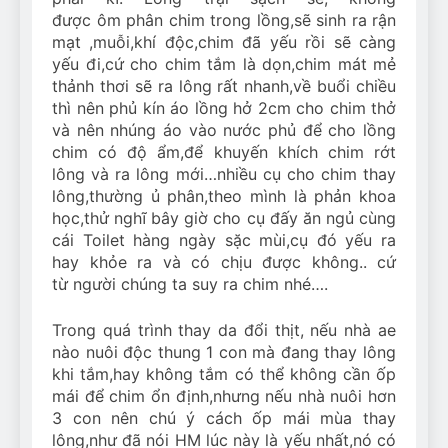
được ôm phân chim trong lồng,sẽ sinh ra rận
mạt ,muỗi,khí độc,chim đã yếu rồi sẽ càng
yếu đi,cứ cho chim tắm là dọn,chim mát mẻ
thảnh thơi sẽ ra lông rất nhanh,về buổi chiều
thì nên phủ kín áo lồng hở 2cm cho chim thở
và nên nhúng áo vào nước phủ để cho lồng
chim có độ ẩm,để khuyến khích chim rớt
lông và ra lông mới…nhiều cụ cho chim thay
lông,thường ủ phân,theo mình là phản khoa
học,thử nghĩ bây giờ cho cụ đấy ăn ngủ cùng
cái Toilet hàng ngày sặc mùi,cụ đó yếu ra
hay khỏe ra và có chịu được không.. cứ
từ người chúng ta suy ra chim nhé….
Trong quá trình thay da đổi thịt, nếu nhà ae
nào nuôi độc thung 1 con mà đang thay lông
khi tắm,hay không tắm có thể không cần ốp
mái để chim ổn định,nhưng nếu nhà nuôi hơn
3 con nên chú ý cách ốp mái mùa thay
lông,như đã nói HM lúc này là yếu nhất,nó có