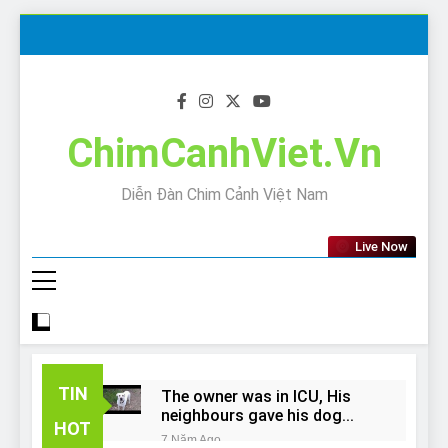
Skip
to
content
ChimCanhViet.Vn
Diễn Đàn Chim Cảnh Việt Nam
Live Now
TIN
The owner was in ICU, His
neighbours gave his dog
HOT
away!
7 Năm Ago