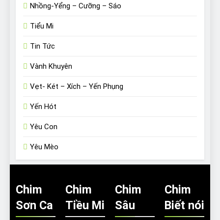
Nhồng-Yểng – Cưỡng – Sáo
Tiểu Mi
Tin Tức
Vành Khuyên
Vẹt- Két – Xích – Yến Phụng
Yến Hót
Yêu Con
Yêu Mèo
Chim
Chim
Chim
Chim
Sơn Ca
Tiều Mi
Sâu
Biết nói