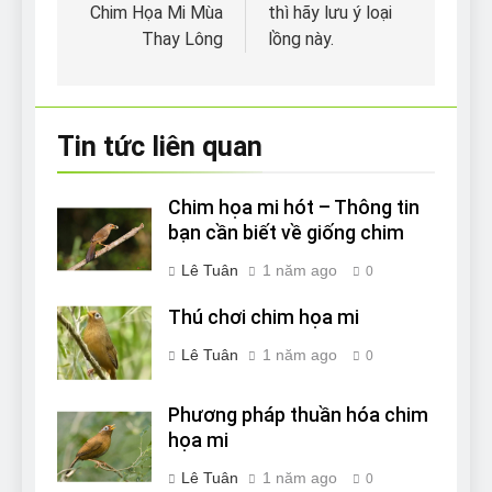
Chim Họa Mi Mùa
thì hãy lưu ý loại
bài
Thay Lông
lồng này.
viết
Tin tức liên quan
Chim họa mi hót – Thông tin
bạn cần biết về giống chim
Lê Tuân
1 năm ago
0
Thú chơi chim họa mi
Lê Tuân
1 năm ago
0
Phương pháp thuần hóa chim
họa mi
Lê Tuân
1 năm ago
0