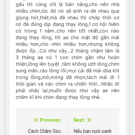
gấu thì cũng chỉ là bản năng,cho nên nhà
nhiều chim,lúc đó nó sẽ sinh ra đè nhau qua
giọng hót,thét,mà đè nhau thì chớp thời cơ
nó đè đúng dịp đang thay lông,1 cơ hội hiếm
có trong 1 năm..cho nên tốt nhất,con nào
đang thay lông, thì ae cho mật độ gần mái
nhiều hơn,cho nhìn nhiều hơn,nhưng không
được ốp…Cứ như vậy…2 tháng chậm lắm là
3 tháng ae có 1 con chim gần như hoàn
thiện,lông lên tuyệt ,tắm không ướt lông,chim
sung mãn..ráo lông rồi,mọi cái đã mài dũa khi
trong lồng,mỏ,móng đã nhọn,tách mái đi 1
thời gian và vác chim ra chiến thôi…Nhắc đi
phải nhắc lại,muốn được như vậy ae nên
chăm kĩ khi chim đang thay lông nhé.
Previous:
Next:
Điều
hướng
Cách Chăm Sóc
Nếu bạn nuôi oanh