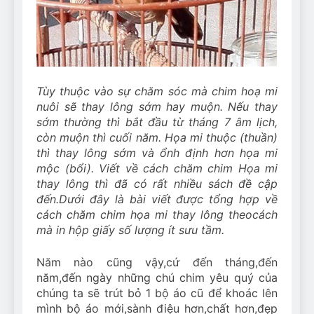
Can Bulldogs Play Fetch?
And How to Train Them!
7 Năm Ago
How Often Do I Need to
Groom My Bulldog
7 Năm Ago
Tùy thuộc vào sự chăm sóc mà chim hoạ mi
nuôi sẽ thay lông sớm hay muộn. Nếu thay
sớm thường thì bắt đầu từ tháng 7 âm lịch,
còn muộn thì cuối năm. Họa mi thuộc (thuần)
thì thay lông sớm và ổnh định hơn họa mi
mộc (bổi). Viết về cách chăm chim Họa mi
thay lông thì đã có rất nhiều sách đề cập
đến
.
Dưới đây là bài viết được tổng hợp về
cách chăm chim họa mi thay lông theo
cách
mà in hộp giấy số lượng ít sưu tầm
.
Năm nào cũng vậy,cứ đến tháng,đến
năm,đến ngày những chú chim yêu quý của
chúng ta sẽ trút bỏ 1 bộ áo cũ để khoác lên
mình bộ áo mới,sành điệu hơn,chất hơn,đẹp