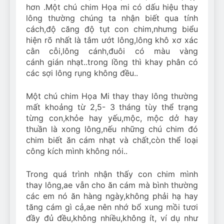
hơn .Một chú chim Họa mi có dấu hiệu thay
lông thường chúng ta nhận biết qua tính
cách,độ căng độ tụt con chim,nhưng biểu
hiện rõ nhất là tắm ướt lông,lông khô xơ xác
cằn cỗi,lông cánh,đuôi có màu vàng
cánh gián nhạt..trong lồng thì khay phân có
các sợi lông rụng không đều..
Một chú chim Họa Mi thay thay lông thường
mất khoảng từ 2,5- 3 tháng tùy thể trạng
từng con,khỏe hay yếu,mộc, mộc dở hay
thuần là xong lông,nếu những chú chim đó
chim biết ăn cám nhạt và chất,còn thể loại
công kích mình không nói..
Trong quá trình nhận thấy con chim mình
thay lông,ae vẫn cho ăn cám mà bình thường
các em nó ăn hàng ngày,không phải hạ hay
tăng cám gì cả,ae nên nhớ bổ xung mồi tươi
đầy đủ đều,không nhiều,không ít, ví dụ như