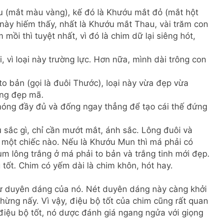
u (mắt màu vàng), kế đó là Khướu mắt đỏ (mắt hột
này hiếm thấy, nhất là Khướu mắt Thau, vài trăm con
ồi thì tuyệt nhất, vì đó là chim dữ lại siêng hót,
vì loại này trường lực. Hơn nữa, mình dài trông con
o bản (gọi là đuôi Thước), loại này vừa đẹp vừa
àng đẹp mã.
móng đầy đủ và đống ngay thẳng để tạo cái thế đứng
 sắc gì, chỉ cần mướt mắt, ánh sắc. Lông đuôi và
 một chiếc nào. Nếu là Khướu Mun thì má phải có
 lông trắng ở má phải to bản và trắng tinh mới đẹp.
tốt. Chim có yếm dài là chim khôn, hót hay.
ự duyên dáng của nó. Nét duyên dáng này càng khởi
chừng nấy. Vì vậy, điệu bộ tốt của chim cũng rất quan
 điệu bộ tốt, nó dược đánh giá ngang ngửa với giọng