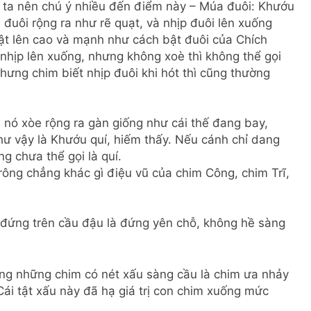
i ta nên chú ý nhiều đến điểm này – Múa đuôi: Khướu
e đuôi rộng ra như rẽ quạt, và nhịp đuôi lên xuống
ật lên cao và mạnh như cách bật đuôi của Chích
hịp lên xuống, nhưng không xoè thì không thể gọi
nhưng chim biết nhịp đuôi khi hót thì cũng thường
 nó xòe rộng ra gàn giống như cái thế đang bay,
ư vậy là Khướu quí, hiếm thấy. Nếu cánh chỉ dang
g chưa thể gọi là quí.
ông chẳng khác gì điệu vũ của chim Công, chim Trĩ,
 đứng trên cầu đậu là đứng yên chỗ, không hề sàng
ờng những chim có nét xấu sàng cầu là chim ưa nhảy
Cái tật xấu này đã hạ giá trị con chim xuống mức