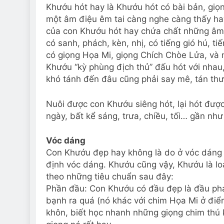
Khướu hót hay là Khướu hót có bài bản, giọ
một âm điệu êm tai càng nghe càng thấy hay
của con Khướu hót hay chứa chất những âm t
có sanh, phách, kèn, nhị, có tiếng gió hú, ti
có giọng Họa Mi, giọng Chích Chòe Lửa, và
Khướu “kỳ phùng địch thủ” đấu hót với nha
khó tánh đến đâu cũng phải say mê, tán th
Nuôi được con Khướu siêng hót, lại hót được
ngày, bất kể sáng, trưa, chiều, tối… gần nh
Vóc dáng
Con Khướu đẹp hay không là do ở vóc dáng c
định vóc dáng. Khướu cũng vậy, Khướu là lo
theo những tiêu chuẩn sau đây:
Phần đầu: Con Khướu có đầu đẹp là đầu phả
bạnh ra quá (nó khác với chim Họa Mi ở đi
khôn, biết học nhanh những giọng chim thú 