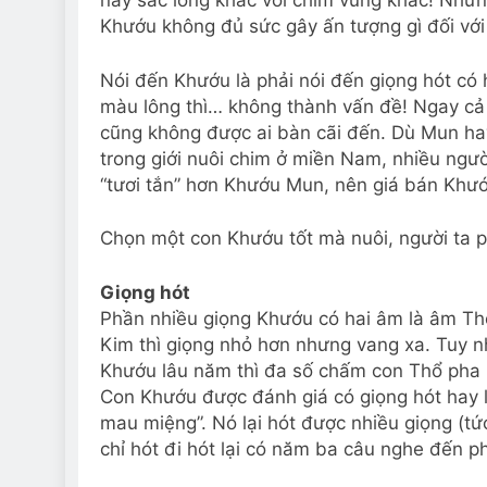
này sắc lông khác với chim vùng khác! Như
Khướu không đủ sức gây ấn tượng gì đối với
Nói đến Khướu là phải nói đến giọng hót có
màu lông thì… không thành vấn đề! Ngay cả
cũng không được ai bàn cãi đến. Dù Mun ha
trong giới nuôi chim ở miền Nam, nhiều ngườ
“tươi tắn” hơn Khướu Mun, nên giá bán Khư
Chọn một con Khướu tốt mà nuôi, người ta p
Giọng hót
Phần nhiều giọng Khướu có hai âm là âm Th
Kim thì giọng nhỏ hơn nhưng vang xa. Tuy n
Khướu lâu năm thì đa số chấm con Thổ pha 
Con Khướu được đánh giá có giọng hót hay l
mau miệng”. Nó lại hót được nhiều giọng (tức
chỉ hót đi hót lại có năm ba câu nghe đến p