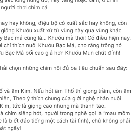
ng sắc lông hung đỏ, hay vàng hoặc xám, ở chim
 người chơi chim cả.
 hay hay không, điệu bộ có xuất sắc hay không, còn
 giống Khướu xuất xứ từ vùng này qua vùng khác
y Bạc má cũng là… Khướu mà thôi! Có điều hiện nay,
i chỉ thích nuôi Khướu Bạc Má, cho rằng trông nó
ớu Bạc Má bổi cao giá hơn Khướu Mun chút đỉnh!
hải chọn những chim hội đủ ba tiêu chuẩn sau đây:
ổ và âm Kim. Nếu hót âm Thổ thì giọng trầm, còn âm
hiên, Theo ý thích chung của giới nghệ nhân nuôi
Kim, tức là giọng cao nhưng mà thanh tao.
à chim siêng hót, người trong nghề gọi là “mau mồm
 là biết đảo tiếng một cách tài tình), chứ không phải
hát ngấy!