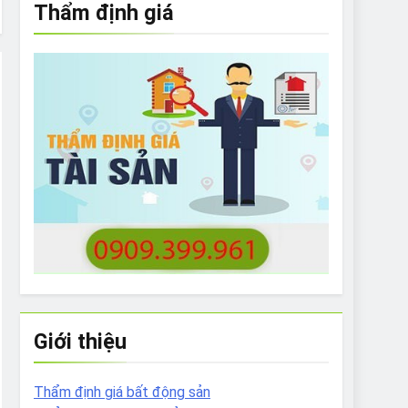
Thẩm định giá
e to What Bulldogs Can (and can’t) Eat
 Run Long Distances?
Do I Need to Groom My Bulldog
Giới thiệu
Thẩm định giá bất động sản