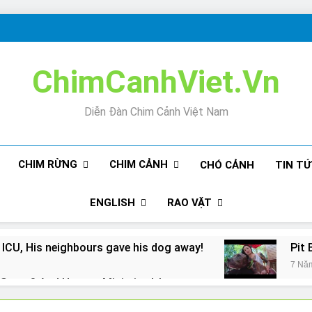
ChimCanhViet.Vn
Diễn Đàn Chim Cảnh Việt Nam
CHIM RỪNG
CHIM CẢNH
CHÓ CẢNH
TIN T
ENGLISH
RAO VẶT
 ICU, His neighbours gave his dog away!
Pit 
7 Nă
Snore? And How to Minimize It!