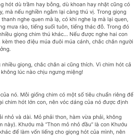
ng hót dù trầm hay bỗng, dù khoan hay nhặt cũng có
, mà nếu nghiền ngẫm lại càng thú vị. Trong giọng
hanh nghe quen mà lạ, có khi nghe lạ mà lại quen,
ếng mưa rào, tiếng suối tuôn, tiếng thác đỗ. Trong đó
 nhiều giọng chim thú khác… Nếu được nghe hai con
u, kèm theo điệu múa đuôi múa cánh, chắc chắn người
ưởng.
 nhiều giọng, chắc chắn ai cũng thích. Vì chim hót cả
ư không lúc nào chịu ngưng miệng!
ủa nó. Mỗi giống chim có một số tiêu chuẩn riêng để
ại chim hót lớn con, nên vóc dáng của nó được định
i nhỏ và dài. Mỏ phải thon, hàm vừa phải, không
ểm này). Khướu mà “Thon mỏ nhỏ đầu” là con Khướu
khác để làm vốn liếng cho giọng hót của mình, nên