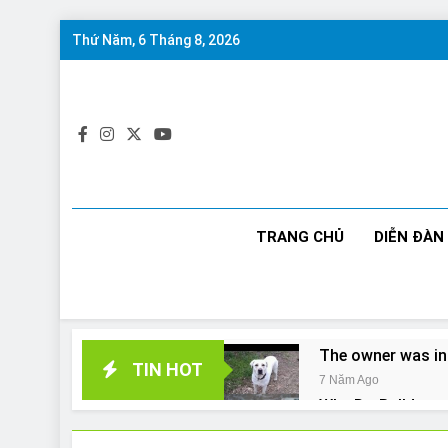
Skip
Thứ Năm, 6 Tháng 8, 2026
to
content
TRANG CHỦ
DIỄN ĐÀN
The owner was in
TIN HOT
7 Năm Ago
Why Do Bulldogs 
7 Năm Ago