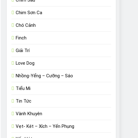
Chim Sâu
Chim Sơn Ca
Chó Cảnh
Finch
Giải Trí
Love Dog
Nhồng-Yểng – Cưỡng – Sáo
Tiểu Mi
Tin Tức
Vành Khuyên
Vẹt- Két – Xích – Yến Phụng