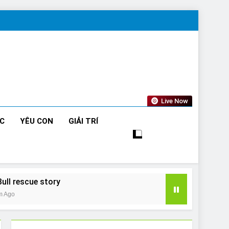
Live Now
ỨC
YÊU CON
GIẢI TRÍ
Bull rescue story
m Ago