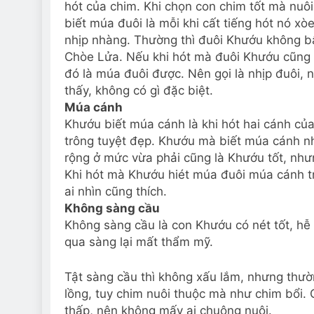
hót của chim. Khi chọn con chim tốt mà nuô
biết múa đuôi là mỗi khi cất tiếng hót nó xò
nhịp nhàng. Thường thì đuôi Khướu không b
Chòe Lửa. Nếu khi hót mà đuôi Khướu cũng n
đó là múa đuôi được. Nên gọi là nhịp đuôi, 
thấy, không có gì đặc biệt.
Múa cánh
Khướu biết múa cánh là khi hót hai cánh của
trông tuyệt đẹp. Khướu mà biết múa cánh nh
rộng ở mức vừa phải cũng là Khướu tốt, nhưn
Khi hót mà Khướu hiét múa đuôi múa cánh tr
ai nhìn cũng thích.
Không sàng cầu
Không sàng cầu là con Khướu có nét tốt, hễ
qua sàng lại mất thẩm mỹ.
Tật sàng cầu thì không xấu lắm, nhưng thư
lồng, tuy chim nuôi thuộc mà như chim bổi. 
thấp, nên không mấy ai chuộng nuôi.