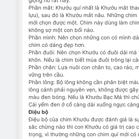
giọng nó rất hay.
Phần mắt: Khướu quí nhất là Khướu mắt tha
lựu), sau đó là Khướu mắt nâu. Những chim 
mới chọn được một. Chim này dùng làm chim m
không sợ một con bổi nào.
Phần mình: Nên chọn những con có mình dài, 
chim có dáng đẹp hơn.
Phần đuôi: Nên chọn Khướu có đuôi dài mà t
khôn. Nếu là chim biết múa đuôi trông lại c
Phần chân: Lựa nuôi con chân to, cao ráo, 
vững trên cầu.
Phần lông: Bộ lông không cần phân biệt màu
lông cánh phải nguyên vẹn, không được gãy
màu đen bóng. Nếu là Khướu Bạc Má thì chùm
Cái yếm đen ở cổ càng dài xuống ngực càng 
Điệu bộ
Điệu bộ của chim Khướu được đánh giá là s
sắc chừng nào thì con Khướu có giá trị cao 
trọng, vì thường những con chim quí mới có