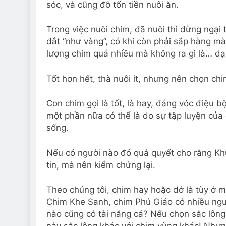
sóc, và cũng đỡ tốn tiền nuôi ăn.
Trong việc nuôi chim, đã nuôi thì đừng ngại
đắt “như vàng”, có khi còn phải sắp hàng mà
lượng chim quá nhiều mà không ra gì là… dại
Tốt hơn hết, thà nuôi ít, nhưng nên chọn ch
Con chim gọi là tốt, là hay, đáng vóc điệu b
một phần nữa có thể là do sự tập luyện của 
sống.
Nếu có người nào đó quả quyết cho rằng Khư
tin, mà nên kiểm chứng lại.
Theo chúng tôi, chim hay hoặc dở là tùy ở m
Chim Khe Sanh, chim Phú Giáo có nhiều ngườ
nào cũng có tài năng cả? Nếu chọn sắc lông 