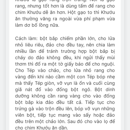
rang, nhưng tốt hơn là dùng tấm để rang cho
chim Khướu dễ ăn hơn. Hột gạo to thì Khướu
ăn thường văng ra ngoài vừa phí phạm vừa
làm dơ bố lồng nữa.
Cách làm: bột bắp chiếm phần lớn, cho lửa
nhỏ liêu riêu, đảo cho đều tay, nên chia làm
nhiều lần để tránh trường hợp bột bắp bị
cháy do đảo không đều, khi ngửi thấy mùi
thơm thì đổ ra một tờ giấy báo để cho nguội.
Cho Tép vào chảo, cho lửa nhỏ rang cho
vàng đến khi nào cầm một con Tép bóp nhẹ
mà thấy Tép giòn, vỡ vụn là ổn và cuối cùng
giã nát đổ vào đống bột ngô. Bột dinh
dưỡng không cần rang vàng cho vào đống
bột bắp kia đảo đều tất cả. Tiếp tục cho
trứng gà vào trộn đều lên, bóp vỡ vụn những
viên bột, tiếp tục mang vào sấy hoặc đảo
đều trên một chảo lớn. Sau đó cho vào lọ để
cho chim Khướu ăn dần.