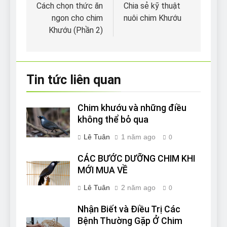
hướng
Cách chọn thức ăn
Chia sẻ kỹ thuật
ngon cho chim
nuôi chim Khướu
bài
Khướu (Phần 2)
viết
Tin tức liên quan
Chim khướu và những điều
không thể bỏ qua
Lê Tuân
1 năm ago
0
CÁC BƯỚC DƯỠNG CHIM KHI
MỚI MUA VỀ
Lê Tuân
2 năm ago
0
Nhận Biết và Điều Trị Các
Bệnh Thường Gặp Ở Chim