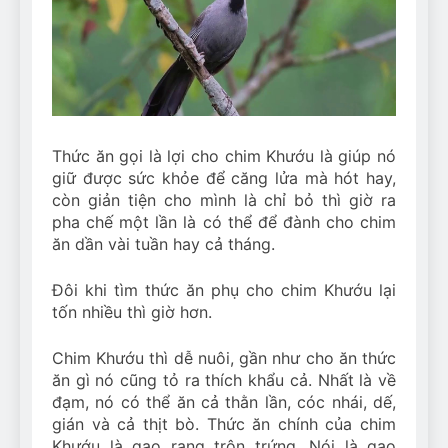
Thức ăn gọi là lợi cho chim Khướu là giúp nó
giữ được sức khỏe để căng lửa mà hót hay,
còn giản tiện cho mình là chỉ bỏ thì giờ ra
pha chế một lần là có thể để đành cho chim
ăn dần vài tuần hay cả tháng.
Đôi khi tìm thức ăn phụ cho chim Khướu lại
tốn nhiều thì giờ hơn.
Chim Khướu thì dễ nuôi, gần như cho ăn thức
ăn gì nó cũng tỏ ra thích khẩu cả. Nhất là về
đạm, nó có thể ăn cả thằn lần, cóc nhái, dế,
gián và cả thịt bò. Thức ăn chính của chim
Khướu là gạo rang trộn trứng. Nói là gạo