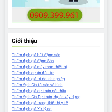
Giới thiệu
Thẩm định giá bất động sản
Thẩm định giá động Sản
Thẩm định giá máy móc thiết bị
Thẩm định dự án đầu tư
Thẩm định giá tri doanh nghiệp
Thẩm Định Giá tài sản vô hình
Thẩm định giá dự toán gói thầu
Thẩm Định Giá Dự toán, dự án xây dựng
Thẩm định giá trang thiết bị y tế
Thẩm định giá Xử lý nợ