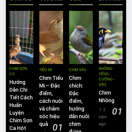
CHIM SƠN
NHỒNG-
TIỂU MI
CHIM SÂU
CA
YỂNG -
Chim Tiểu
Chim
CƯỠNG -
Hướng
SÁO
Mi – Đặc
chích:
Dẫn Chi
Chim
điểm,
Đặc
Tiết Cách
Nhồng
cách nuôi
điểm,
Huấn
và chăm
hướng
01
2
Luyện
sóc hiệu
dẫn nuôi
năm
Chim Sơn
quả
chim
ago
01
Ca Hót
đúng