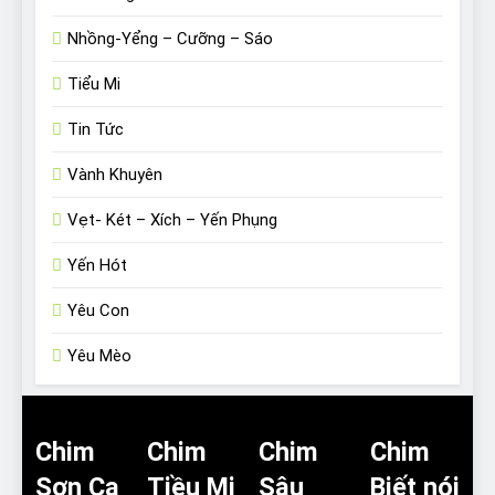
Nhồng-Yểng – Cưỡng – Sáo
Tiểu Mi
Tin Tức
Vành Khuyên
Vẹt- Két – Xích – Yến Phụng
Yến Hót
Yêu Con
Yêu Mèo
Chim
Chim
Chim
Chim
Sơn Ca
Tiều Mi
Sâu
Biết nói