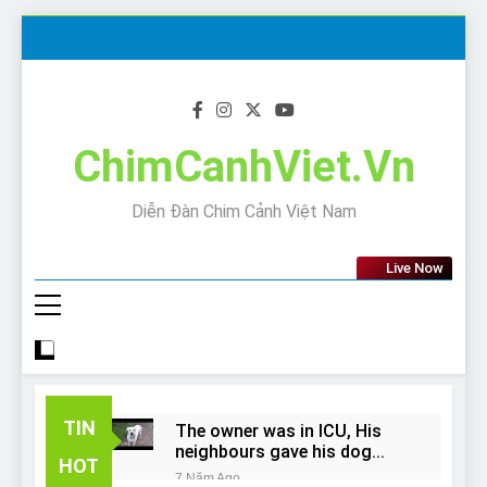
Skip
to
content
ChimCanhViet.Vn
Diễn Đàn Chim Cảnh Việt Nam
Live Now
TIN
The owner was in ICU, His
neighbours gave his dog
HOT
away!
7 Năm Ago