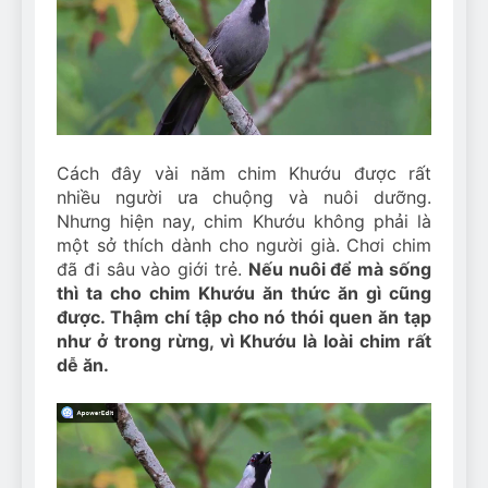
Can Bulldogs Play Fetch?
And How to Train Them!
7 Năm Ago
How Often Do I Need to
Groom My Bulldog
7 Năm Ago
Cách đây vài năm chim Khướu được rất
nhiều người ưa chuộng và nuôi dưỡng.
Nhưng hiện nay, chim Khướu không phải là
một sở thích dành cho người già. Chơi chim
đã đi sâu vào giới trẻ.
Nếu nuôi để mà sống
thì ta cho chim Khướu ăn thức ăn gì cũng
được. Thậm chí tập cho nó thói quen ăn tạp
như ở trong rừng, vì Khướu là loài chim rất
dễ ăn.