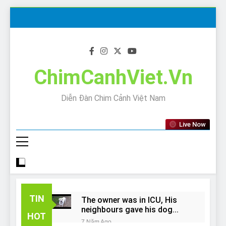
Skip
to
content
ChimCanhViet.Vn
Diễn Đàn Chim Cảnh Việt Nam
Live Now
TIN
The owner was in ICU, His
neighbours gave his dog
HOT
away!
7 Năm Ago