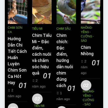
CHIM SƠN
NHỒNG-
TIỂU MI
CHIM SÂU
CA
YỂNG -
Chim Tiểu
Chim
CƯỠNG -
Hướng
SÁO
Mi – Đặc
chích:
Dẫn Chi
Chim
điểm,
Đặc
Tiết Cách
Nhồng
cách nuôi
điểm,
Huấn
và chăm
hướng
01
2
Luyện
sóc hiệu
dẫn nuôi
năm
Chim Sơn
quả
chim
ago
01
Ca Hót
đúng
2
Hay
01
02
cách
01
năm ago
2
NHỒNG-
1
năm ago
YỂNG -
02
năm ago
CƯỠNG
- SÁO
TIỂU MI