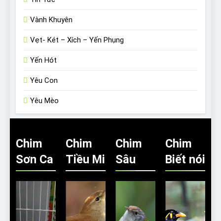
Vành Khuyên
Vẹt- Két – Xích – Yến Phụng
Yến Hót
Yêu Con
Yêu Mèo
Chim
Chim
Chim
Chim
Sơn Ca
Tiều Mi
Sâu
Biết nói