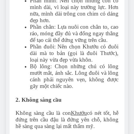
Phần mình: Nên chọn những con có
mình dài, vì loại này trường lực. Hơn
nữa, mình dài trông con chim có dáng
đẹp hơn.
Phần chân: Lựa nuôi con chân to, cao
ráo, móng đầy đủ và đống ngay thẳng
để tạo cái thế đứng vững trên cầu.
Phần đuôi: Nên chọn Khướu có đuôi
dài mà to bản (gọi là đuôi Thước),
loại này vừa đẹp vừa khôn.
Bộ lông: Chọn những chú có lông
mướt mắt, ánh sắc. Lông đuôi và lông
cánh phải nguyên vẹn, không được
gãy một chiếc nào.
2. Không sàng cầu
Không sàng cầu là con
Khướu
có nét tốt, hễ
đứng trên cầu đậu là đứng yên chỗ, không
hề sàng qua sàng lại mất thẩm mỹ.