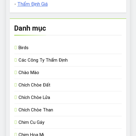
-
Thẩm Định Giá
Danh mục
Birds
Các Công Ty Thẩm Định
Chào Mào
Chích Chòe Đất
Chích Chòe Lửa
Chích Chòe Than
Chim Cu Gáy
Chim Họa Mi