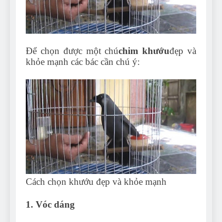
Can Bulldogs Play Fetch?
And How to Train Them!
7 Năm Ago
How Often Do I Need to
Groom My Bulldog
Để chọn được một chú
chim khướu
đẹp và
khỏe mạnh các bác cần chú ý:
7 Năm Ago
Cách chọn khướu đẹp và khỏe mạnh
1. Vóc dáng