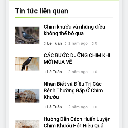
Tin tức liên quan
Chim khướu và những điều
không thể bỏ qua
Lê Tuân
1 năm ago
0
CÁC BƯỚC DƯỠNG CHIM KHI
MỚI MUA VỀ
Lê Tuân
2 năm ago
0
Nhận Biết và Điều Trị Các
Bệnh Thường Gặp Ở Chim
Khướu
Lê Tuân
2 năm ago
0
Hướng Dẫn Cách Huấn Luyện
Chim Khướu Hót Hiệu Quả