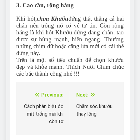
3. Cao cầu, rộng háng
Khi hót,
chim Khướu
đứng thật thẳng cả hai
chân nên trông nó có vẻ tự tin. Còn rộng
háng là khi hót Khướu đứng dạng chân, tạo
được sự hùng mạnh, hiên ngang. Thường
những chim dữ hoặc căng lửa mới có cái thế
đứng này.
Trên là một số tiêu chuẩn để chọn khướu
đẹp và khỏe mạnh. Thích Nuôi Chim chúc
các bác thành công nhé !!!
Previous:
Next:
Điều
hướng
Cách phân biệt ốc
Chăm sóc khướu
mít trống mái khi
thay lông
bài
còn tơ
viết