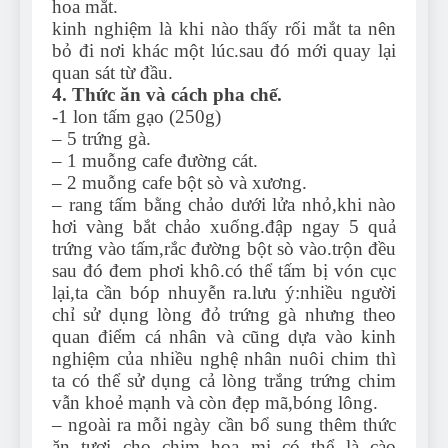
hoa mắt.
kinh nghiệm là khi nào thấy rối mắt ta nên
bỏ đi nơi khác một lúc.sau đó mới quay lại
quan sát từ đầu.
4. Thức ăn và cách pha chế.
-1 lon tấm gạo (250g)
– 5 trứng gà.
– 1 muỗng cafe đường cát.
– 2 muỗng cafe bột sò và xương.
– rang tấm bằng chảo dưới lửa nhỏ,khi nào
hơi vàng bắt chảo xuống.đập ngay 5 quả
trứng vào tấm,rắc đường bột sò vào.trộn đều
sau đó đem phơi khô.có thể tấm bị vón cục
lại,ta cần bóp nhuyễn ra.lưu ý:nhiều người
chỉ sử dụng lòng đỏ trứng gà nhưng theo
quan điểm cá nhân và cũng dựa vào kinh
nghiệm của nhiều nghệ nhân nuôi chim thì
ta có thể sử dụng cả lòng trắng trứng chim
vẫn khoẻ mạnh và còn đẹp mã,bóng lông.
– ngoài ra mỗi ngày cần bổ sung thêm thức
ăn tươi cho chim họa mi có thể là cào