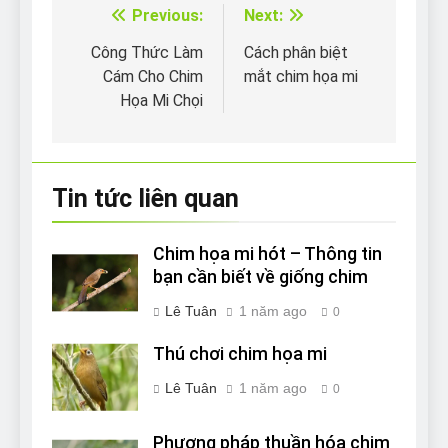
Previous:
Next:
Điều
hướng
Công Thức Làm
Cách phân biệt
Cám Cho Chim
mắt chim họa mi
bài
Họa Mi Chọi
viết
Tin tức liên quan
Chim họa mi hót – Thông tin
bạn cần biết về giống chim
Lê Tuân
1 năm ago
0
Thú chơi chim họa mi
Lê Tuân
1 năm ago
0
Phương pháp thuần hóa chim