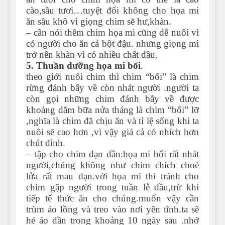
cào,sâu tươi…tuyệt đối không cho họa mi
ăn sâu khô vì giọng chim sẽ hư,khàn.
– cần nói thêm chim họa mi cũng dễ nuôi vì
có người cho ăn cả bột đậu. nhưng giọng mi
trở nên khàn vì có nhiều chất dầu.
5. Thuần dưỡng họa mi bổi
.
theo giới nuôi chim thì chim “bổi” là chim
rừng đánh bẫy về còn nhát người .người ta
còn gọi những chim đánh bẫy về được
khoảng dăm bữa nửa tháng là chim “bổi” lỡ
,nghĩa là chim đã chịu ăn và tỉ lệ sống khi ta
nuôi sẽ cao hơn ,vì vậy giá cả có nhích hơn
chút đỉnh.
– tập cho chim dạn dần:họa mi bổi rất nhát
người,chúng không như chim chích choè
lửa rất mau dạn.với họa mi thì tránh cho
chim gặp người trong tuần lễ đầu,trừ khi
tiếp tế thức ăn cho chúng.muốn vậy cần
trùm áo lồng và treo vào nơi yên tĩnh.ta sẽ
hé áo dần trong khoảng 10 ngày sau .nhớ