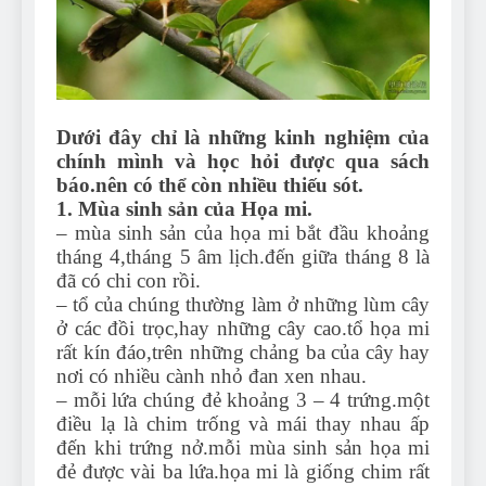
Can Bulldogs Play Fetch?
And How to Train Them!
7 Năm Ago
How Often Do I Need to
Groom My Bulldog
7 Năm Ago
Dưới đây chỉ là những kinh nghiệm của
chính mình và học hỏi được qua sách
báo.nên có thể còn nhiều thiếu sót.
1. Mùa sinh sản của Họa mi.
– mùa sinh sản của họa mi bắt đầu khoảng
tháng 4,tháng 5 âm lịch.đến giữa tháng 8 là
đã có chi con rồi.
– tổ của chúng thường làm ở những lùm cây
ở các đồi trọc,hay những cây cao.tổ họa mi
rất kín đáo,trên những chảng ba của cây hay
nơi có nhiều cành nhỏ đan xen nhau.
– mỗi lứa chúng đẻ khoảng 3 – 4 trứng.một
điều lạ là chim trống và mái thay nhau ấp
đến khi trứng nở.mỗi mùa sinh sản họa mi
đẻ được vài ba lứa.họa mi là giống chim rất