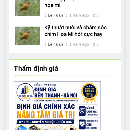
họa mi
Lê Tuân
1 năm ago
0
Kỹ thuật nuôi và chăm sóc
chim Họa Mi hót cực hay
Lê Tuân
1 năm ago
0
Thẩm định giá