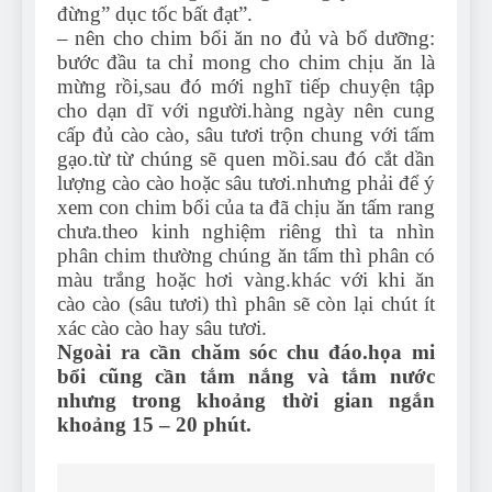
đừng” dục tốc bất đạt”.
– nên cho chim bổi ăn no đủ và bổ dưỡng:
bước đầu ta chỉ mong cho chim chịu ăn là
mừng rồi,sau đó mới nghĩ tiếp chuyện tập
cho dạn dĩ với người.hàng ngày nên cung
cấp đủ cào cào, sâu tươi trộn chung với tấm
gạo.từ từ chúng sẽ quen mồi.sau đó cắt dần
lượng cào cào hoặc sâu tươi.nhưng phải để ý
xem con chim bổi của ta đã chịu ăn tấm rang
chưa.theo kinh nghiệm riêng thì ta nhìn
phân chim thường chúng ăn tấm thì phân có
màu trắng hoặc hơi vàng.khác với khi ăn
cào cào (sâu tươi) thì phân sẽ còn lại chút ít
xác cào cào hay sâu tươi.
Ngoài ra cần chăm sóc chu đáo.họa mi
bổi cũng cần tắm nắng và tắm nước
nhưng trong khoảng thời gian ngắn
khoảng 15 – 20 phút.