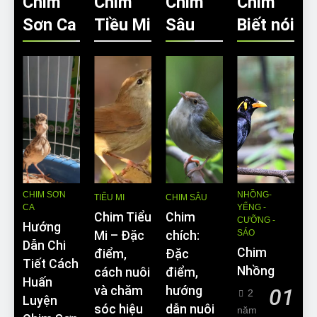
Chim
Chim
Chim
Chim
Sơn Ca
Tiều Mi
Sâu
Biết nói
CHIM SƠN
NHỒNG-
TIỂU MI
CHIM SÂU
CA
YỂNG -
Chim Tiểu
Chim
CƯỠNG -
Hướng
SÁO
Mi – Đặc
chích:
Dẫn Chi
Chim
điểm,
Đặc
Tiết Cách
Nhồng
cách nuôi
điểm,
Huấn
và chăm
hướng
01
2
Luyện
sóc hiệu
dẫn nuôi
năm