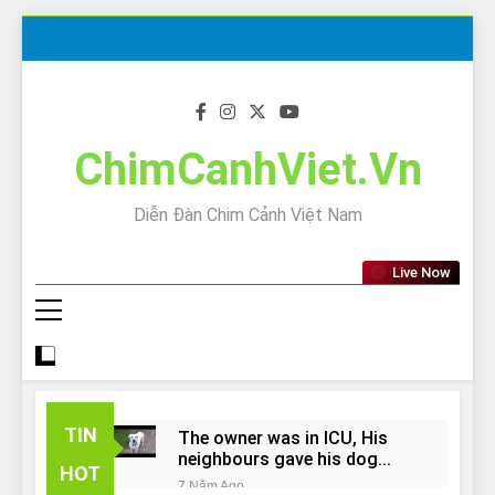
Skip
to
content
ChimCanhViet.Vn
Diễn Đàn Chim Cảnh Việt Nam
Live Now
TIN
The owner was in ICU, His
neighbours gave his dog
HOT
away!
7 Năm Ago