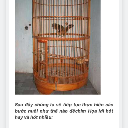
Can Bulldogs Play Fetch?
And How to Train Them!
7 Năm Ago
How Often Do I Need to
Groom My Bulldog
7 Năm Ago
Sau đây chúng ta sẽ tiếp tục thực hiện các
bước nuôi như thế nào để
chim Họa Mi hót
hay và hót nhiều
: