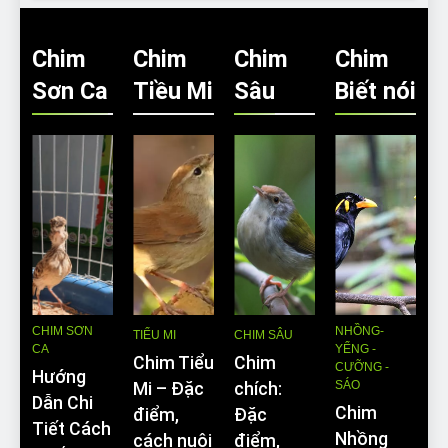
Chim
Chim
Chim
Chim
Sơn Ca
Tiều Mi
Sâu
Biết nói
CHIM SƠN
NHỒNG-
TIỂU MI
CHIM SÂU
CA
YỂNG -
Chim Tiểu
Chim
CƯỠNG -
Hướng
SÁO
Mi – Đặc
chích:
Dẫn Chi
Chim
điểm,
Đặc
Tiết Cách
Nhồng
cách nuôi
điểm,