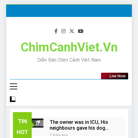
Skip
to
content
ChimCanhViet.Vn
Diễn Đàn Chim Cảnh Việt Nam
Live Now
TIN
The owner was in ICU, His
neighbours gave his dog
HOT
away!
7 Năm Ago