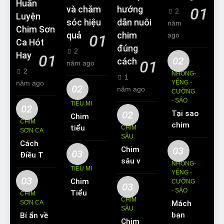
Huấn
và chăm
hướng
01
2
Luyện
sóc hiệu
dẫn nuôi
năm
Chim Sơn
quả
chim
ago
01
Ca Hót
đúng
2
Hay
01
02
cách
01
năm ago
2
NHỒNG-
1
năm ago
YỂNG -
02
năm ago
CƯỠNG
- SÁO
TIỂU MI
02
02
Tại sao
Chim
CHIM
chim
tiểu mi
CHIM
SƠN CA
Sáo lại
SÂU
ăn gì?
Cách
được
Chim
03
Kinh
03
Điều Trị
yêu
sâu và
nghiệm
NHỒNG-
Hiệu
TIỂU MI
thích
những
YỂNG -
nuôi
Quả
03
Chim
nuôi
CƯỠNG
thông
chim
03
Các
- SÁO
Tiểu Mi
làm thú
CHIM
tin cơ
tiểu mi
CHIM
Bệnh
SƠN CA
Mách
ăn gì?
cưng?
bản về
cần
SÂU
Thường
bạn
Bí ẩn về
Hót
loài
biết
Chim