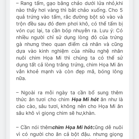
– Rang tấm, gạo bằng chảo dưới lửa nhỏ,khi
nào thấy hơi vàng thì bắt chảo xuống. Cho 5
quả trứng vào tấm, rắc đường bột sò vào và
trộn đều sau đó đem phơi khô, có thể tấm bị
vón cục lại, ta cần bóp nhuyễn ra. Lưu ý: Có
nhiều người chỉ sử dụng lòng đỏ của trứng
gà nhưng theo quan điểm cá nhân và cũng
dựa vào kinh nghiệm của nhiều nghệ nhân
nuôi chim Họa Mi thì chúng ta có thể sử
dụng tất cả lòng trắng trứng, chim Họa Mi ăn
vẫn khoẻ mạnh và còn đẹp mã, bóng lông
nữa.
– Ngoài ra mỗi ngày ta cần bổ sung thêm
thức ăn tươi cho chim
Họa Mi hót
ăn như là
cào cào, sâu tươi, không nên cho Họa Mi ăn
sâu khô vì giọng chim sẽ hư,khàn.
– Cần nói thêm
chim Họa Mi hót
cũng dễ nuôi
vì có người cho ăn cả bột đậu. nhưng giọng