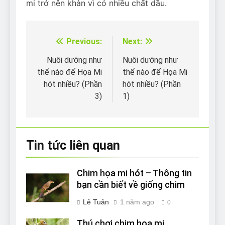
mi trở nên khàn vì có nhiều chất dầu.
Previous:
Next:
Điều
hướng
Nuôi dưỡng như
Nuôi dưỡng như
thế nào để Họa Mi
thế nào để Họa Mi
bài
hót nhiều? (Phần
hót nhiều? (Phần
viết
3)
1)
Tin tức liên quan
Chim họa mi hót – Thông tin
bạn cần biết về giống chim
Lê Tuân
1 năm ago
0
Thú chơi chim họa mi