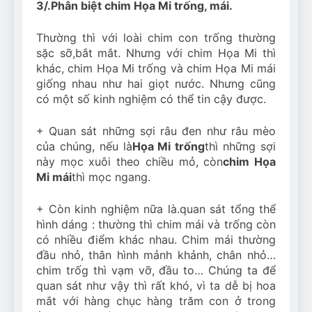
3/.Phân biệt chim Họa Mi trống, mái.
Thường thì với loài chim con trống thường
sặc sỡ,bắt mắt. Nhưng với chim Họa Mi thì
khác, chim Họa Mi trống và chim Họa Mi mái
giống nhau như hai giọt nước. Nhưng cũng
có một số kinh nghiệm có thể tin cậy được.
+ Quan sát những sợi râu đen như râu mèo
của chúng, nếu là
Họa Mi trống
thì những sợi
này mọc xuôi theo chiều mỏ, còn
chim Họa
Mi mái
thì mọc ngang.
+ Còn kinh nghiệm nữa là.quan sát tổng thể
hình dáng : thường thì chim mái và trống còn
có nhiều điểm khác nhau. Chim mái thường
đầu nhỏ, thân hình mảnh khảnh, chân nhỏ…
chim trốg thì vạm vỡ, đầu to… Chúng ta để
quan sát như vậy thì rất khó, vì ta dễ bị hoa
mắt với hàng chục hàng trăm con ở trong