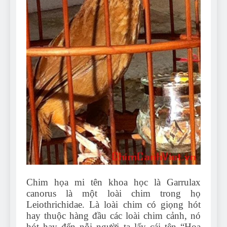
Can Bulldogs Play Fetch?
And How to Train Them!
7 Năm Ago
How Often Do I Need to
Groom My Bulldog
7 Năm Ago
Chim họa mi tên khoa học là Garrulax
canorus là một loài chim trong họ
Leiothrichidae. Là loài chim có giọng hót
hay thuộc hàng đầu các loài chim cảnh, nó
hót hay đến nỗi người ta lấy cái tên “Họa