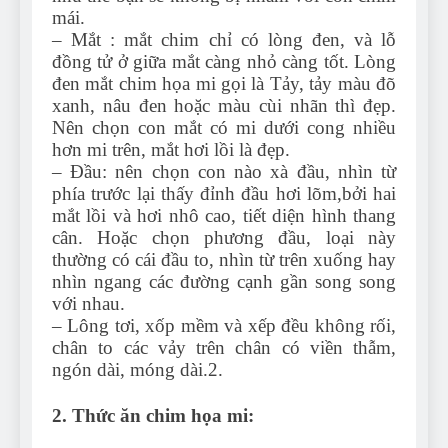
mái.
– Mắt : mắt chim chỉ có lòng đen, và lỗ
đồng tử ở giữa mắt càng nhỏ càng tốt. Lòng
đen mắt chim họa mi gọi là Tảy, tảy màu đõ
xanh, nâu đen hoặc màu cùi nhãn thì đẹp.
Nên chọn con mắt có mi dưới cong nhiều
hơn mi trên, mắt hơi lồi là đẹp.
– Đầu: nên chọn con nào xà đầu, nhìn từ
phía trước lại thấy đỉnh đầu hơi lõm,bởi hai
mắt lồi và hơi nhô cao, tiết diện hình thang
cân. Hoặc chọn phương đầu, loại này
thường có cái đầu to, nhìn từ trên xuống hay
nhìn ngang các đường cạnh gần song song
với nhau.
– Lông tơi, xốp mềm và xếp đều không rối,
chân to các vảy trên chân có viền thẫm,
ngón dài, móng dài.2.
2. Thức ăn chim họa mi: