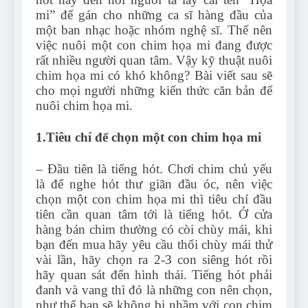
mi” để gán cho những ca sĩ hàng đầu của
một ban nhạc hoặc nhóm nghệ sĩ. Thế nên
việc nuôi một con chim họa mi đang được
rất nhiều người quan tâm. Vậy kỹ thuật nuôi
chim họa mi có khó không? Bài viết sau sẽ
cho mọi người những kiến thức căn bản để
nuôi chim họa mi.
1.Tiêu chí để chọn một con chim họa mi
– Đầu tiên là tiếng hót. Chơi chim chủ yếu
là để nghe hót thư giãn đầu óc, nên việc
chọn một con chim họa mi thì tiêu chí đầu
tiên cần quan tâm tới là tiếng hót. Ở cửa
hàng bán chim thường có còi chùy mái, khi
bạn đến mua hãy yêu cầu thổi chùy mái thử
vài lần, hãy chọn ra 2-3 con siêng hót rồi
hãy quan sát đến hình thái. Tiếng hót phải
đanh và vang thì đó là những con nên chọn,
như thế bạn sẽ không bị nhầm với con chim