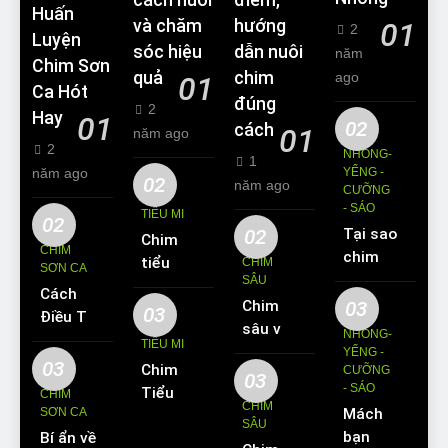
Huấn
và chăm
hướng
01
2
Luyện
sóc hiệu
dẫn nuôi
năm
Chim Sơn
quả
chim
ago
01
Ca Hót
đúng
2
Hay
01
02
cách
01
năm ago
2
NHỒNG-
1
năm ago
YỂNG -
02
năm ago
CƯỠNG
- SÁO
TIỂU MI
02
02
Tại sao
Chim
CHIM
chim
tiểu mi
CHIM
SƠN CA
Sáo lại
SÂU
ăn gì?
Cách
được
Chim
03
Kinh
03
Điều Trị
yêu
sâu và
nghiệm
NHỒNG-
Hiệu
TIỂU MI
thích
những
YỂNG -
nuôi
Quả
03
Chim
nuôi
CƯỠNG
thông
chim
03
Các
- SÁO
Tiểu Mi
làm thú
CHIM
tin cơ
tiểu mi
CHIM
Bệnh
SƠN CA
Mách
ăn gì?
cưng?
bản về
cần
SÂU
Thường
bạn
Bí ẩn về
Hót
loài
biết