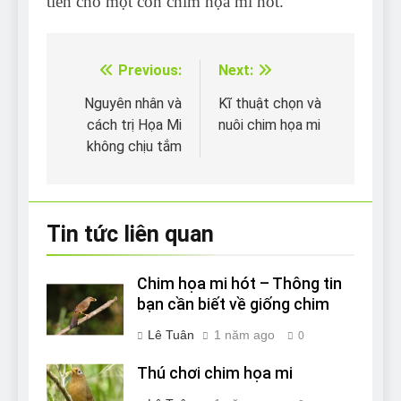
tiền cho một con chim họa mi hót.
Previous:
Next:
Điều
hướng
Nguyên nhân và
Kĩ thuật chọn và
cách trị Họa Mi
nuôi chim họa mi
bài
không chịu tắm
viết
Tin tức liên quan
Chim họa mi hót – Thông tin
bạn cần biết về giống chim
Lê Tuân
1 năm ago
0
Thú chơi chim họa mi