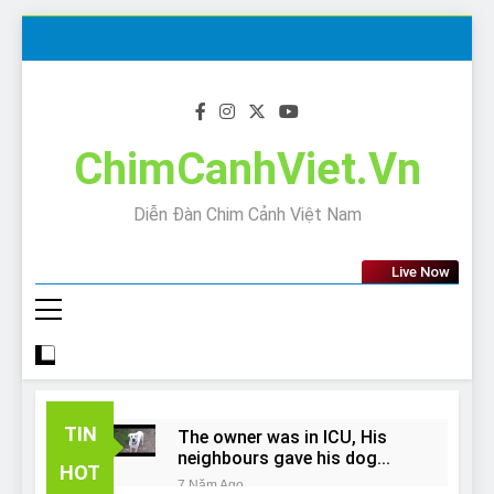
Skip
to
content
ChimCanhViet.Vn
Diễn Đàn Chim Cảnh Việt Nam
Live Now
TIN
The owner was in ICU, His
neighbours gave his dog
HOT
away!
7 Năm Ago