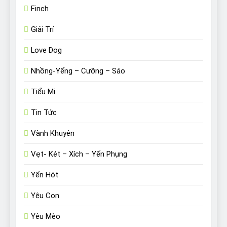
Finch
Giải Trí
Love Dog
Nhồng-Yểng – Cưỡng – Sáo
Tiểu Mi
Tin Tức
Vành Khuyên
Vẹt- Két – Xích – Yến Phụng
Yến Hót
Yêu Con
Yêu Mèo