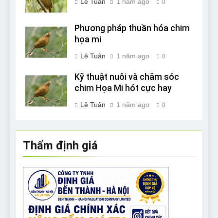
Lê Tuân
1 năm ago
0
Phương pháp thuần hóa chim
họa mi
Lê Tuân
1 năm ago
0
Kỹ thuật nuôi và chăm sóc
chim Họa Mi hót cực hay
Lê Tuân
1 năm ago
0
Thẩm định giá