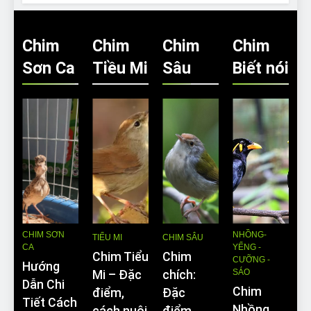
Chim
Chim
Chim
Chim
Sơn Ca
Tiều Mi
Sâu
Biết nói
CHIM SƠN
NHỒNG-
TIỂU MI
CHIM SÂU
CA
YỂNG -
Chim Tiểu
Chim
CƯỠNG -
Hướng
SÁO
Mi – Đặc
chích:
Dẫn Chi
Chim
điểm,
Đặc
Tiết Cách
Nhồng
cách nuôi
điểm,