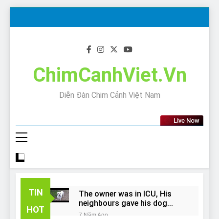
Skip
to
content
ChimCanhViet.Vn
Diễn Đàn Chim Cảnh Việt Nam
Live Now
TIN
The owner was in ICU, His
neighbours gave his dog
HOT
away!
7 Năm Ago