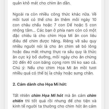
quản khô mát cho chim ăn dần.
Ngoài ra còn nhiều công thức khác nữa. Về
mồi tươi có thể cho ăn thêm mỗi ngày 10
con châu chấu hoặc 7 con Dế hoặc 5 con
nhộng tằm… Các bạn ở phía nam còn có một
đặc chiêu là cho chim Họa Mi ăn con liêu
điêu để chim được hăng. Riêng về sâu quy
nhiều người nói là cho ăn chim sẽ bó lông
hoặc đau mắt nhưng thực ra sâu quy là thức
ăn cực kỳ bổ dưỡng, mỗi ngày cho ăn chừng
20 đến 40 con bằng cọng rơm thì ko sao cả.
Chú ý: Nếu cho chim Họa Mi ăn mồi tươi
nhiều quá có thể bị ỉa chảy hoặc sưng chân.
2. Cám dành cho Họa Mi hót:
Tất nhiên
chim Họa Mi hót
mà ăn cám
chim
chiến
thì tốt quá rồi nhưng để cho tiện và
kinh tế người ta thường cho chim hót ăn cám