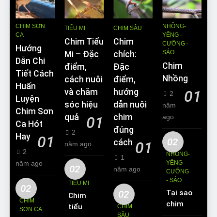
CHIM SƠN
NHỒNG-
TIỂU MI
CHIM SÂU
CA
YỂNG -
Chim Tiểu
Chim
CƯỠNG -
Hướng
SÁO
Mi – Đặc
chích:
Dẫn Chi
Chim
điểm,
Đặc
Tiết Cách
Nhồng
cách nuôi
điểm,
Huấn
và chăm
hướng
01
2
Luyện
sóc hiệu
dẫn nuôi
năm
Chim Sơn
quả
chim
ago
01
Ca Hót
đúng
2
Hay
01
02
cách
01
năm ago
2
NHỒNG-
1
năm ago
YỂNG -
02
năm ago
CƯỠNG
- SÁO
TIỂU MI
02
02
Tại sao
Chim
CHIM
chim
tiểu mi
CHIM
SƠN CA
Sáo lại
SÂU