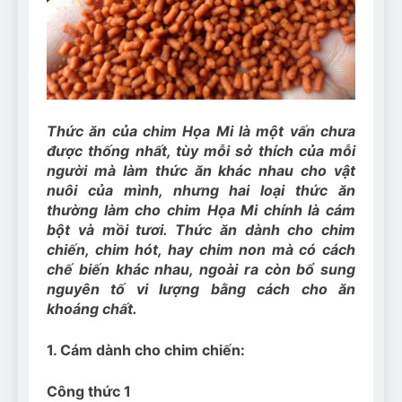
Can Bulldogs Play Fetch?
And How to Train Them!
7 Năm Ago
How Often Do I Need to
Groom My Bulldog
7 Năm Ago
Thức ăn của chim Họa Mi là một vấn chưa
được thống nhất, tùy mỗi sở thích của mỗi
người mà làm thức ăn khác nhau cho vật
nuôi của mình, nhưng hai loại thức ăn
thường làm cho chim Họa Mi chính là cám
bột và mồi tươi. Thức ăn dành cho chim
chiến, chim hót, hay chim non mà có cách
chế biến khác nhau, ngoài ra còn bổ sung
nguyên tố vi lượng bằng cách cho ăn
khoáng chất.
1. Cám dành cho chim chiến:
Công thức 1