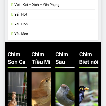
Vẹt- Két – Xích – Yến Phụng
Yến Hót
Yêu Con
Yêu Mèo
Chim
Chim
Chim
Chim
Sơn Ca
Tiều Mi
Sâu
Biết nói