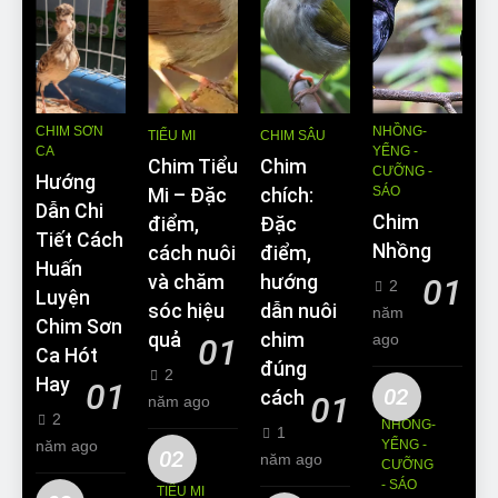
CHIM SƠN
NHỒNG-
TIỂU MI
CHIM SÂU
CA
YỂNG -
Chim Tiểu
Chim
CƯỠNG -
Hướng
SÁO
Mi – Đặc
chích:
Dẫn Chi
Chim
điểm,
Đặc
Tiết Cách
Nhồng
cách nuôi
điểm,
Huấn
và chăm
hướng
01
2
Luyện
sóc hiệu
dẫn nuôi
năm
Chim Sơn
quả
chim
ago
01
Ca Hót
đúng
2
Hay
01
02
cách
01
năm ago
2
NHỒNG-
1
năm ago
YỂNG -
02
năm ago
CƯỠNG
- SÁO
TIỂU MI