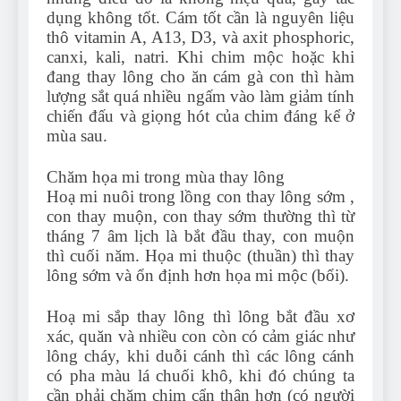
dụng không tốt. Cám tốt cần là nguyên liệu
thô vitamin A, A13, D3, và axit phosphoric,
canxi, kali, natri. Khi chim mộc hoặc khi
đang thay lông cho ăn cám gà con thì hàm
lượng sắt quá nhiều ngấm vào làm giảm tính
chiến đấu và giọng hót của chim đáng kể ở
mùa sau.
Chăm họa mi trong mùa thay lông
Hoạ mi nuôi trong lồng con thay lông sớm ,
con thay muộn, con thay sớm thường thì từ
tháng 7 âm lịch là bắt đầu thay, con muộn
thì cuối năm. Họa mi thuộc (thuần) thì thay
lông sớm và ổn định hơn họa mi mộc (bổi).
Hoạ mi sắp thay lông thì lông bắt đầu xơ
xác, quăn và nhiều con còn có cảm giác như
lông cháy, khi duỗi cánh thì các lông cánh
có pha màu lá chuối khô, khi đó chúng ta
cần phải chăm chim cẩn thận hơn (có người