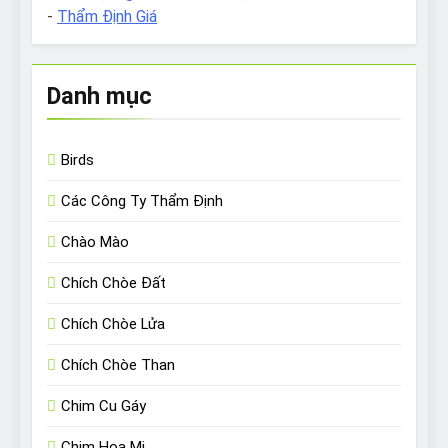
-
Thẩm Định Giá
Danh mục
Birds
Các Công Ty Thẩm Định
Chào Mào
Chích Chòe Đất
Chích Chòe Lửa
Chích Chòe Than
Chim Cu Gáy
Chim Họa Mi