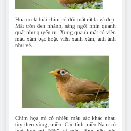
Can Bulldogs Play Fetch?
And How to Train Them!
7 Năm Ago
Họa mi là loài chim có đôi mắt rất lạ và đẹp.
How Often Do I Need to
Mắt tròn đen nhánh, sáng ngời nhìn quanh
Groom My Bulldog
quất như quyến rũ. Xung quanh mắt có viền
7 Năm Ago
màu xám bạc hoặc viền xanh xám, anh ánh
như vẽ.
Chim họa mi có nhiều màu sắc khác nhau
tùy theo vùng, miền. Các tỉnh miền Nam có
loại họa mi “đất” vì màu lông nâu xỉn