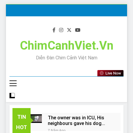
Skip
to
content
ChimCanhViet.Vn
Diễn Đàn Chim Cảnh Việt Nam
Live Now
TIN
The owner was in ICU, His
neighbours gave his dog
HOT
away!
7 Năm Ago