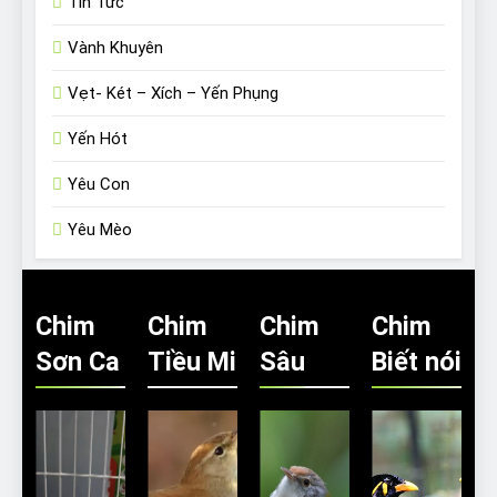
Tin Tức
Vành Khuyên
Vẹt- Két – Xích – Yến Phụng
Yến Hót
Yêu Con
Yêu Mèo
Chim
Chim
Chim
Chim
Sơn Ca
Tiều Mi
Sâu
Biết nói