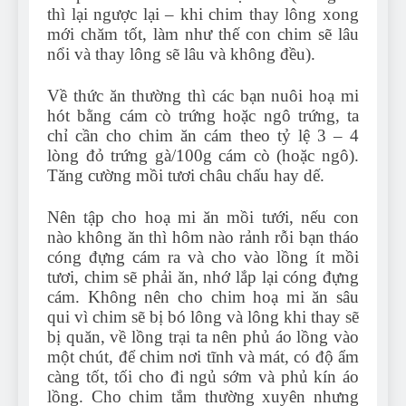
thì lại ngược lại – khi chim thay lông xong
mới chăm tốt, làm như thế con chim sẽ lâu
nổi và thay lông sẽ lâu và không đều).
Về thức ăn thường thì các bạn nuôi hoạ mi
hót bằng cám cò trứng hoặc ngô trứng, ta
chỉ cần cho chim ăn cám theo tỷ lệ 3 – 4
lòng đỏ trứng gà/100g cám cò (hoặc ngô).
Tăng cường mồi tươi châu chấu hay dế.
Nên tập cho hoạ mi ăn mồi tưới, nếu con
nào không ăn thì hôm nào rảnh rỗi bạn tháo
cóng đựng cám ra và cho vào lồng ít mồi
tươi, chim sẽ phải ăn, nhớ lắp lại cóng đựng
cám. Không nên cho chim hoạ mi ăn sâu
qui vì chim sẽ bị bó lông và lông khi thay sẽ
bị quăn, về lồng trại ta nên phủ áo lồng vào
một chút, để chim nơi tĩnh và mát, có độ ẩm
càng tốt, tối cho đi ngủ sớm và phủ kín áo
lồng. Cho chim tắm thường xuyên nhưng