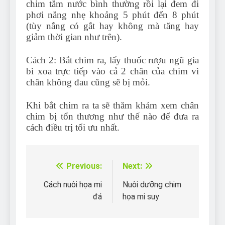
chim tắm nước bình thường rồi lại đem đi
phơi nắng nhẹ khoảng 5 phút đến 8 phút
(tùy nắng có gắt hay không mà tăng hay
giảm thời gian như trên).
Cách 2: Bắt chim ra, lấy thuốc rượu ngũ gia
bì xoa trực tiếp vào cả 2 chân của chim vì
chân không đau cũng sẽ bị mỏi.
Khi bắt chim ra ta sẽ thăm khám xem chân
chim bị tổn thương như thế nào để đưa ra
cách điều trị tối ưu nhất.
Previous:
Next:
Điều
hướng
Cách nuôi họa mi
Nuôi dưỡng chim
đá
họa mi suy
bài
viết