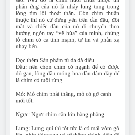
phản ứng của nó là nhảy lung tung trong
lồng tìm lối thoát thân. Còn chim thuần
thuộc thì nó cứ đứng yên trên cần đậu, đôi
mắt và chiếc đầu của nó di chuyển theo
hướng ngón tay “vẽ bùa” của mình, chứng
tỏ chim có cá tính mạnh, tự tin và phản xạ
nhạy bén.
Đọc thêm Sản phẩm từ da đà điểu
Đầu: nên chọn chim có ngạnh để có được
độ gan, lông đầu mỏng hoa đầu đậm dày để
là chim có tuổi rừng
Mỏ: Mỏ chim phải thẳng, mỏ có gờ cạnh
mới tốt.
Ngực: Ngực chim cần lớn bằng phẳng.
Lưng: Lưng qui thì tốt tức là có mái vòm gồ
lên, nhìn từ ngang và từ thẳng chính diện để