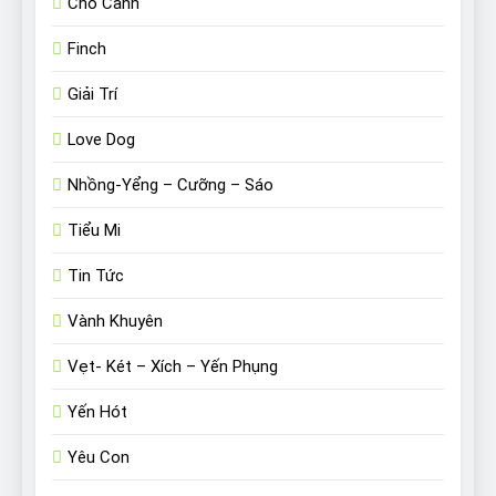
Chó Cảnh
Finch
Giải Trí
Love Dog
Nhồng-Yểng – Cưỡng – Sáo
Tiểu Mi
Tin Tức
Vành Khuyên
Vẹt- Két – Xích – Yến Phụng
Yến Hót
Yêu Con