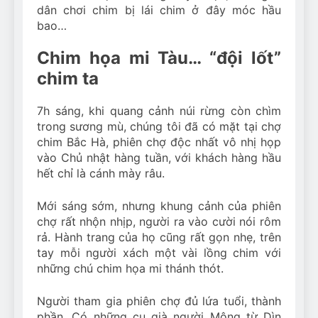
dân chơi chim bị lái chim ở đây móc hầu
bao…
Chim họa mi Tàu… “đội lốt”
chim ta
7h sáng, khi quang cảnh núi rừng còn chìm
trong sương mù, chúng tôi đã có mặt tại chợ
chim Bắc Hà, phiên chợ độc nhất vô nhị họp
vào Chủ nhật hàng tuần, với khách hàng hầu
hết chỉ là cánh mày râu.
Mới sáng sớm, nhưng khung cảnh của phiên
chợ rất nhộn nhịp, người ra vào cười nói rôm
rả. Hành trang của họ cũng rất gọn nhẹ, trên
tay mỗi người xách một vài lồng chim với
những chú chim họa mi thánh thót.
Người tham gia phiên chợ đủ lứa tuổi, thành
phần. Có những cụ già người Mông từ Dìn