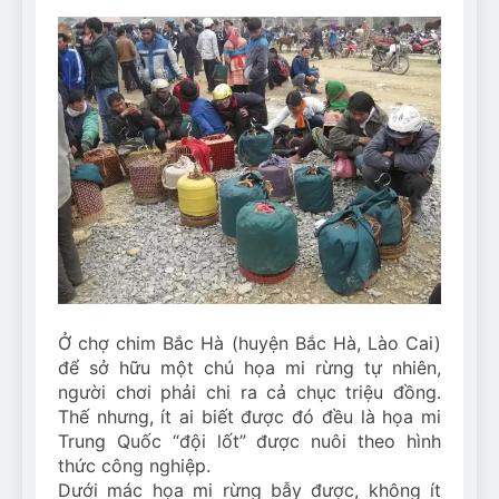
Can Bulldogs Play Fetch?
And How to Train Them!
7 Năm Ago
How Often Do I Need to
Groom My Bulldog
7 Năm Ago
Ở chợ chim Bắc Hà (huyện Bắc Hà, Lào Cai)
để sở hữu một chú họa mi rừng tự nhiên,
người chơi phải chi ra cả chục triệu đồng.
Thế nhưng, ít ai biết được đó đều là họa mi
Trung Quốc “đội lốt” được nuôi theo hình
thức công nghiệp.
Dưới mác họa mi rừng bẫy được, không ít