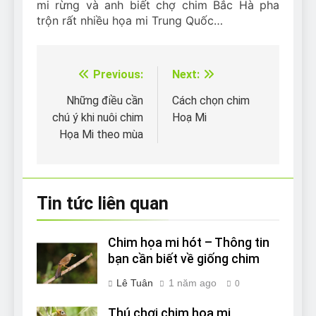
mi rừng và anh biết chợ chim Bắc Hà pha
trộn rất nhiều họa mi Trung Quốc…
Previous:
Next:
Điều
hướng
Những điều cần
Cách chọn chim
chú ý khi nuôi chim
Hoạ Mi
bài
Họa Mi theo mùa
viết
Tin tức liên quan
Chim họa mi hót – Thông tin
bạn cần biết về giống chim
Lê Tuân
1 năm ago
0
Thú chơi chim họa mi