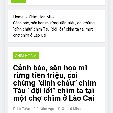
Pit Bull rescue story
7 Năm Ago
Why Do Bulldogs Snore?
Home
Chim Họa Mi
And How to Minimize It!
Cảnh báo, săn họa mi rừng tiền triệu, coi chừng
7 Năm Ago
“dính chấu” chim Tàu “đội lốt” chim ta tại một
Are Bulldogs Lazy? Not as
chợ chim ở Lào Cai
much as you think and here’s
why!
7 Năm Ago
Do Bulldogs Fart? Yes! And
How to Stop It!
CHIM HỌA MI
7 Năm Ago
Cảnh báo, săn họa mi
The Ultimate Guide to What
Bulldogs Can (and can’t) Eat
rừng tiền triệu, coi
7 Năm Ago
chừng “dính chấu” chim
Bulldog Anal Gland Problem
and How to Treat It
Tàu “đội lốt” chim ta tại
7 Năm Ago
một chợ chim ở Lào Cai
Can Bulldogs Run Long
Distances?
0
Lê Tuân
2 Năm Ago
9 Mins
7 Năm Ago