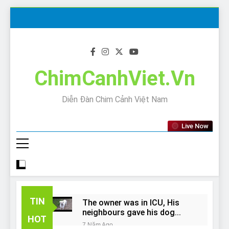
Skip
to
content
ChimCanhViet.Vn
Diễn Đàn Chim Cảnh Việt Nam
Live Now
TIN
The owner was in ICU, His
neighbours gave his dog
HOT
away!
7 Năm Ago