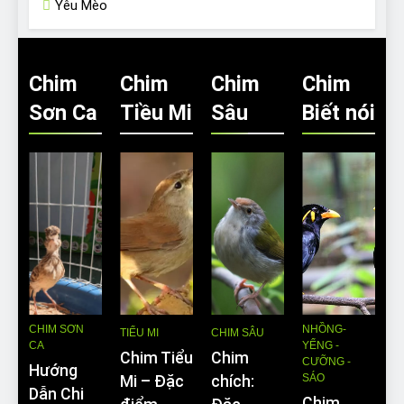
Yêu Mèo
Chim
Chim
Chim
Chim
Sơn Ca
Tiều Mi
Sâu
Biết nói
CHIM SƠN
NHỒNG-
TIỂU MI
CHIM SÂU
CA
YỂNG -
Chim Tiểu
Chim
CƯỠNG -
Hướng
SÁO
Mi – Đặc
chích:
Dẫn Chi
Chim