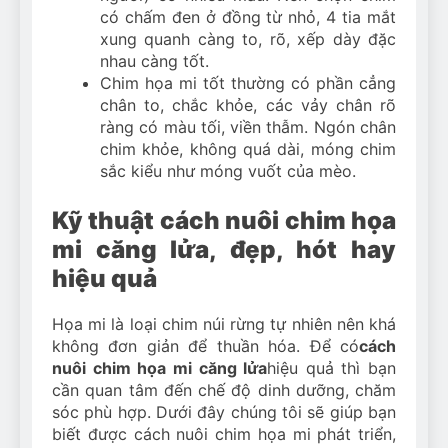
có chấm đen ở đồng từ nhỏ, 4 tia mắt
xung quanh càng to, rõ, xếp dày đặc
nhau càng tốt.
Chim họa mi tốt thường có phần cẳng
chân to, chắc khỏe, các vảy chân rõ
ràng có màu tối, viền thẫm. Ngón chân
chim khỏe, không quá dài, móng chim
sắc kiểu như móng vuốt của mèo.
Kỹ thuật cách nuôi chim họa
mi căng lửa, đẹp, hót hay
hiệu quả
Họa mi là loại chim núi rừng tự nhiên nên khá
không đơn giản để thuần hóa. Để có
cách
nuôi chim họa mi căng lửa
hiệu quả thì bạn
cần quan tâm đến chế độ dinh dưỡng, chăm
sóc phù hợp. Dưới đây chúng tôi sẽ giúp bạn
biết được cách nuôi chim họa mi phát triển,