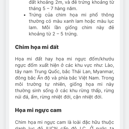
đất khoảng 2m, và đẻ trứng khoảng từ
tháng 5 – 7 hàng năm.
Trứng của chim họa mi phổ thông
thường có màu xanh lam hoặc màu lục
lam. Mỗi lần giống chim này đẻ
khoảng từ 2 – 5 trứng.
Chim họa mi đất
Họa mi đất hay họa mi ngực đốm/khướu
ngực đốm xuất hiện ở các khu vực như: Lào,
tây nam Trung Quốc, bắc Thái Lan, Myanmar,
đông bắc Ấn độ và phía bắc Việt Nam. Trong
môi trường tự nhiên, giống họa mi này
thường sinh sống ở các khu rừng thấp, rừng
núi đá, ẩm, rừng nhiệt đới, cận nhiệt đới.
Họa mi ngực cam
Chim họa mi ngực cam là loài đặc hữu thuộc
danh lục đỏ IUCN cấp độ LC. Ở nước ta