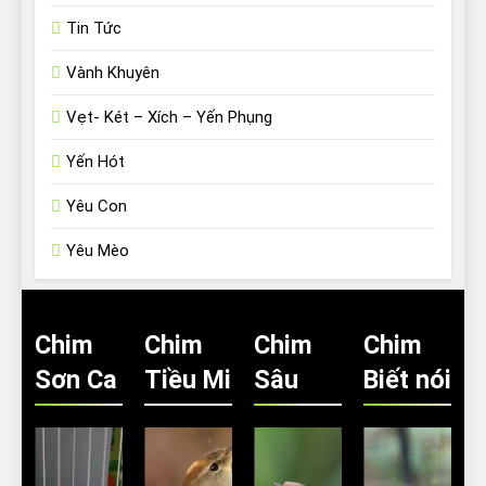
Tin Tức
Vành Khuyên
Vẹt- Két – Xích – Yến Phụng
Yến Hót
Yêu Con
Yêu Mèo
Chim
Chim
Chim
Chim
Sơn Ca
Tiều Mi
Sâu
Biết nói