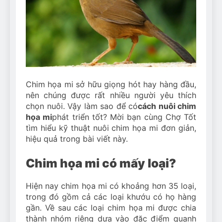
Can Bulldogs Play Fetch?
And How to Train Them!
7 Năm Ago
How Often Do I Need to
Groom My Bulldog
7 Năm Ago
Chim họa mi sở hữu giọng hót hay hàng đầu,
nên chúng được rất nhiều người yêu thích
chọn nuôi. Vậy làm sao để có
cách nuôi chim
họa mi
phát triển tốt? Mời bạn cùng Chợ Tốt
tìm hiểu kỹ thuật nuôi chim họa mi đơn giản,
hiệu quả trong bài viết này.
Chim họa mi có mấy loại?
Hiện nay chim họa mi có khoảng hơn 35 loại,
trong đó gồm cả các loại khướu có họ hàng
gần. Về sau các loại chim họa mi được chia
thành nhóm riêng dựa vào đặc điểm quanh