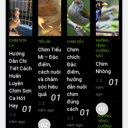
CHIM SƠN
NHỒNG-
TIỂU MI
CHIM SÂU
CA
YỂNG -
Chim Tiểu
Chim
CƯỠNG -
Hướng
SÁO
Mi – Đặc
chích:
Dẫn Chi
Chim
điểm,
Đặc
Tiết Cách
Nhồng
cách nuôi
điểm,
Huấn
và chăm
hướng
01
2
Luyện
sóc hiệu
dẫn nuôi
năm
Chim Sơn
quả
chim
ago
01
Ca Hót
đúng
2
Hay
01
02
cách
01
năm ago
2
NHỒNG-
1
năm ago
YỂNG -
02
năm ago
CƯỠNG