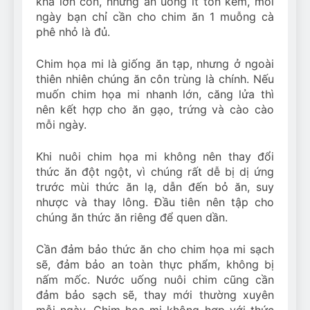
khá lớn con, nhưng ăn uống ít tốn kém, mỗi
ngày bạn chỉ cần cho chim ăn 1 muỗng cà
phê nhỏ là đủ.
Chim họa mi là giống ăn tạp, nhưng ở ngoài
thiên nhiên chúng ăn côn trùng là chính. Nếu
muốn chim họa mi nhanh lớn, căng lửa thì
nên kết hợp cho ăn gạo, trứng và cào cào
mỗi ngày.
Khi nuôi chim họa mi không nên thay đổi
thức ăn đột ngột, vì chúng rất dễ bị dị ứng
trước mùi thức ăn lạ, dẫn đến bỏ ăn, suy
nhược và thay lông. Đầu tiên nên tập cho
chúng ăn thức ăn riêng để quen dần.
Cần đảm bảo thức ăn cho chim họa mi sạch
sẽ, đảm bảo an toàn thực phẩm, không bị
nấm mốc. Nước uống nuôi chim cũng cần
đảm bảo sạch sẽ, thay mới thường xuyên
mỗi ngày. Chim họa mi không hợp với thức