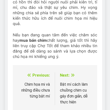
có hồn thì đòi hỏi người nuôi phải kiên trì, tỉ
mỉ, chu đáo và thật sự yêu chim. Hy vọng
những chia sẻ phía trên sẽ giúp bạn có thêm
kiến thức hữu ích để nuôi chim họa mi hiệu
quả.
Nếu bạn đang quan tâm đến việc chăm sóc
hay
mua bán chim
chất lượng, giá tốt thì hãy
liên truy cập Chợ Tốt để tham khảo nhiều tin
đăng để dễ dàng so sánh và lựa chọn được
chú họa mi khiểng ưng ý.
Previous:
Next:
Điều
hướng
Chim họa mi và
Bật mí cách làm
những điều chưa
chuồng chim cu
bài
từng bật mí
gáy đơn giản, dễ
viết
thực hiện