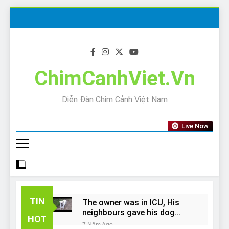
Skip
to
content
ChimCanhViet.Vn
Diễn Đàn Chim Cảnh Việt Nam
Live Now
TIN
The owner was in ICU, His
neighbours gave his dog
HOT
away!
7 Năm Ago