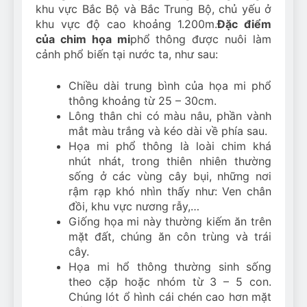
khu vực Bắc Bộ và Bắc Trung Bộ, chủ yếu ở
khu vực độ cao khoảng 1.200m.
Đặc điểm
của chim họa mi
phổ thông được nuôi làm
cảnh phổ biến tại nước ta, như sau:
Chiều dài trung bình của họa mi phổ
thông khoảng từ 25 – 30cm.
Lông thân chi có màu nâu, phần vành
mắt màu trắng và kéo dài về phía sau.
Họa mi phổ thông là loài chim khá
nhút nhát, trong thiên nhiên thường
sống ở các vùng cây bụi, những nơi
rậm rạp khó nhìn thấy như: Ven chân
đồi, khu vực nương rẫy,…
Giống họa mi này thường kiếm ăn trên
mặt đất, chúng ăn côn trùng và trái
cây.
Họa mi hổ thông thường sinh sống
theo cặp hoặc nhóm từ 3 – 5 con.
Chúng lót ổ hình cái chén cao hơn mặt