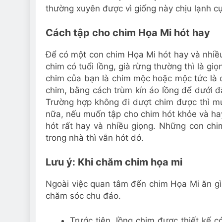
thường xuyên được vì giống này chịu lạnh cực
Cách tập cho chim Họa Mi hót hay
Để có một con chim Họa Mi hót hay và nhiều
chim có tuổi lồng, già rừng thường thì là gi
chim của bạn là chim mộc hoặc mộc tức là c
chim, bằng cách trùm kín áo lồng để dưới đ
Trường hợp không đi dượt chim được thì m
nữa, nếu muốn tập cho chim hót khỏe và hay 
hót rất hay và nhiều giọng. Những con chi
trong nhà thì vẫn hót dở.
Lưu ý: Khi chăm chim họa mi
Ngoài việc quan tâm đến chim Họa Mi ăn gì 
chăm sóc chu đáo.
Trước tiên, lồng chim được thiết kế c