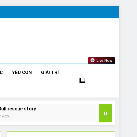
Live Now
ỨC
YÊU CON
GIẢI TRÍ
Bull rescue story
m Ago