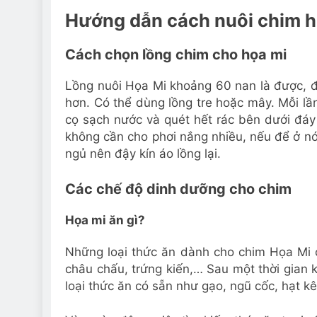
Hướng dẫn cách nuôi chim h
Cách chọn lồng chim cho họa mi
Lồng nuôi Họa Mi khoảng 60 nan là được, 
hơn. Có thể dùng lồng tre hoặc mây. Mỗi lần
cọ sạch nước và quét hết rác bên dưới đáy 
không cần cho phơi nắng nhiều, nếu để ở nới 
ngủ nên đậy kín áo lồng lại.
Các chế độ dinh dưỡng cho chim
Họa mi ăn gì?
Những loại thức ăn dành cho chim Họa Mi c
châu chấu, trứng kiến,… Sau một thời gian k
loại thức ăn có sẵn như gạo, ngũ cốc, hạt k