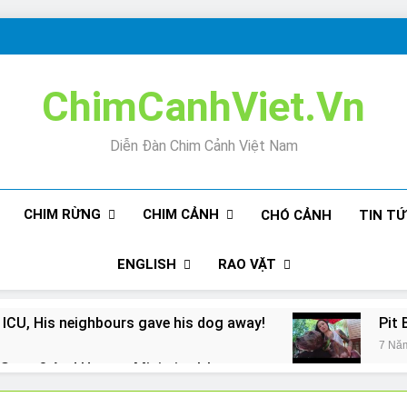
ChimCanhViet.Vn
Diễn Đàn Chim Cảnh Việt Nam
CHIM RỪNG
CHIM CẢNH
CHÓ CẢNH
TIN T
ENGLISH
RAO VẶT
 ICU, His neighbours gave his dog away!
Pit 
7 Nă
Snore? And How to Minimize It!