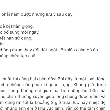
n phải nắm được những lưu ý sau đây:
dễ bị khàn giọng.
ợc bổ sung mỗi ngày.
ết hạn sử dụng.
ăn.
không được thay đổi đột ngột sẽ khiến chim bỏ ăn.
ông chứa tạp chất.
huật thì cũng hại chim đấy! Bởi đây là một loài động
p cho chúng cũng cực kì quan trọng. Khung giờ được
buổi sáng. Không chỉ giúp loại bỏ những bụi bẩn mà
 cho chim thường xuyên giúp lông chúng được mềm và
m cũng rất tốt là khoảng 2 giờ trưa; lúc này nhiệt độ
ới những anh em ở khu vực lạnh, vẫn có thể tắm chim