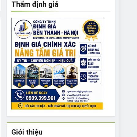
Thẩm định giá
e to What Bulldogs Can (and can’t) Eat
 Run Long Distances?
Do I Need to Groom My Bulldog
Giới thiệu