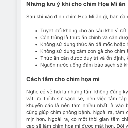
Những lưu ý khi cho chim Họa Mi ăn
Sau khi xác định chim Họa Mi ăn gì, bạn cầ
Tuyệt đối không cho ăn sâu khô vì rất 
Côn trùng là thức ăn chính và cần đư
Không sử dụng thức ăn đã mốc hoặc h
Không sử dụng cám con gà cho chim 
Thức ăn cần được duy trì và ổn định, 
Nguồn nước uống đảm bảo sạch sẽ kh
Cách tắm cho chim họa mi
Nghe có vẻ hơi lạ nhưng tắm không đúng kỹ t
vật ưa thích sự sạch sẽ, nên việc tắm tá
khuyến cáo là nên tắm nhiều nhất là vào 
cũng giúp chim phòng bệnh. Ngoài ra, tắm
mịn hơn. Ngoài ra, cò một thời gian tắm chi
cao sẽ làm chim họa mi được mát hơn. Đối v