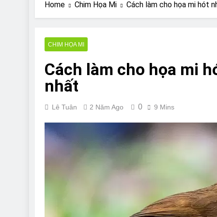
Are Bulldogs Lazy
Home
Chim Họa Mi
Cách làm cho họa mi hót nh
7 Năm Ago
Do Bulldogs Fart?
7 Năm Ago
CHIM HỌA MI
Bulldog Anal Gla
Cách làm cho họa mi hó
7 Năm Ago
Can Bulldogs Pla
nhất
7 Năm Ago
0
Lê Tuân
2 Năm Ago
9 Mins