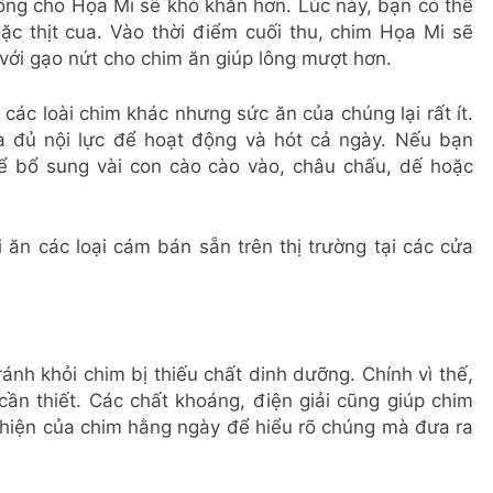
ống cho Họa Mi sẽ khó khăn hơn. Lúc này, bạn có thể
oặc thịt cua. Vào thời điểm cuối thu, chim Họa Mi sẽ
 với gạo nứt cho chim ăn giúp lông mượt hơn.
ác loài chim khác nhưng sức ăn của chúng lại rất ít.
 đủ nội lực để hoạt động và hót cả ngày. Nếu bạn
hể bổ sung vài con cào cào vào, châu chấu, dế hoặc
ăn các loại cám bán sẵn trên thị trường tại các cửa
ánh khỏi chim bị thiếu chất dinh dưỡng. Chính vì thế,
cần thiết. Các chất khoáng, điện giải cũng giúp chim
 hiện của chim hằng ngày để hiểu rõ chúng mà đưa ra