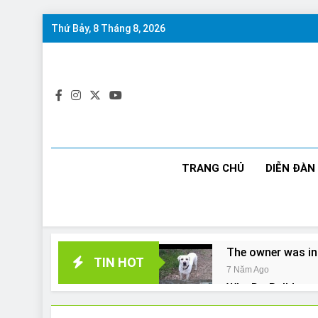
Skip
Thứ Bảy, 8 Tháng 8, 2026
to
content
TRANG CHỦ
DIỄN ĐÀN
The owner was in
TIN HOT
7 Năm Ago
Why Do Bulldogs 
7 Năm Ago