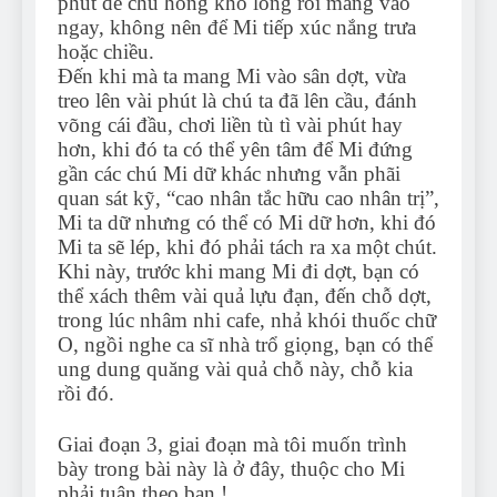
phút để chú hong khô lông rồi mang vào
ngay, không nên để Mi tiếp xúc nắng trưa
hoặc chiều.
Đến khi mà ta mang Mi vào sân dợt, vừa
treo lên vài phút là chú ta đã lên cầu, đánh
võng cái đầu, chơi liền tù tì vài phút hay
hơn, khi đó ta có thể yên tâm để Mi đứng
gần các chú Mi dữ khác nhưng vẫn phãi
quan sát kỹ, “cao nhân tắc hữu cao nhân trị”,
Mi ta dữ nhưng có thể có Mi dữ hơn, khi đó
Mi ta sẽ lép, khi đó phải tách ra xa một chút.
Khi này, trước khi mang Mi đi dợt, bạn có
thể xách thêm vài quả lựu đạn, đến chỗ dợt,
trong lúc nhâm nhi cafe, nhả khói thuốc chữ
O, ngồi nghe ca sĩ nhà trổ giọng, bạn có thể
ung dung quăng vài quả chỗ này, chỗ kia
rồi đó.
Giai đoạn 3, giai đoạn mà tôi muốn trình
bày trong bài này là ở đây, thuộc cho Mi
phải tuân theo bạn !