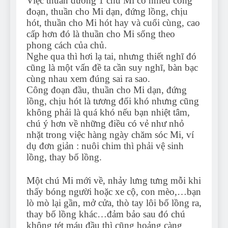
Việc thuần dưỡng 1 chú Mi có nhiều công
đoạn, thuần cho Mi dạn, đứng lồng, chịu
hót, thuần cho Mi hót hay và cuối cùng, cao
cấp hơn đó là thuần cho Mi sống theo
phong cách của chủ.
Nghe qua thì hơi lạ tai, nhưng thiết nghĩ đó
cũng là một vấn đề ta cần suy nghĩ, bàn bạc
cùng nhau xem đúng sai ra sao.
Công đoạn đầu, thuần cho Mi dạn, đứng
lồng, chịu hót là tương đối khó nhưng cũng
không phải là quá khó nếu bạn nhiệt tâm,
chú ý hơn về những điều có vẻ như nhỏ
nhặt trong việc hàng ngày chăm sóc Mi, ví
dụ đơn giản : nuôi chim thì phải vệ sinh
lồng, thay bố lồng.
Một chú Mi mới về, nhảy lưng tưng mỗi khi
thấy bóng người hoặc xe cộ, con mèo,…bạn
lò mò lại gần, mở cửa, thò tay lôi bố lồng ra,
thay bố lồng khác…đảm bảo sau đó chú
không tét máu đầu thì cũng hoảng càng