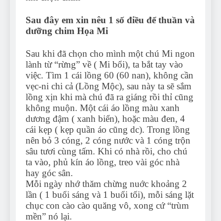
Sau đây em xin nêu 1 số điều để thuần và
dưỡng chim Họa Mi
Sau khi đã chọn cho mình một chú Mi ngon
lành từ “rừng” về ( Mi bổi), ta bắt tay vào
việc. Tìm 1 cái lồng 60 (60 nan), không cần
vẹc-ni chi cả (Lồng Mộc), sau này ta sẽ sắm
lồng xịn khi mà chú đã ra giáng rồi thỉ cũng
không muộn. Một cái áo lồng màu xanh
dương đậm ( xanh biển), hoặc màu đen, 4
cái kẹp ( kẹp quần áo cũng dc). Trong lồng
nên bỏ 3 cóng, 2 cóng nước và 1 cóng trộn
sâu tươi cùng tấm. Khi có nhà rồi, cho chú
ta vào, phủ kín áo lồng, treo vài góc nhà
hay góc sân.
Mỗi ngày nhớ thăm chừng nuớc khoảng 2
lần ( 1 buổi sáng và 1 buổi tối), mỗi sáng lặt
chục con cào cào quăng vô, xong cứ “trùm
mền” nó lại.