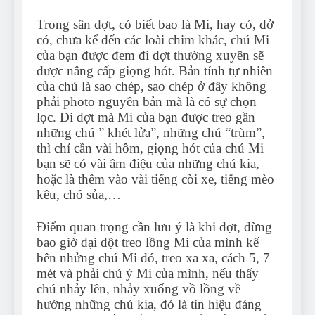
Trong sân dợt, có biết bao là Mi, hay có, dở
có, chưa kể đến các loài chim khác, chú Mi
của bạn được đem đi dợt thường xuyên sẽ
được nâng cấp giọng hót. Bản tính tự nhiên
của chú là sao chép, sao chép ở đây không
phải photo nguyên bản mà là có sự chọn
lọc. Đi dợt mà Mi của bạn được treo gần
những chú ” khét lửa”, những chú “trùm”,
thì chỉ cần vài hôm, giọng hót của chú Mi
bạn sẽ có vài âm điệu của những chú kia,
hoặc là thêm vào vài tiếng còi xe, tiếng mèo
kêu, chó sủa,…
Điểm quan trọng cần lưu ý là khi dợt, đừng
bao giờ dại dột treo lồng Mi của mình kế
bên nhửng chú Mi đó, treo xa xa, cách 5, 7
mét và phải chú ý Mi của mình, nếu thấy
chú nhảy lên, nhảy xuống vồ lồng về
hướng những chú kia, đó là tín hiệu đáng