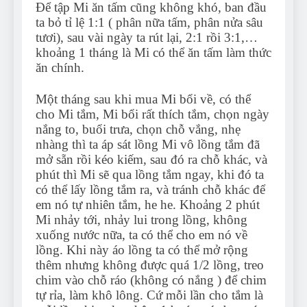
Để tập Mi ăn tấm cũng không khó, ban đầu
ta bỏ tỉ lệ 1:1 ( phân nữa tấm, phân nửa sâu
tươi), sau vài ngày ta rút lại, 2:1 rồi 3:1,…
khoảng 1 tháng là Mi có thể ăn tấm làm thức
ăn chính.
Một tháng sau khi mua Mi bổi về, có thể
cho Mi tắm, Mi bổi rất thích tắm, chọn ngày
nắng to, buổi trưa, chọn chỗ vắng, nhẹ
nhàng thì ta áp sát lồng Mi vô lồng tắm đã
mở sẵn rồi kéo kiếm, sau đó ra chỗ khác, và
phút thì Mi sẽ qua lồng tắm ngay, khi đó ta
có thể lấy lồng tắm ra, và tránh chỗ khác để
em nó tự nhiên tắm, he he. Khoảng 2 phút
Mi nhảy tới, nhảy lui trong lồng, không
xuống nước nữa, ta có thể cho em nó về
lồng. Khi này áo lồng ta có thể mở rộng
thêm nhưng không được quá 1/2 lồng, treo
chim vào chỗ ráo (không có nắng ) để chim
tự rỉa, làm khô lông. Cứ mỗi lần cho tắm là