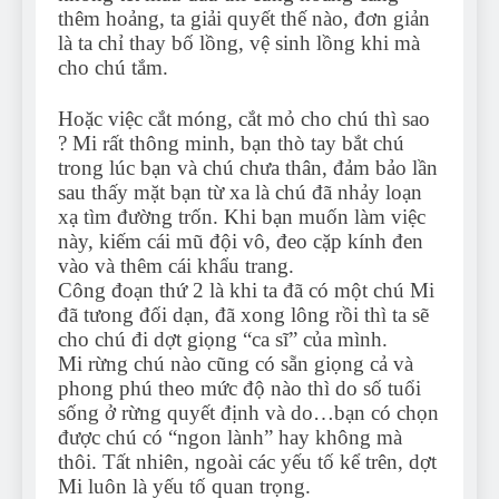
thêm hoảng, ta giải quyết thế nào, đơn giản
là ta chỉ thay bố lồng, vệ sinh lồng khi mà
cho chú tắm.
Hoặc việc cắt móng, cắt mỏ cho chú thì sao
? Mi rất thông minh, bạn thò tay bắt chú
trong lúc bạn và chú chưa thân, đảm bảo lần
sau thấy mặt bạn từ xa là chú đã nhảy loạn
xạ tìm đường trốn. Khi bạn muốn làm việc
này, kiếm cái mũ đội vô, đeo cặp kính đen
vào và thêm cái khẩu trang.
Công đoạn thứ 2 là khi ta đã có một chú Mi
đã tưong đối dạn, đã xong lông rồi thì ta sẽ
cho chú đi dợt giọng “ca sĩ” của mình.
Mi rừng chú nào cũng có sẵn giọng cả và
phong phú theo mức độ nào thì do số tuổi
sống ở rừng quyết định và do…bạn có chọn
được chú có “ngon lành” hay không mà
thôi. Tất nhiên, ngoài các yếu tố kể trên, dợt
Mi luôn là yếu tố quan trọng.