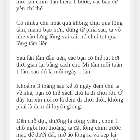
mỗi lần chim dạn thêm 1 bước, các bạn cứ
yên chí thế.
Có nhiều chú nhát quá không chịu qua lồng
tắm, mạnh bạo hơn, đứng từ phía sau, ta vỗ
nhẹ vào lưng lồng vài cái, nó chui tọt qua
lồng tắm liền.
Sau lần tắm đầu tiên, các bạn có thể rút bớt
thời gian lại bằng cách cho Mi tắm mỗi tuần
1 lần, sau đó là mỗi ngày 1 lần.
Khoảng 3 tháng sau kể từ ngày đem chú ta
về nhà, bạn có thể xách chú ta đi chơi rồi. Ở
đây tui xin nói rõ là đem đi chơi thôi, không
phải là đem đi luyện giọng.
Đến chỗ dợt, thường là công viên , chọn 1
chỗ ngồi hơi thoáng, ta đặt lồng chim trước
mặt, để dưới đất, mở áo lồng ra và kẹp lại