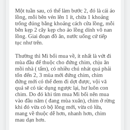
Một tuần sau, có thể làm bước 2, đó là cái áo
lồng, mỗi bên vén lên 1 ít, chừa 1 khoảng
trống đúng bằng khoảng cách cửa lồng, mỗi
bên kẹp 2 cây kẹp cho áo lồng dính vô nan
lồng. Giai đoạn đồ ăn, nước uống cứ tiếp
tục như trên.
Thường thì Mi bổi mua về, ít nhất là vứt đi
mùa đầu để thuộc cho đứng chim, chịu ăn
mồi nhà ( tấm), có nhiều chú nhát quá phải
tốn đến 2, 3 mùa mới đứng chim, chim
đứng mới có thể đem đi dợt được, vội vã
quá sẽ có tác dụng ngược lại, hư luôn con
chim. Do đó khi tìm mua Mi bổi nên mua
vào đầu năm ( đang mùa xuân), chim ở rừng
khi đó vừa có bộ lông mới, vừa có lửa,
mang về thuộc dễ hơn, nhanh hơn, chim
mau dạn hơn.