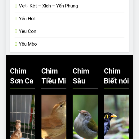
Vẹt- Két – Xích – Yến Phụng
Yến Hót
Yêu Con
Yêu Mèo
Chim
Chim
Chim
Chim
Sơn Ca
Tiều Mi
Sâu
Biết nói