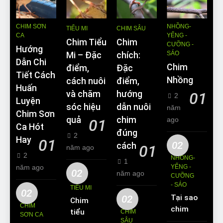
CHIM SƠN
NHỒNG-
TIỂU MI
CHIM SÂU
CA
YỂNG -
Chim Tiểu
Chim
CƯỠNG -
Hướng
SÁO
Mi – Đặc
chích:
Dẫn Chi
Chim
điểm,
Đặc
Tiết Cách
Nhồng
cách nuôi
điểm,
Huấn
và chăm
hướng
01
2
Luyện
sóc hiệu
dẫn nuôi
năm
Chim Sơn
quả
chim
ago
01
Ca Hót
đúng
2
Hay
01
02
cách
01
năm ago
2
NHỒNG-
1
năm ago
YỂNG -
02
năm ago
CƯỠNG
- SÁO
TIỂU MI
02
02
Tại sao
Chim
CHIM
chim
tiểu mi
CHIM
SƠN CA
Sáo lại
SÂU