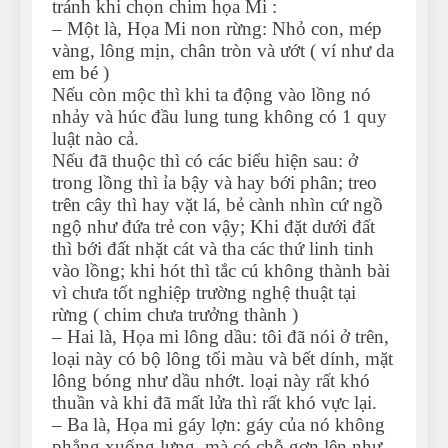
tránh khi chọn chim họa Mi :
– Một là, Họa Mi non rừng: Nhỏ con, mép
vàng, lông mịn, chân tròn và ướt ( ví như da
em bé )
Nếu còn mộc thì khi ta động vào lồng nó
nhảy và húc đầu lung tung không có 1 quy
luật nào cả.
Nếu đã thuộc thì có các biểu hiện sau: ở
trong lồng thì ỉa bậy và hay bới phân; treo
trên cây thì hay vặt lá, bẻ cành nhìn cứ ngồ
ngộ như đứa trẻ con vậy; Khi đặt dưới đất
thì bới đất nhặt cát và tha các thứ linh tinh
vào lồng; khi hót thì tắc cú không thành bài
vì chưa tốt nghiệp trường nghệ thuật tại
rừng ( chim chưa trưởng thành )
– Hai là, Họa mi lông dầu: tôi đã nói ở trên,
loại này có bộ lông tối màu và bết dính, mặt
lông bóng như dầu nhớt. loại này rất khó
thuần và khi đã mất lửa thì rất khó vực lại.
– Ba là, Họa mi gáy lợn: gáy của nó không
phẳng xuống lưng, mà có chỗ gợn lên như