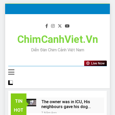
Skip
to
content
ChimCanhViet.Vn
Diễn Đàn Chim Cảnh Việt Nam
Live Now
TIN
The owner was in ICU, His
neighbours gave his dog
HOT
away!
7 Năm Ago