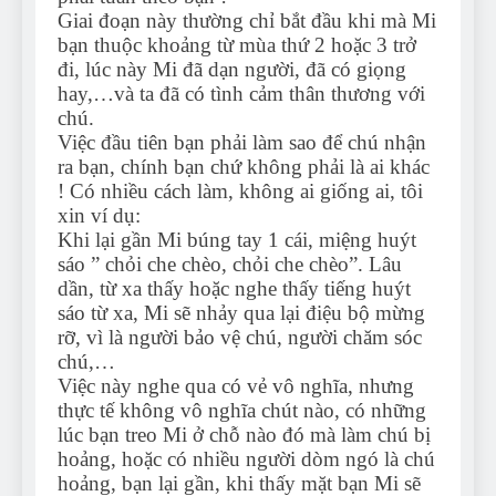
Giai đoạn này thường chỉ bắt đầu khi mà Mi
bạn thuộc khoảng từ mùa thứ 2 hoặc 3 trở
đi, lúc này Mi đã dạn người, đã có giọng
hay,…và ta đã có tình cảm thân thương với
chú.
Việc đầu tiên bạn phải làm sao để chú nhận
ra bạn, chính bạn chứ không phải là ai khác
! Có nhiều cách làm, không ai giống ai, tôi
xin ví dụ:
Khi lại gần Mi búng tay 1 cái, miệng huýt
sáo ” chỏi che chèo, chỏi che chèo”. Lâu
dần, từ xa thấy hoặc nghe thấy tiếng huýt
sáo từ xa, Mi sẽ nhảy qua lại điệu bộ mừng
rỡ, vì là người bảo vệ chú, người chăm sóc
chú,…
Việc này nghe qua có vẻ vô nghĩa, nhưng
thực tế không vô nghĩa chút nào, có những
lúc bạn treo Mi ở chỗ nào đó mà làm chú bị
hoảng, hoặc có nhiều người dòm ngó là chú
hoảng, bạn lại gần, khi thấy mặt bạn Mi sẽ