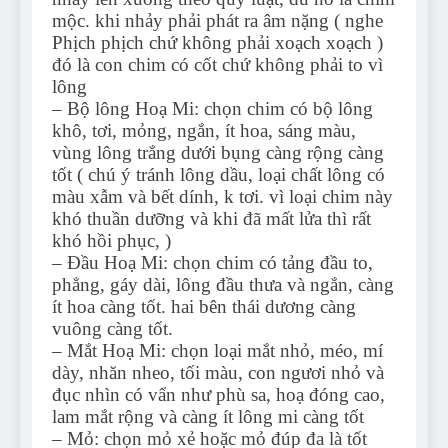
mộc. khi nhảy phải phát ra âm nặng ( nghe
Phịch phịch chứ không phải xoạch xoạch )
đó là con chim có cốt chứ không phải to vì
lông
– Bộ lông Hoạ Mi: chọn chim có bộ lông
khô, tơi, mỏng, ngắn, ít hoa, sáng màu,
vùng lông trắng dưới bụng càng rộng càng
tốt ( chú ý tránh lông dầu, loại chất lông có
màu xẫm và bết dính, k tơi. vì loại chim này
khó thuần dưỡng và khi đã mất lửa thì rất
khó hồi phục, )
– Đầu Hoạ Mi: chọn chim có tảng đầu to,
phẳng, gáy dài, lông đầu thưa và ngắn, càng
ít hoa càng tốt. hai bên thái dương càng
vuông càng tốt.
– Mắt Hoạ Mi: chọn loại mắt nhỏ, méo, mí
dày, nhăn nheo, tối màu, con ngươi nhỏ và
đục nhìn có vẩn như phù sa, hoạ đóng cao,
lam mắt rộng và càng ít lông mi càng tốt
– Mỏ: chọn mỏ xẻ hoặc mỏ đúp đa là tốt