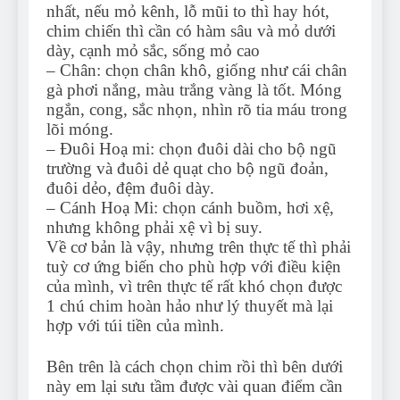
nhất, nếu mỏ kênh, lỗ mũi to thì hay hót,
chim chiến thì cần có hàm sâu và mỏ dưới
dày, cạnh mỏ sắc, sống mỏ cao
– Chân: chọn chân khô, giống như cái chân
gà phơi nắng, màu trắng vàng là tốt. Móng
ngắn, cong, sắc nhọn, nhìn rõ tia máu trong
lõi móng.
– Đuôi Hoạ mi: chọn đuôi dài cho bộ ngũ
trường và đuôi dẻ quạt cho bộ ngũ đoản,
đuôi dẻo, đệm đuôi dày.
– Cánh Hoạ Mi: chọn cánh buồm, hơi xệ,
nhưng không phải xệ vì bị suy.
Về cơ bản là vậy, nhưng trên thực tế thì phải
tuỳ cơ ứng biến cho phù hợp với điều kiện
của mình, vì trên thực tế rất khó chọn được
1 chú chim hoàn hảo như lý thuyết mà lại
hợp với túi tiền của mình.
Bên trên là cách chọn chim rồi thì bên dưới
này em lại sưu tầm được vài quan điểm cần