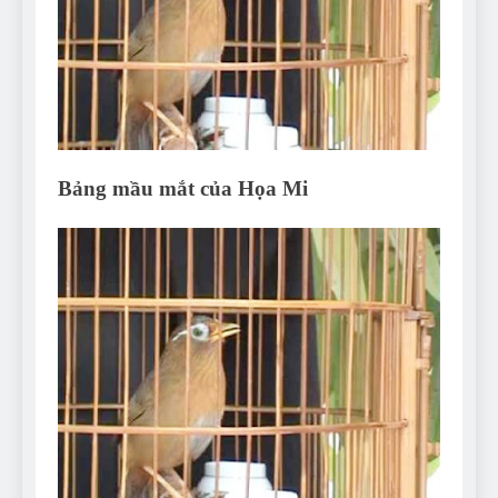
Can Bulldogs Play Fetch?
And How to Train Them!
7 Năm Ago
How Often Do I Need to
Groom My Bulldog
7 Năm Ago
Bảng mầu mắt của Họa Mi