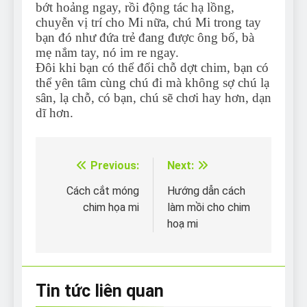
bớt hoảng ngay, rồi động tác hạ lồng,
chuyễn vị trí cho Mi nữa, chú Mi trong tay
bạn đó như đứa trẻ đang được ông bố, bà
mẹ nắm tay, nó im re ngay.
Đôi khi bạn có thể đổi chỗ dợt chim, bạn có
thể yên tâm cùng chú đi mà không sợ chú lạ
sân, lạ chỗ, có bạn, chú sẽ chơi hay hơn, dạn
dĩ hơn.
Previous:
Next:
Điều
hướng
Cách cắt móng
Hướng dẫn cách
chim họa mi
làm mồi cho chim
bài
hoạ mi
viết
Tin tức liên quan