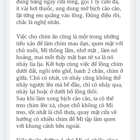
đúng bằng ngay cửa lồng, gọi 1 ly cafe đá,
ít vài hơi thuốc, ung dung mở bịch cào cào,
lặt từng em quăng vào lồng. Đúng điệu rồi,
chắc là nghệ nhân.
Việc cho chim ăn cũng là một trong những
tiểu xảo để làm chim mau dạn, quen mặt với
chủ nuôi, Mi thông lắm, nhớ mặt , làm nó
hoảng, mai mốt thấy mặt bạn từ xa là nó
nhảy lia lịa. Kết hợp cùng việc để lồng chim
dưới đất, ngồi trên ghế, banh 2 chân, chim ở
giữa. Chú có nhát, có nhảy cũng không thể
nhảy ngược lên mà bể đầu, chỉ có nhảy qua,
nhảy lại hoặc ở dưới bố lồng thôi.
Sau khi làm xong bịch cào cào, ta có thể
treo chim lên xà, chọn chỗ không có Mi
treo, tốt nhất là chỗ thưa, quay mặt cửa về
hướng có nhiều chim để Mi tập làm quen
với khung cảnh bên ngoài.