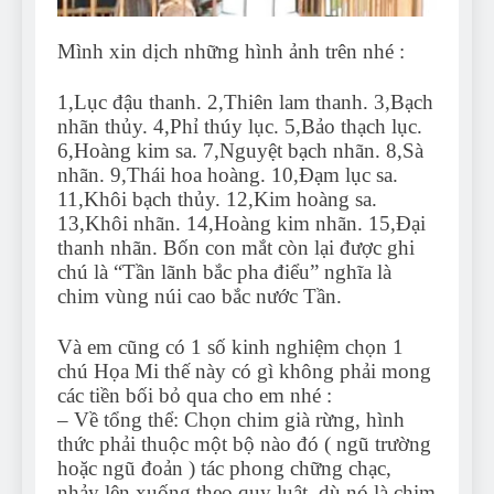
Mình xin dịch những hình ảnh trên nhé :
1,Lục đậu thanh. 2,Thiên lam thanh. 3,Bạch
nhãn thủy. 4,Phỉ thúy lục. 5,Bảo thạch lục.
6,Hoàng kim sa. 7,Nguyệt bạch nhãn. 8,Sà
nhãn. 9,Thái hoa hoàng. 10,Đạm lục sa.
11,Khôi bạch thủy. 12,Kim hoàng sa.
13,Khôi nhãn. 14,Hoàng kim nhãn. 15,Đại
thanh nhãn. Bốn con mắt còn lại được ghi
chú là “Tần lãnh bắc pha điểu” nghĩa là
chim vùng núi cao bắc nước Tần.
Và em cũng có 1 số kinh nghiệm chọn 1
chú Họa Mi thế này có gì không phải mong
các tiền bối bỏ qua cho em nhé :
– Về tổng thể: Chọn chim già rừng, hình
thức phải thuộc một bộ nào đó ( ngũ trường
hoặc ngũ đoản ) tác phong chững chạc,
nhảy lên xuống theo quy luật, dù nó là chim