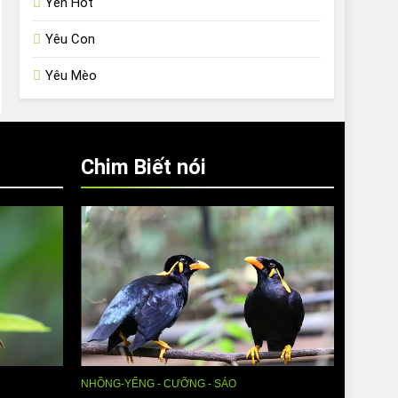
Yến Hót
Yêu Con
Yêu Mèo
Chim Biết nói
NHỒNG-YỂNG - CƯỠNG - SÁO