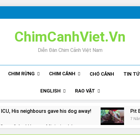
ChimCanhViet.Vn
Diễn Đàn Chim Cảnh Việt Nam
CHIM RỪNG
CHIM CẢNH
CHÓ CẢNH
TIN T
ENGLISH
RAO VẶT
 ICU, His neighbours gave his dog away!
Pit 
7 Nă
Snore? And How to Minimize It!