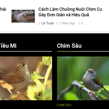
hái
Cách Làm Chuồng Nuôi Chim Cu
Gáy Đơn Giản và Hiệu Quả
Lê Tuân
1 Năm Ago
0
iều Mi
Chim Sâu
CHIM SÂU