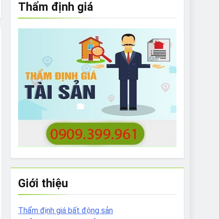
Thẩm định giá
e to What Bulldogs Can (and can’t) Eat
 Run Long Distances?
Do I Need to Groom My Bulldog
Giới thiệu
Thẩm định giá bất động sản