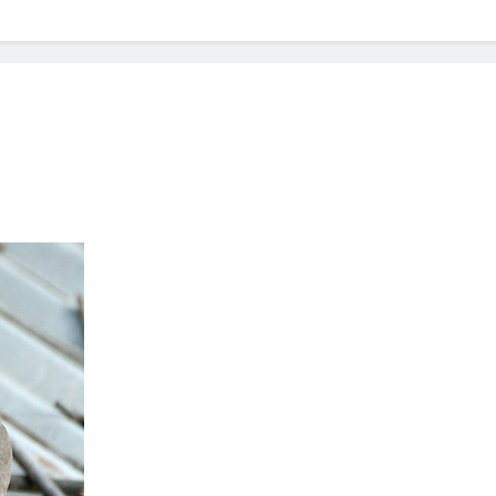
? Not as much as you think and here’s why!
 Yes! And How to Stop It!
The Ultimate Guid
7 Năm Ago
nd Problem and How to Treat It
Can Bulldogs
7 Năm Ago
y Fetch? And How to Train Them!
How Often 
7 Năm Ago