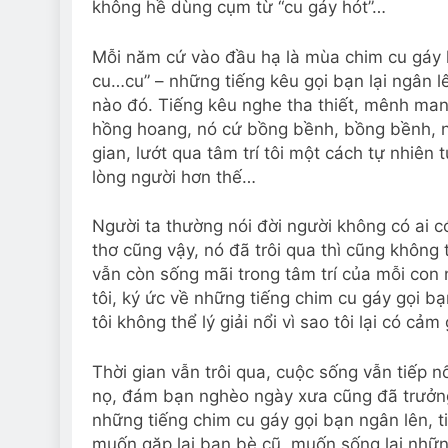
không hề dùng cụm từ “cu gáy hót”…
Mỗi năm cứ vào đầu hạ là mùa chim cu gáy 
cu…cu” – những tiếng kêu gọi bạn lại ngân 
nào đó. Tiếng kêu nghe tha thiết, mênh ma
hồng hoang, nó cứ bồng bềnh, bồng bềnh, nh
gian, lướt qua tâm trí tôi một cách tự nhi
lòng người hơn thế…
Người ta thường nói đời người không có ai c
thơ cũng vậy, nó đã trôi qua thì cũng không 
vẫn còn sống mãi trong tâm trí của mỗi con
tôi, ký ức về những tiếng chim cu gáy gọi 
tôi không thể lý giải nổi vì sao tôi lại có cảm
Thời gian vẫn trôi qua, cuộc sống vẫn tiếp
nọ, đám bạn nghèo ngày xưa cũng đã trưởng
những tiếng chim cu gáy gọi bạn ngân lên, t
muốn gặp lại bạn bè cũ, muốn sống lại nhữn