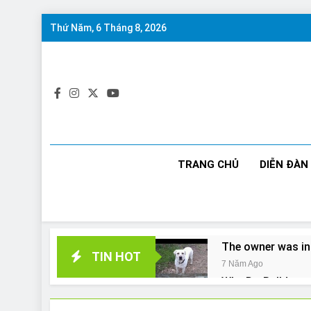
Skip
Thứ Năm, 6 Tháng 8, 2026
to
content
TRANG CHỦ
DIỄN ĐÀN
The owner was in
TIN HOT
7 Năm Ago
Why Do Bulldogs 
7 Năm Ago