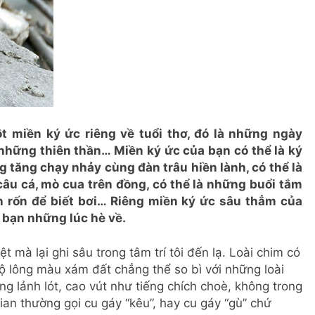
t miền ký ức riêng về tuổi thơ, đó là những ngày
những thiên thần… Miền ký ức của bạn có thể là ký
g tăng chạy nhảy cùng đàn trâu hiền lành, có thể là
âu cá, mò cua trên đồng, có thể là những buổi tắm
n rốn để biết bơi… Riêng miền ký ức sâu thẳm của
i bạn những lúc hè về.
t mà lại ghi sâu trong tâm trí tôi đến lạ. Loài chim có
ộ lông màu xám đất chẳng thể so bì với những loài
ng lảnh lót, cao vút như tiếng chích choè, không trong
ian thường gọi cu gáy “kêu”, hay cu gáy “gù” chứ