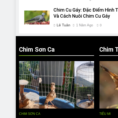
Chim Cu Gáy: Đặc Điểm Hình T
Và Cách Nuôi Chim Cu Gáy
Lê Tuân
1 Năm Ago
0
Chim Sơn Ca
Chim T
CHIM SƠN CA
TIỂU MI