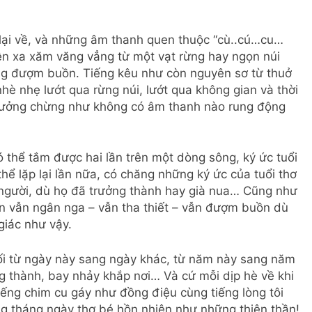
lại về, và những âm thanh quen thuộc “cù..cú…cu…
lên xa xăm văng vẳng từ một vạt rừng hay ngọn núi
ng đượm buồn. Tiếng kêu như còn nguyên sơ từ thuở
è nhẹ lướt qua rừng núi, lướt qua không gian và thời
ên tưởng chừng như không có âm thanh nào rung động
ó thể tắm được hai lần trên một dòng sông, ký ức tuổi
thể lặp lại lần nữa, có chăng những ký ức của tuổi thơ
 người, dù họ đã trưởng thành hay già nua… Cũng như
bạn vẫn ngân nga – vẫn tha thiết – vẫn đượm buồn dù
 giác như vậy.
 nối từ ngày này sang ngày khác, từ năm này sang năm
 thành, bay nhảy khắp nơi… Và cứ mỗi dịp hè về khi
iếng chim cu gáy như đồng điệu cùng tiếng lòng tôi
g tháng ngày thơ bé hồn nhiên như những thiên thần!