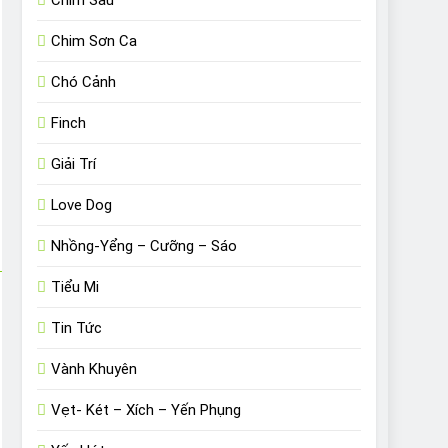
Chim Sâu
Chim Sơn Ca
Chó Cảnh
Finch
Giải Trí
Love Dog
Nhồng-Yểng – Cưỡng – Sáo
Tiểu Mi
Tin Tức
Vành Khuyên
Vẹt- Két – Xích – Yến Phụng