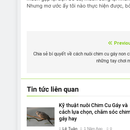
Nhưng mơ ước ấy tôi nào thực hiện được, bở
Previo
Điều
hướng
Chia sẻ bí quyết về cách nuôi chim cu gáy non 
những tay chơi 
bài
viết
Tin tức liên quan
Kỹ thuật nuôi Chim Cu Gáy và
cách lựa chọn, chăm sóc chim
gáy hay
Lê Tuân
1 Năm Ago
0