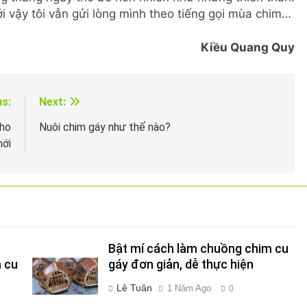
i vậy tôi vẫn gửi lòng mình theo tiếng gọi mùa chim…
Kiều Quang Quy
us:
Next:
cho
Nuôi chim gáy như thế nào?
mới
Bật mí cách làm chuồng chim cu
 cu
gáy đơn giản, dễ thực hiện
Lê Tuân
1 Năm Ago
0