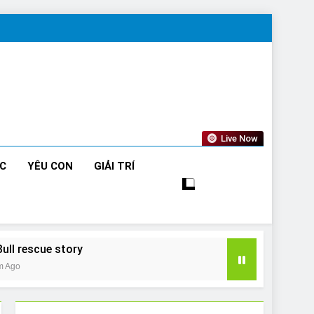
Live Now
ỨC
YÊU CON
GIẢI TRÍ
Bull rescue story
m Ago