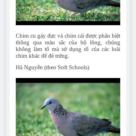
Can Bulldogs Play Fetch?
And How to Train Them!
7 Năm Ago
How Often Do I Need to
Groom My Bulldog
Chim cu gáy đực và chim cái được phân biệt
7 Năm Ago
thông qua màu sắc của bộ lông, chúng
không làm tổ mà sử dụng tổ của các loài
chim khác để đẻ trứng.
Hà Nguyễn (theo Soft Schools)