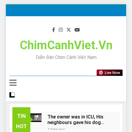
Skip
to
content
ChimCanhViet.Vn
Diễn Đàn Chim Cảnh Việt Nam
Live Now
TIN
The owner was in ICU, His
neighbours gave his dog
HOT
away!
7 Năm Ago