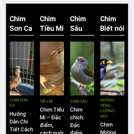
Chim
Chim
Chim
Chim
Sơn Ca
Tiều Mi
Sâu
Biết nói
CHIM SƠN
NHỒNG-
TIỂU MI
CHIM SÂU
CA
YỂNG -
Chim Tiểu
Chim
CƯỠNG -
Hướng
SÁO
Mi – Đặc
chích:
Dẫn Chi
Chim
điểm,
Đặc
Tiết Cách
Nhồng
cách nuôi
điểm,