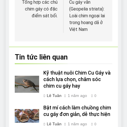
hướng
Tổng hợp các chú
Cu gáy vằn
chim gáy có đặc
(Geopelia striata):
bài
điểm sát bổi.
Loài chim ngoại lai
viết
trong hoang dã ở
Việt Nam
Tin tức liên quan
Kỹ thuật nuôi Chim Cu Gáy và
cách lựa chọn, chăm sóc
chim cu gáy hay
Lê Tuân
1 năm ago
0
Bật mí cách làm chuồng chim
cu gáy đơn giản, dễ thực hiện
Lê Tuân
1 năm ago
0