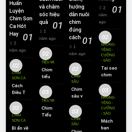
Huấn
và chăm
hướng
01
2
Luyện
sóc hiệu
dẫn nuôi
năm
Chim Sơn
quả
chim
ago
01
Ca Hót
đúng
2
Hay
01
02
cách
01
năm ago
2
NHỒNG-
1
năm ago
YỂNG -
02
năm ago
CƯỠNG
- SÁO
TIỂU MI
02
02
Tại sao
Chim
CHIM
chim
tiểu mi
CHIM
SƠN CA
Sáo lại
SÂU
ăn gì?
Cách
được
Chim
03
Kinh
03
Điều Trị
yêu
sâu và
nghiệm
NHỒNG-
Hiệu
TIỂU MI
thích
những
YỂNG -
nuôi
Quả
03
Chim
nuôi
CƯỠNG
thông
chim
03
Các
- SÁO
Tiểu Mi
làm thú
CHIM
tin cơ
tiểu mi
CHIM
Bệnh
SƠN CA
Mách
ăn gì?
cưng?
bản về
cần
SÂU
Thường
bạn
Bí ẩn về
Hót
loài
biết
Chim