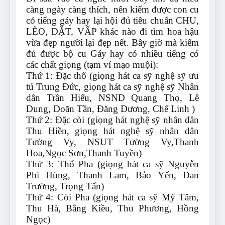
càng ngày càng thích, nên kiếm được con cu
có tiếng gáy hay lại hội đủ tiêu chuẩn CHU,
LÈO, DẶT, VẤP khác nào đi tìm hoa hậu
vừa đẹp người lại đẹp nết. Bây giờ mà kiếm
đủ được bộ cu Gáy hay có nhiều tiếng có
các chất giọng (tạm ví mạo muội):
Thứ 1: Đặc thổ (giọng hát ca sỹ nghệ sỹ ưu
tú Trung Đức, giọng hát ca sỹ nghệ sỹ Nhân
dân Trần Hiếu, NSND Quang Thọ, Lê
Dung, Doãn Tần, Đăng Dương, Chế Linh )
Thứ 2: Đặc còi (giọng hát nghệ sỹ nhân dân
Thu Hiền, giọng hát nghệ sỹ nhân dân
Tường Vy, NSUT Tường Vy,Thanh
Hoa,Ngọc Sơn,Thanh Tuyền)
Thứ 3: Thổ Pha (giọng hát ca sỹ Nguyễn
Phi Hùng, Thanh Lam, Bảo Yến, Đan
Trường, Trọng Tấn)
Thứ 4: Còi Pha (giọng hát ca sỹ Mỹ Tâm,
Thu Hà, Bằng Kiều, Thu Phương, Hồng
Ngọc)