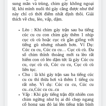
sung mãn và trùng, chim gáy không ngoại
lệ, khi mình nuôi thì gáy căng được như thế
này chỉ có thời điểm nhất định thôi. Giải
thích về chu, lèo, vấp, dặm.
Lèo : Khi chim gáy trận sau ba tiếng
cúc cu cu con chim gáy thêm 1 nhịp
cục cù cù hoặc cục cù gần giống với
tiếng gù nhưng nhanh hơn. Ví Dụ:
Cúc cu cu, Cúc cu cu… Cục cù cù. Đa
số chim thỉnh thoảng mới ra lèo rất
hiếm con có lèo dặm tức là gáy Cúc cu
cu, cục cù cù, Cúc cu cu, Cục cù cù
liên tục.
Chu : là khi gáy trận sau ba tiếng cúc
cu cu thì thừa hơi và thêm 1 tiếng cu
rất nhẹ. Ví dụ: Cúc cu cu, Cúc cu
cu..cu,Cúc cu cu..cu
Vấp : Khi gáy tiếng trận đột nhiên con
chim ngừng như bị ai đó chẹp ngang
cổ họng sau đó lại lên tiếng trận bình