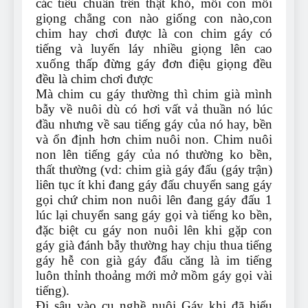
các tiêu chuẩn trên thật khó, mỗi con mỗi
giọng chẳng con nào giống con nào,con
chim hay chơi được là con chim gáy có
tiếng và luyến láy nhiều giọng lên cao
xuống thấp đừng gáy đơn điệu giọng đều
đều là chim chơi được
Mà chim cu gáy thường thì chim già mình
bẫy về nuôi dù có hơi vất vả thuần nó lúc
đầu nhưng về sau tiếng gáy của nó hay, bền
và ổn định hơn chim nuôi non. Chim nuôi
non lên tiếng gáy của nó thường ko bền,
thất thường (vd: chim già gáy đấu (gáy trận)
liên tục ít khi đang gáy đấu chuyển sang gáy
gọi chứ chim non nuôi lên đang gáy đấu 1
lúc lại chuyển sang gáy gọi và tiếng ko bền,
đặc biệt cu gáy non nuôi lên khi gặp con
gáy già đánh bẫy thường hay chịu thua tiếng
gáy hễ con già gáy đấu căng là im tiếng
luôn thỉnh thoảng mới mở mồm gáy gọi vài
tiếng).
Đi sâu vào cu nghề nuôi Gáy khi đã hiểu