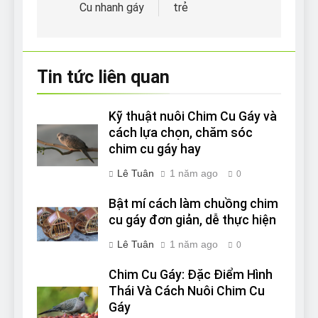
bài
Cu nhanh gáy
trẻ
viết
Tin tức liên quan
Kỹ thuật nuôi Chim Cu Gáy và
cách lựa chọn, chăm sóc
chim cu gáy hay
Lê Tuân
1 năm ago
0
Bật mí cách làm chuồng chim
cu gáy đơn giản, dễ thực hiện
Lê Tuân
1 năm ago
0
Chim Cu Gáy: Đặc Điểm Hình
Thái Và Cách Nuôi Chim Cu
Gáy