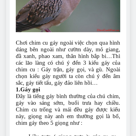
Can Bulldogs Play Fetch?
And How to Train Them!
7 Năm Ago
How Often Do I Need to
Groom My Bulldog
7 Năm Ago
Chơi chim cu gáy ngoài việc chọn qua hình
dáng bên ngoài như cườm dày, mỏ giang,
đầ xanh, phao xam, thân hình bắp bi…Thì
các lão làng có chú ý đến 3 kiểu gáy của
chim cu : Gáy trận, gáy gọi, và gù. Ngoài
chọn kiểu gáy người ta còn chú ý đến âm
sắc, gáy tiết tấu, gáy đảo liên hồi…
1.Gáy gọi
Đây là tiếng gáy bình thường của chú chim,
gáy vào sáng sớm, buổi trưa hay chiều.
Chim cu trống và mái đều gáy được kiểu
này, giọng này anh em thường gọi là bổ,
chim gáy theo 5 giọng như :