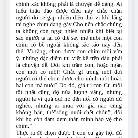
chính xác không phải là chuyện dễ dàng. Ai
hiểu thấu đáo được điều này chắc chắn
người đó sẽ gặp nhiều điều thú vị khi lắng
tai nghe chim đang gáy.Cho nên chắc chúng
ta không còn ngạc nhiên nhiều khi biết tại
sao người ta lại có thể say mê nuôi một con
chim có bề ngoài không sắc sảo này đến
thế! Vì rằng, chọn được con chim mồi vừa
ý, những đặc điểm ưu việt kể trên đâu phải
là chuyện dễ. Đôi khi trăm con, hoặc ngàn
con mới có một! Chắc gì trong một đời
người có thể chọn được cho mình một hoặc
hai con mà nuôi? Do đó, giá trị con Cu mồi
tốt nhất cũng độ nửa lượng vàng, nhưng
người ta vì quá quí nó đến nổi có người dù
nghèo, nhưng ai mua với giá nào cũng
không bán, thề”sống nuôi chết chôn”; đôi
khi họ còn dám đem thân mình bảo vệ cho
chim.”
Thực ra để chọn được 1 con cu gáy hội đủ