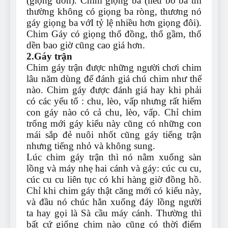
(giọng đơn). Chim giọng ba (liều bổ ba thì
thường không có giọng ba ròng, thương nó
gáy giọng ba vớI tỷ lệ nhiều hơn giọng đôi).
Chim Gáy có giọng thổ đồng, thổ gầm, thổ
dền bao giờ cũng cao giá hơn.
2.Gáy trận
Chim gáy trận được những người chơi chim
lâu năm dùng để đánh giá chú chim như thế
nào. Chim gáy được đánh giá hay khi phải
có các yếu tố : chu, lèo, vấp nhưng rất hiếm
con gáy nào có cả chu, lèo, vấp. Chỉ chim
trống mới gáy kiểu này cũng có những con
mái sắp đẻ nuôi nhốt cũng gáy tiếng trận
nhưng tiếng nhỏ và không sung.
Lúc chim gáy trận thì nó nằm xuống sàn
lồng và máy nhẹ hai cánh và gáy: cúc cu cu,
cúc cu cu liên tục có khi hàng giờ đồng hồ.
Chỉ khi chim gáy thật căng mới có kiểu này,
và đầu nó chúc hẳn xuống đáy lồng người
ta hay gọi là Sà cầu máy cánh. Thường thì
bất cứ giống chim nào cũng có thời điểm