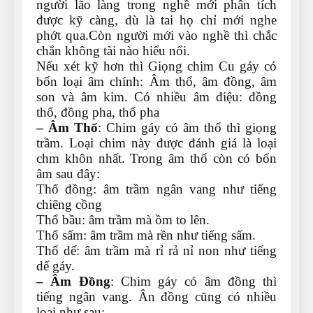
người lão làng trong nghề mới phân tích
được kỹ càng, dù là tai họ chỉ mới nghe
phớt qua.Còn người mới vào nghề thì chắc
chắn không tài nào hiểu nổi.
Nếu xét kỹ hơn thì Giọng chim Cu gáy có
bốn loại âm chính: Âm thổ, âm đồng, âm
son và âm kim. Có nhiều âm điệu: đồng
thổ, đồng pha, thổ pha
– Âm Thổ
: Chim gáy có âm thổ thì giọng
trầm. Loại chim này được đánh giá là loại
chm khôn nhất. Trong âm thổ còn có bốn
âm sau đây:
Thổ đồng: âm trầm ngân vang như tiếng
chiêng cồng
Thổ bầu: âm trầm mà ồm to lên.
Thổ sấm: âm trầm mà rền như tiếng sấm.
Thổ dế: âm trầm mà rỉ rả nỉ non như tiếng
dế gáy.
– Âm Đồng
: Chim gáy có âm đồng thì
tiếng ngân vang. Ân đồng cũng có nhiều
loại như sau: