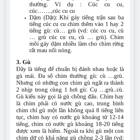
thường. Ví dụ : Cúc cu cu,
cúc…….,cúc cu cu
Dặm (Dặt): Khi gáy tiếng trận sau ba
tiếng cúc cu cu chim thêm vào 1 hay 2
tiếng gù: cù… grù (vd: cúc cu cu, cù
… grù cúc cu cu, cù … grù). Chim
mồi gáy dặm nhiều làm cho chim rừng
rất mau nổi nóng.
3. Gù
Đây là tiếng để chuẩn bị đánh nhau hoặc là
gù mái. Đa số chim thường gù: cù …grù.
Nhưng có những con chim gù ngắt ra thành
2 nhịp trong cùng 1 hơi gù: Cụ …grù..cù.
Gù kiểu này gọi là gù chồng đấu. Chim hay
là chim phải có nước gù cao, trung bình
chim chỉ gù một lần không quá 8 tiếng liên
tục, chim hay có nước gù khoảng từ 12-14
tiếng, chim có nước gù khoảng 18-20 tiếng
được xem là hiếm. Ngoài ra khi gù một con
chim dữ có khả năng gù chồng 2-3 lần (vd: