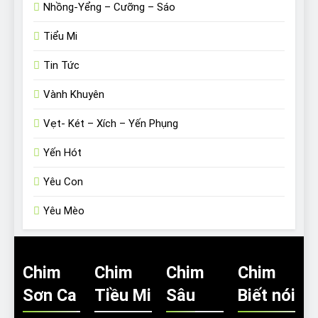
Nhồng-Yểng – Cưỡng – Sáo
Tiểu Mi
Tin Tức
Vành Khuyên
Vẹt- Két – Xích – Yến Phụng
Yến Hót
Yêu Con
Yêu Mèo
Chim
Chim
Chim
Chim
Sơn Ca
Tiều Mi
Sâu
Biết nói