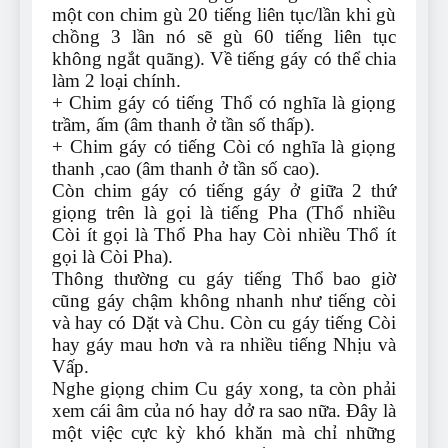
một con chim gù 20 tiếng liên tục/lần khi gù
chồng 3 lần nó sẽ gù 60 tiếng liên tục
không ngắt quãng). Về tiếng gáy có thể chia
làm 2 loại chính.
+ Chim gáy có tiếng Thổ có nghĩa là giọng
trầm, ấm (âm thanh ở tần số thấp).
+ Chim gáy có tiếng Còi có nghĩa là giọng
thanh ,cao (âm thanh ở tần số cao).
Còn chim gáy có tiếng gáy ở giữa 2 thứ
giọng trên là gọi là tiếng Pha (Thổ nhiều
Còi ít gọi là Thổ Pha hay Còi nhiều Thổ ít
gọi là Còi Pha).
Thông thường cu gáy tiếng Thổ bao giờ
cũng gáy chậm không nhanh như tiếng còi
và hay có Dặt và Chu. Còn cu gáy tiếng Còi
hay gáy mau hơn và ra nhiều tiếng Nhịu và
Vấp.
Nghe giọng chim Cu gáy xong, ta còn phải
xem cái âm của nó hay dở ra sao nữa. Đây là
một việc cực kỳ khó khăn mà chỉ những