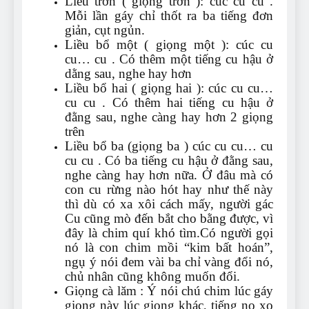
Liều trơn ( giọng trơn ): cúc cu cu .
Mỗi lần gáy chỉ thốt ra ba tiếng đơn
giản, cụt ngủn.
Liều bổ một ( giọng một ): cúc cu
cu… cu . Có thêm một tiếng cu hậu ở
dằng sau, nghe hay hơn
Liều bổ hai ( giọng hai ): cúc cu cu…
cu cu . Có thêm hai tiếng cu hậu ở
đằng sau, nghe càng hay hơn 2 giọng
trên
Liều bổ ba (giọng ba ) cúc cu cu… cu
cu cu . Có ba tiếng cu hậu ở đằng sau,
nghe càng hay hơn nữa. Ở đâu mà có
con cu rừng nào hót hay như thế này
thì dù có xa xôi cách mấy, người gác
Cu cũng mò đến bắt cho bằng được, vì
đây là chim quí khó tìm.Có người gọi
nó là con chim mồi “kim bất hoán”,
ngụ ý nói đem vài ba chỉ vàng đổi nó,
chủ nhân cũng không muốn đổi.
Giọng cà lăm : Ý nói chú chim lúc gáy
giọng này lúc giọng khác, tiếng nọ xọ