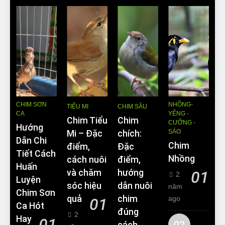
CHIM SƠN
NHỒNG-
TIỂU MI
CHIM SÂU
CA
YỂNG -
Chim Tiểu
Chim
CƯỠNG -
Hướng
SÁO
Mi – Đặc
chích:
Dẫn Chi
Chim
điểm,
Đặc
Tiết Cách
Nhồng
cách nuôi
điểm,
Huấn
và chăm
hướng
01
2
Luyện
sóc hiệu
dẫn nuôi
năm
Chim Sơn
quả
chim
ago
01
Ca Hót
đúng
2
Hay
01
02
cách