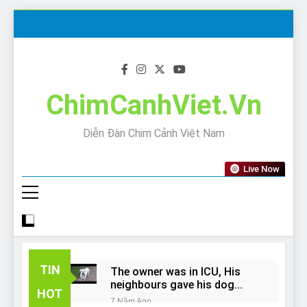
Skip
to
content
ChimCanhViet.Vn
Diễn Đàn Chim Cảnh Việt Nam
Live Now
TIN
The owner was in ICU, His
neighbours gave his dog
HOT
away!
7 Năm Ago